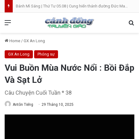
Bánh Mì Sáng | Thứ Tư 05.08 | Cung hiến thánh đường Đức Maria
Menu
Se
Home
/
GX An Long
GX An Long
Phóng sự
Vui Buồn Mùa Nước Nổi : Bồi Đắp
Và Sạt Lở
Câu Chuyện Cuối Tuần * 38
Antôn Tiếng
29 Tháng 10, 2025