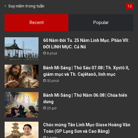
Suy niệm trong tuần
12
Recent
Popular
60 Năm Đời Tu. 25 Năm Linh Mục. Phần VII:
ĐỜI LINH MỤC. Cả Nổ
8 phút
Bánh Mì Sáng | Thứ Sáu 07.08 | Th. Xystô II,
giám mục và Th. Cajêtanô, linh mục
32 phút
Bánh Mì Sáng | Thứ Năm 06.08 | Chúa hiển
dung
23 giờ
Chúc mừng Tân Linh Mục Giuse Hoàng Văn
Toàn (GP Lạng Sơn và Cao Bằng)
1 ngày