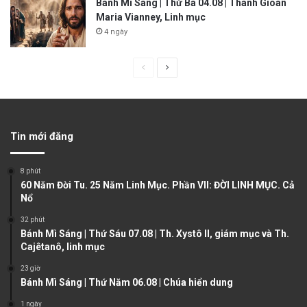
Bánh Mì Sáng | Thứ Ba 04.08 | Thánh Gioan
Maria Vianney, Linh mục
4 ngày
P
N
r
e
e
x
v
t
Tin mới đăng
i
p
o
a
8 phút
u
g
60 Năm Đời Tu. 25 Năm Linh Mục. Phần VII: ĐỜI LINH MỤC. Cả
Nổ
s
e
32 phút
p
Bánh Mì Sáng | Thứ Sáu 07.08 | Th. Xystô II, giám mục và Th.
a
Cajêtanô, linh mục
g
23 giờ
e
Bánh Mì Sáng | Thứ Năm 06.08 | Chúa hiển dung
1 ngày