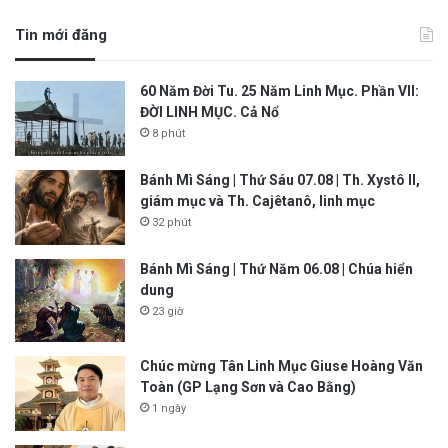
Tin mới đăng
60 Năm Đời Tu. 25 Năm Linh Mục. Phần VII:
ĐỜI LINH MỤC. Cả Nổ
8 phút
Bánh Mì Sáng | Thứ Sáu 07.08 | Th. Xystô II,
giám mục và Th. Cajêtanô, linh mục
32 phút
Bánh Mì Sáng | Thứ Năm 06.08 | Chúa hiển
dung
23 giờ
Chúc mừng Tân Linh Mục Giuse Hoàng Văn
Toàn (GP Lạng Sơn và Cao Bằng)
1 ngày