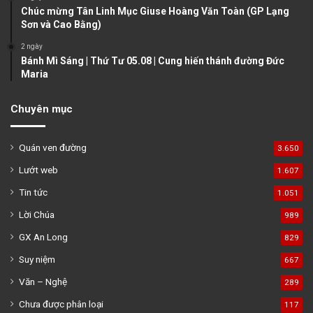
Chúc mừng Tân Linh Mục Giuse Hoàng Văn Toàn (GP Lạng
Sơn và Cao Bằng)
2 ngày
Bánh Mì Sáng | Thứ Tư 05.08 | Cung hiến thánh đường Đức
Maria
Chuyên mục
Quán ven đường
3.650
Lướt web
1.607
Tin tức
1.051
Lời Chúa
989
GX An Long
829
Suy niệm
667
Văn – Nghệ
289
Chưa được phân loại
117