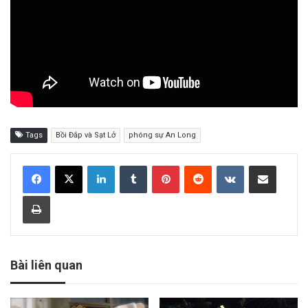
Tags
Bồi Đắp và Sạt Lở
phóng sự An Long
LinkedIn
Tumblr
Pinterest
Reddit
VKontakte
Share via Email
Print
Bài liên quan