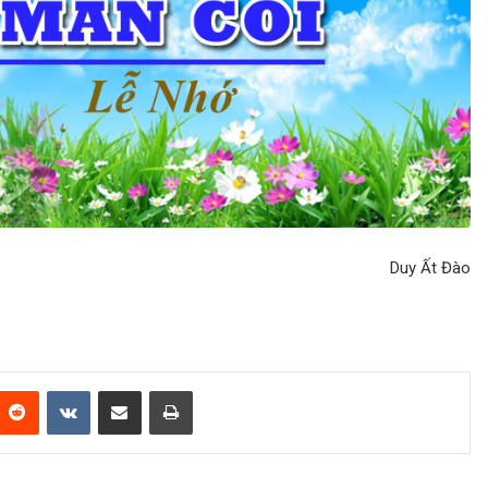
Duy Ất Đào
Reddit
VKontakte
Share via Email
Print