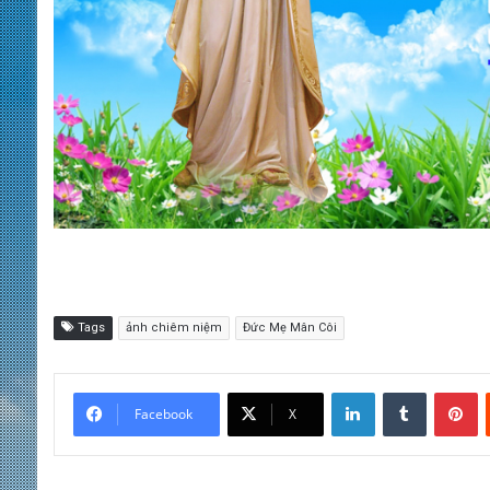
Tags
ảnh chiêm niệm
Đức Mẹ Mân Côi
LinkedIn
Tumblr
Pinterest
Facebook
X