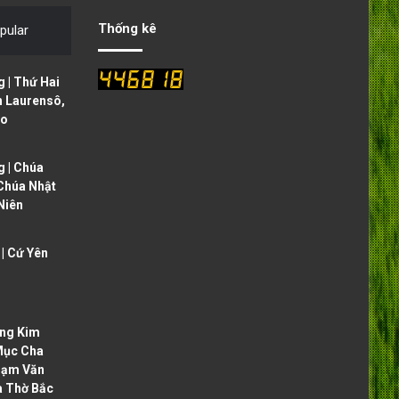
Thống kê
pular
 | Thứ Hai
h Laurensô,
ạo
 | Chúa
 Chúa Nhật
Niên
| Cứ Yên
ng Kim
Mục Cha
hạm Văn
à Thờ Bắc