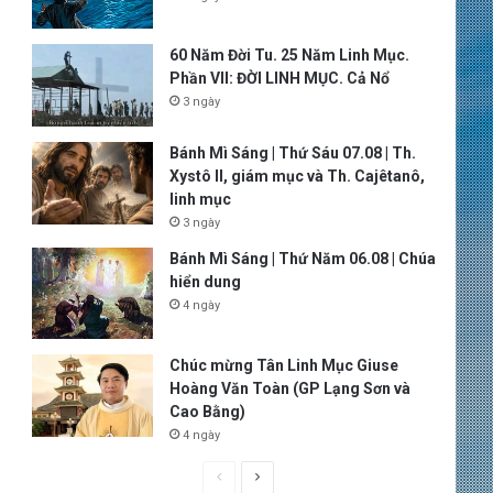
60 Năm Đời Tu. 25 Năm Linh Mục.
Phần VII: ĐỜI LINH MỤC. Cả Nổ
3 ngày
Bánh Mì Sáng | Thứ Sáu 07.08 | Th.
Xystô II, giám mục và Th. Cajêtanô,
linh mục
3 ngày
Bánh Mì Sáng | Thứ Năm 06.08 | Chúa
hiển dung
4 ngày
Chúc mừng Tân Linh Mục Giuse
Hoàng Văn Toàn (GP Lạng Sơn và
Cao Bằng)
4 ngày
P
N