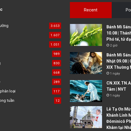
c
Recent
Po
đường
3.653
Bánh Mì Sáng
10.08 | Thán
1.607
Phó tế, tử đ
1.051
2 giờ
989
Bánh Mì Sáng
Nhật 09.08 |
g
830
XIX Thường 
668
1 ngày
ệ
289
CN.XIX.TN.A 
Tâm | NVT
phân loại
117
1 ngày
ong tuần
12
Lễ Tạ Ơn Mừ
Khánh Linh 
Đôminicô P
Khâm tại Nh