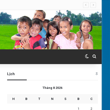
Switch skin
Search 
Lịch
Tháng 8 2026
H
B
T
N
S
B
C
1
2