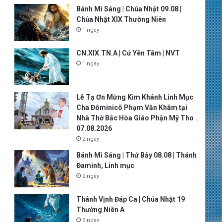
Bánh Mì Sáng | Chúa Nhật 09.08 |
Chúa Nhật XIX Thường Niên
1 ngày
CN.XIX.TN.A | Cứ Yên Tâm | NVT
1 ngày
Lễ Tạ Ơn Mừng Kim Khánh Linh Mục
Cha Đôminicô Phạm Văn Khâm tại
Nhà Thờ Bắc Hòa Giáo Phận Mỹ Tho .
07.08.2026
2 ngày
Bánh Mì Sáng | Thứ Bảy 08.08 | Thánh
Đaminh, Linh mục
2 ngày
Thánh Vịnh Đáp Ca | Chúa Nhật 19
Thường Niên A
3 ngày