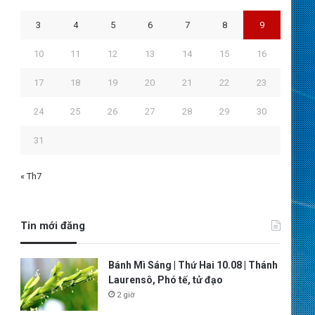
3
4
5
6
7
8
9
10
11
12
13
14
15
16
17
18
19
20
21
22
23
24
25
26
27
28
29
30
31
« Th7
Tin mới đăng
Bánh Mì Sáng | Thứ Hai 10.08 | Thánh
Laurensô, Phó tế, tử đạo
2 giờ