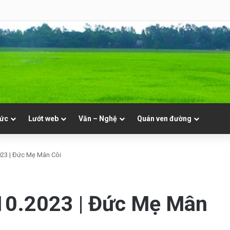
09.08 | Chúa Nhật XIX Thường Niên
tức
Lướt web
Văn – Nghệ
Quán ven đường
023 | Đức Mẹ Mân Côi
.10.2023 | Đức Mẹ Mân