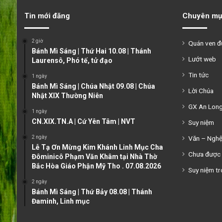
Tin mới đăng
Chuyên mụ
2 giờ
Quán ven 
Bánh Mì Sáng | Thứ Hai 10.08 | Thánh
Lướt web
Laurensô, Phó tế, tử đạo
Tin tức
1 ngày
Bánh Mì Sáng | Chúa Nhật 09.08 | Chúa
Lời Chúa
Nhật XIX Thường Niên
GX An Lon
1 ngày
CN.XIX.TN.A | Cứ Yên Tâm | NVT
Suy niệm
2 ngày
Văn – Ngh
Lễ Tạ Ơn Mừng Kim Khánh Linh Mục Cha
Chưa được 
Đôminicô Phạm Văn Khâm tại Nhà Thờ
Bắc Hòa Giáo Phận Mỹ Tho . 07.08.2026
Suy niệm tr
2 ngày
Bánh Mì Sáng | Thứ Bảy 08.08 | Thánh
Đaminh, Linh mục