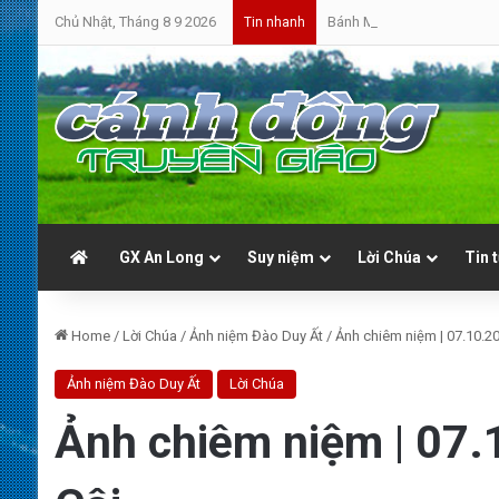
Chủ Nhật, Tháng 8 9 2026
Bánh Mì Sáng | Chúa Nhật 
Tin nhanh
GX An Long
Suy niệm
Lời Chúa
Tin 
Home
/
Lời Chúa
/
Ảnh niệm Đào Duy Ất
/
Ảnh chiêm niệm | 07.10.2
Ảnh niệm Đào Duy Ất
Lời Chúa
Ảnh chiêm niệm | 07