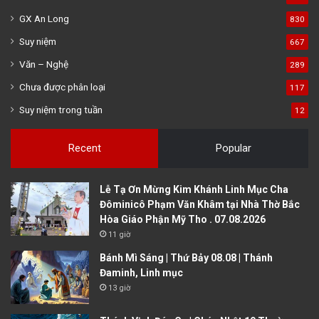
GX An Long
830
Suy niệm
667
Văn – Nghệ
289
Chưa được phân loại
117
Suy niệm trong tuần
12
Recent
Popular
Lễ Tạ Ơn Mừng Kim Khánh Linh Mục Cha
Đôminicô Phạm Văn Khâm tại Nhà Thờ Bắc
Hòa Giáo Phận Mỹ Tho . 07.08.2026
11 giờ
Bánh Mì Sáng | Thứ Bảy 08.08 | Thánh
Đaminh, Linh mục
13 giờ