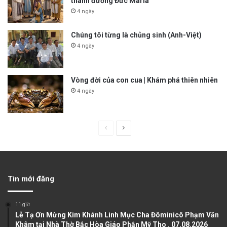
thánh đường Đức Maria
4 ngày
Chúng tôi từng là chủng sinh (Anh-Việt)
4 ngày
Vòng đời của con cua | Khám phá thiên nhiên
4 ngày
P
N
r
e
e
x
v
t
Tin mới đăng
i
p
o
a
11 giờ
u
g
Lễ Tạ Ơn Mừng Kim Khánh Linh Mục Cha Đôminicô Phạm Văn
Khâm tại Nhà Thờ Bắc Hòa Giáo Phận Mỹ Tho . 07.08.2026