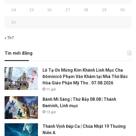
24
25
26
27
28
29
30
31
« Th7
Tin mới đăng
Lễ Tạ Ơn Mừng Kim Khánh Linh Mục Cha
Đôminicô Phạm Văn Khâm tại Nhà Thờ Bắc
Hòa Giáo Phận Mỹ Tho . 07.08.2026
11 giờ
Bánh Mì Sáng | Thứ Bảy 08.08 | Thánh
Đaminh, Linh mục
13 giờ
Thánh Vịnh Đáp Ca | Chúa Nhật 19 Thường
Niên A