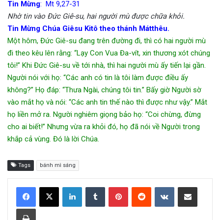
Tin Mừng
: Mt 9,27-31
Nhờ tin vào Đức Giê-su, hai người mù được chữa khỏi.
Tin Mừng Chúa Giêsu Kitô theo thánh Mátthêu.
Một hôm, Đức Giê-su đang trên đường đi, thì có hai người mù
đi theo kêu lên rằng: “Lạy Con Vua Đa-vít, xin thương xót chúng
tôi!” Khi Đức Giê-su về tới nhà, thì hai người mù ấy tiến lại gần.
Người nói với họ: “Các anh có tin là tôi làm được điều ấy
không?” Họ đáp: “Thưa Ngài, chúng tôi tin.” Bấy giờ Người sờ
vào mắt họ và nói: “Các anh tin thế nào thì được như vậy.” Mắt
họ liền mở ra. Người nghiêm giọng bảo họ: “Coi chừng, đừng
cho ai biết!” Nhưng vừa ra khỏi đó, họ đã nói về Người trong
khắp cả vùng. Đó là lời Chúa.
Tags
bánh mì sáng
LinkedIn
Tumblr
Pinterest
Reddit
VKontakte
Share via Email
Print