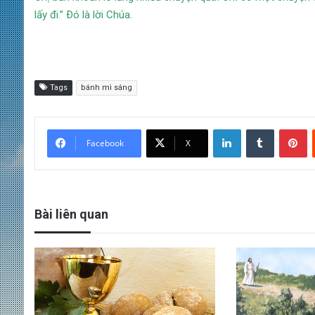
lấy đi.” Ðó là lời Chúa.
Tags
bánh mì sáng
LinkedIn
Tumblr
Pinterest
Facebook
X
Bài liên quan