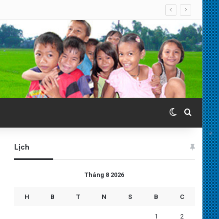
Switch skin
Search 
Lịch
Tháng 8 2026
H
B
T
N
S
B
C
1
2