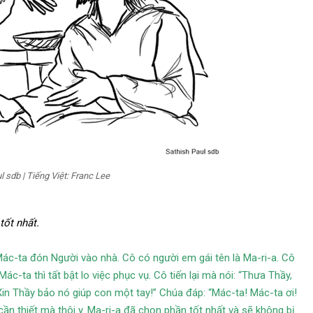
 sdb | Tiếng Việt: Franc Lee
ốt nhất.
 Mác-ta đón Người vào nhà. Cô có người em gái tên là Ma-ri-a. Cô
-ta thì tất bật lo việc phục vụ. Cô tiến lại mà nói: “Thưa Thầy,
n Thầy bảo nó giúp con một tay!” Chúa đáp: “Mác-ta! Mác-ta ơi!
ần thiết mà thôi y. Ma-ri-a đã chọn phần tốt nhất và sẽ không bị