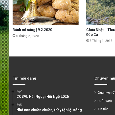
Bánh mì sáng | 9.2.2020
Chúa Nhật II Thư
Đáp Ca
8 Tháng 2, 2020
8 Tháng 1, 2018
Tin mới đăng
Chuyên mụ
1 giờ
Quán ven 
CCSVL Hải Ngoại Hội Ngộ 2026
Lướt web
3 giờ
Tin tức
Nhớ con chuồn chuồn, thầy tập lội sông