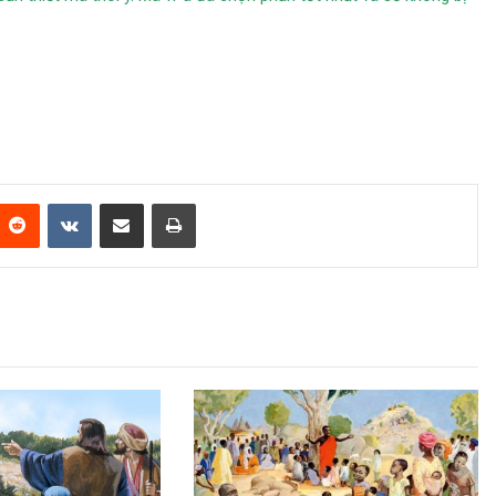
Reddit
VKontakte
Share via Email
Print