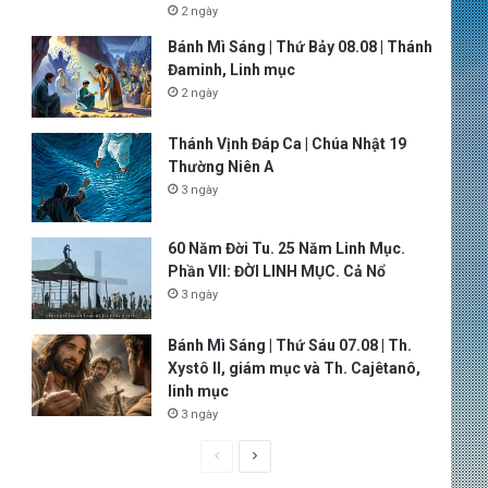
2 ngày
Bánh Mì Sáng | Thứ Bảy 08.08 | Thánh
Đaminh, Linh mục
2 ngày
Thánh Vịnh Đáp Ca | Chúa Nhật 19
Thường Niên A
3 ngày
60 Năm Đời Tu. 25 Năm Linh Mục.
Phần VII: ĐỜI LINH MỤC. Cả Nổ
3 ngày
Bánh Mì Sáng | Thứ Sáu 07.08 | Th.
Xystô II, giám mục và Th. Cajêtanô,
linh mục
3 ngày
P
N
r
e