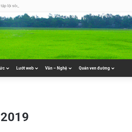
tập lội sông
tức
Lướt web
Văn – Nghệ
Quán ven đường
.2019