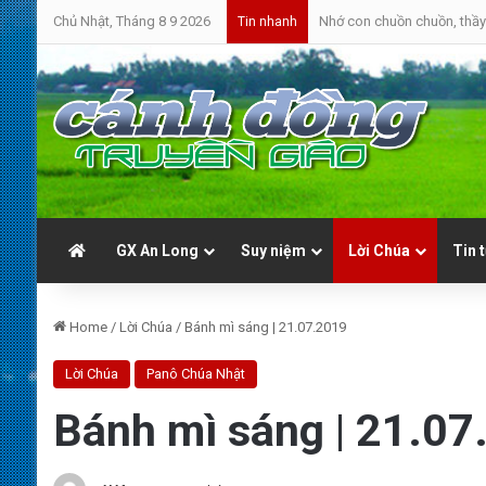
Chủ Nhật, Tháng 8 9 2026
Nhớ con chuồn chuồn, thầy 
Tin nhanh
GX An Long
Suy niệm
Lời Chúa
Tin 
Home
/
Lời Chúa
/
Bánh mì sáng | 21.07.2019
Lời Chúa
Panô Chúa Nhật
Bánh mì sáng | 21.07