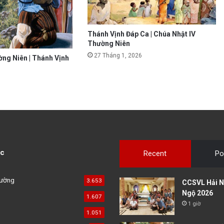
Thánh Vịnh Đáp Ca | Chúa Nhật IV
Thường Niên
27 Tháng 1, 2026
ờng Niên | Thánh Vịnh
c
Recent
Po
đường
3.653
CCSVL Hải N
Ngộ 2026
1.607
1 giờ
1.051