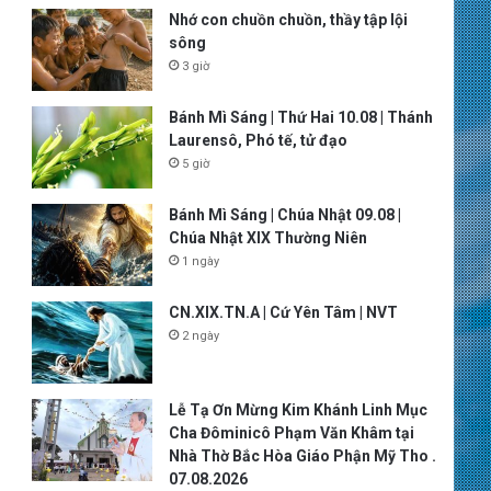
Nhớ con chuồn chuồn, thầy tập lội
sông
3 giờ
Bánh Mì Sáng | Thứ Hai 10.08 | Thánh
Laurensô, Phó tế, tử đạo
5 giờ
Bánh Mì Sáng | Chúa Nhật 09.08 |
Chúa Nhật XIX Thường Niên
1 ngày
CN.XIX.TN.A | Cứ Yên Tâm | NVT
2 ngày
Lễ Tạ Ơn Mừng Kim Khánh Linh Mục
Cha Đôminicô Phạm Văn Khâm tại
Nhà Thờ Bắc Hòa Giáo Phận Mỹ Tho .
07.08.2026