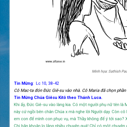
Minh họa: Sathish Paul
Tin Mừng
: Lc 10, 38-42
Cô Mac-ta đón Đức Giê-su vào nhà. Cô Maria đã chọn phần t
Tin Mừng Chúa Giêsu Kitô theo Thánh Luca.
Khi ấy, Đức Giê-su vào làng kia. Có một người phụ nữ tên là
này cứ ngồi bên chân Chúa x mà nghe lời Người dạy. Còn cô Mác
em con để mình con phục vụ, mà Thầy không để ý tới sao? Xi
Chị băn khoăn lo lắng nhiều chuyện quá! Chỉ có một chuyện c