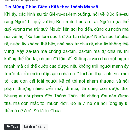
Tin Mừng Chúa Giêsu Kitô theo thánh Máccô.
Khi ấy, các kinh sư từ Giê-ru-sa-lem xuống, nói về Đức Giê-su
rằng Người bị quỷ vương Bê-en-dê-bun ám và Người dựa thế
quỷ vương mà trừ quỷ. Người liền gọi họ đến, dùng dụ ngôn mà
nói với họ: “Xa-tan làm sao trừ Xa-tan được? Nước nào tự chia
rẽ, nước ấy không thể bền; nhà nào tự chia rẽ, nhà ấy không thể
vững. Vậy Xa-tan mà chống Xa-tan, Xa-tan mà tự chia rẽ, thì
không thể tồn tại, nhưng đã tận số. Không ai vào nhà một người
mạnh mà có thể cướp của được, nếu không trói người mạnh ấy
trước đã, rồi mới cướp sạch nhà nó. “Tôi bảo thật anh em: mọi
tội của con cái loài người, kể cả tội nói phạm thượng, và nói
phạm thượng nhiều đến mấy đi nữa, thì cũng còn được tha.
Nhưng ai nói phạm đến Thánh Thần, thì chẳng đời nào được
tha, mà còn mắc tội muôn đời”. Đó là vì họ đã nói “ông ấy bị
thần ô uế ám”. Đó là lời Chúa.
Tags
bánh mì sáng