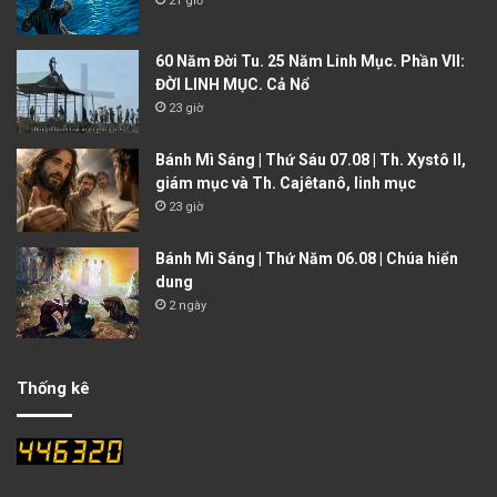
21 giờ
60 Năm Đời Tu. 25 Năm Linh Mục. Phần VII:
ĐỜI LINH MỤC. Cả Nổ
23 giờ
Bánh Mì Sáng | Thứ Sáu 07.08 | Th. Xystô II,
giám mục và Th. Cajêtanô, linh mục
23 giờ
Bánh Mì Sáng | Thứ Năm 06.08 | Chúa hiển
dung
2 ngày
Thống kê