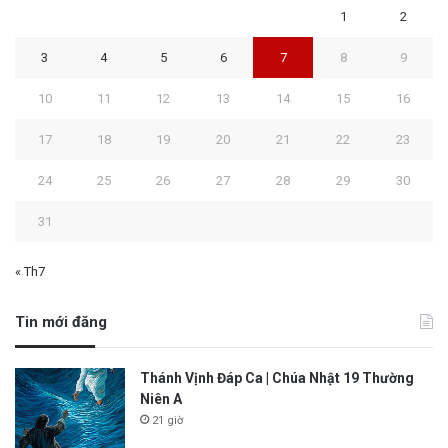
1
2
3
4
5
6
7
8
9
10
11
12
13
14
15
16
17
18
19
20
21
22
23
24
25
26
27
28
29
30
31
« Th7
Tin mới đăng
Thánh Vịnh Đáp Ca | Chúa Nhật 19 Thường
Niên A
21 giờ