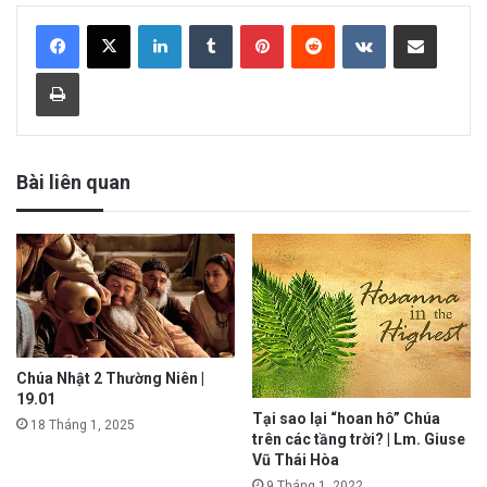
LinkedIn
Tumblr
Pinterest
Reddit
VKontakte
Share via Email
Print
Bài liên quan
Chúa Nhật 2 Thường Niên |
19.01
Tại sao lại “hoan hô” Chúa
18 Tháng 1, 2025
trên các tầng trời? | Lm. Giuse
Vũ Thái Hòa
9 Tháng 1, 2022