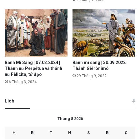
Bánh Mì Sáng | 07.03.2024 |
Bánh mì sáng | 30.09.2022 |
Thánh nữ Perpêtua và thánh
Thánh Giêrônimô
nữ Fêlicita, tử đạo
29 Tháng 9, 2022
6 Tháng 3, 2024
Lịch
Tháng 8 2026
H
B
T
N
S
B
C