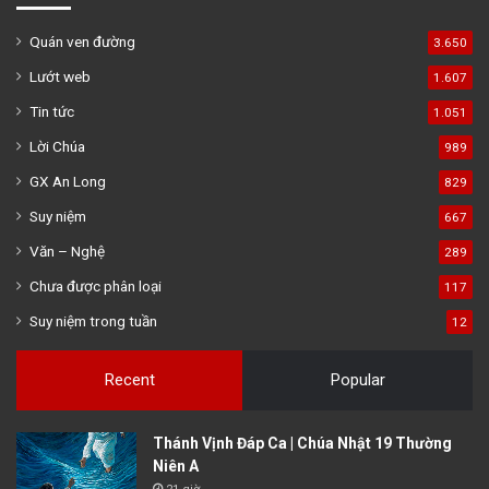
Quán ven đường
3.650
Lướt web
1.607
Tin tức
1.051
Lời Chúa
989
GX An Long
829
Suy niệm
667
Văn – Nghệ
289
Chưa được phân loại
117
Suy niệm trong tuần
12
Recent
Popular
Thánh Vịnh Đáp Ca | Chúa Nhật 19 Thường
Niên A