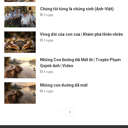
Chúng tôi từng là chủng sinh (Anh-Việt)
3 ngày
Vòng đời của con cua | Khám phá thiên nhiên
3 ngày
Những Con Đường Đã Mất Đi | Truyện Phạm
Quỳnh Anh | Video
4 ngày
Những con đường đã mất
5 ngày
P
N
r
e