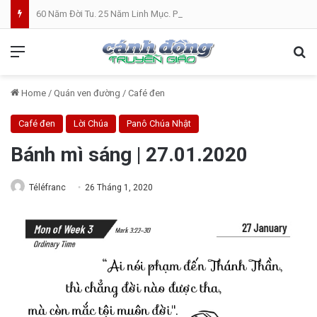
60 Năm Đời Tu. 25 Năm Linh Mục. Phần VII: ĐỜI LINH MỤC. Cả Nổ
Menu
Se
Home
/
Quán ven đường
/
Café đen
Café đen
Lời Chúa
Panô Chúa Nhật
Bánh mì sáng | 27.01.2020
Téléfranc
26 Tháng 1, 2020