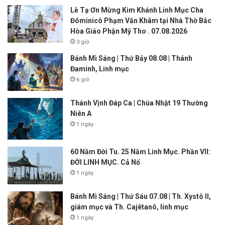
Lễ Tạ Ơn Mừng Kim Khánh Linh Mục Cha
Đôminicô Phạm Văn Khâm tại Nhà Thờ Bắc
Hòa Giáo Phận Mỹ Tho . 07.08.2026
3 giờ
Bánh Mì Sáng | Thứ Bảy 08.08 | Thánh
Đaminh, Linh mục
6 giờ
Thánh Vịnh Đáp Ca | Chúa Nhật 19 Thường
Niên A
1 ngày
60 Năm Đời Tu. 25 Năm Linh Mục. Phần VII:
ĐỜI LINH MỤC. Cả Nổ
1 ngày
Bánh Mì Sáng | Thứ Sáu 07.08 | Th. Xystô II,
giám mục và Th. Cajêtanô, linh mục
1 ngày