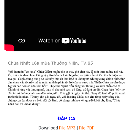
ĐÁP CA
Download
File MP3
|
File PDF