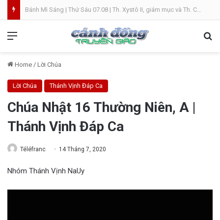
Bánh Mì Sáng | Thứ Năm 06.08 | Chúa hiển dung
Menu
Se
Home
/
Lời Chúa
Lời Chúa
Thánh Vịnh Đáp Ca
Chúa Nhật 16 Thường Niên, A |
Thánh Vịnh Đáp Ca
Téléfranc
14 Tháng 7, 2020
Nhóm Thánh Vịnh NaUy