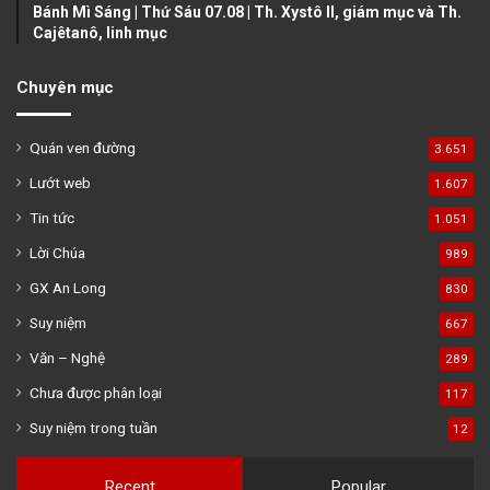
Bánh Mì Sáng | Thứ Sáu 07.08 | Th. Xystô II, giám mục và Th.
Cajêtanô, linh mục
Chuyên mục
Quán ven đường
3.651
Lướt web
1.607
Tin tức
1.051
Lời Chúa
989
GX An Long
830
Suy niệm
667
Văn – Nghệ
289
Chưa được phân loại
117
Suy niệm trong tuần
12
Recent
Popular