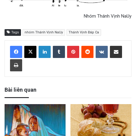
Nhóm Thánh Vịnh NaUy
Tags
nhóm Thánh Vịnh NaUy
Thánh Vịnh Đáp Ca
LinkedIn
Tumblr
Pinterest
Reddit
VKontakte
Share via Email
Print
Bài liên quan