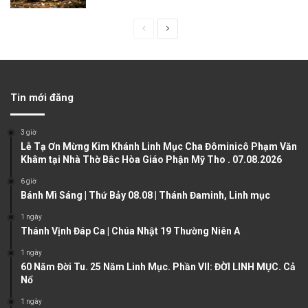
P
N
r
e
e
x
v
t
Tin mới đăng
i
p
o
a
3 giờ
u
g
Lễ Tạ Ơn Mừng Kim Khánh Linh Mục Cha Đôminicô Phạm Văn
Khâm tại Nhà Thờ Bắc Hòa Giáo Phận Mỹ Tho . 07.08.2026
s
e
6 giờ
p
Bánh Mì Sáng | Thứ Bảy 08.08 | Thánh Đaminh, Linh mục
a
1 ngày
g
Thánh Vịnh Đáp Ca | Chúa Nhật 19 Thường Niên A
e
1 ngày
60 Năm Đời Tu. 25 Năm Linh Mục. Phần VII: ĐỜI LINH MỤC. Cả
Nổ
1 ngày