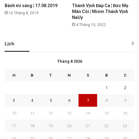
Bánh mì sáng | 17.08.2019
Thánh Vịnh Đáp Ca | Đức Mẹ
Mân Côi | Nhóm Thánh Vịnh
16 Tháng 8, 2019
NaUy
4 Tháng 10, 2022
Lịch
Tháng 8 2026
H
B
T
N
S
B
C
1
2
3
4
5
6
7
8
9
10
11
12
13
14
15
16
17
18
19
20
21
22
23
24
25
26
27
28
29
30