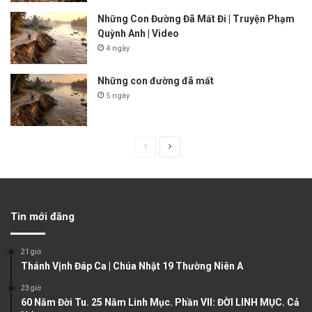
Những Con Đường Đã Mất Đi | Truyện Phạm
Quỳnh Anh | Video
4 ngày
Những con đường đã mất
5 ngày
P
N
r
e
e
x
v
t
Tin mới đăng
i
p
o
a
21 giờ
u
g
Thánh Vịnh Đáp Ca | Chúa Nhật 19 Thường Niên A
s
e
23 giờ
60 Năm Đời Tu. 25 Năm Linh Mục. Phần VII: ĐỜI LINH MỤC. Cả
p