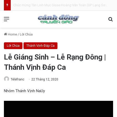
Bánh Mì Sáng | Thứ Tư 05.08 | Cung hiến thánh đường Đức Maria
Menu
Se
Home
/
Lời Chúa
Lời Chúa
Thánh Vịnh Đáp Ca
Lễ Giáng Sinh – Lễ Rạng Đông |
Thánh Vịnh Đáp Ca
Téléfranc
22 Tháng 12, 2020
Nhóm Thánh Vịnh NaUy