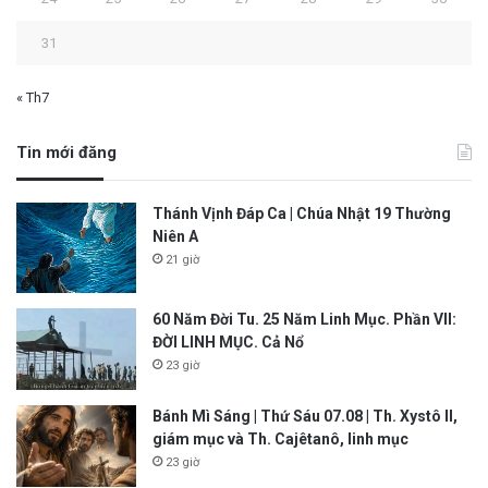
31
« Th7
Tin mới đăng
Thánh Vịnh Đáp Ca | Chúa Nhật 19 Thường
Niên A
21 giờ
60 Năm Đời Tu. 25 Năm Linh Mục. Phần VII:
ĐỜI LINH MỤC. Cả Nổ
23 giờ
Bánh Mì Sáng | Thứ Sáu 07.08 | Th. Xystô II,
giám mục và Th. Cajêtanô, linh mục
23 giờ