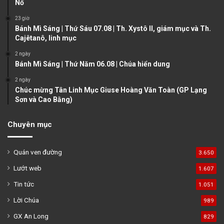
Nổ
a
23 giờ
g
Bánh Mì Sáng | Thứ Sáu 07.08 | Th. Xystô II, giám mục và Th.
e
Cajêtanô, linh mục
2 ngày
Bánh Mì Sáng | Thứ Năm 06.08 | Chúa hiển dung
2 ngày
Chúc mừng Tân Linh Mục Giuse Hoàng Văn Toàn (GP Lạng
Sơn và Cao Bằng)
Chuyên mục
Quán ven đường
3.650
Lướt web
1.607
Tin tức
1.051
Lời Chúa
989
GX An Long
829