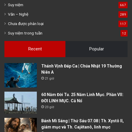
Suy niệm
667
Văn – Nghệ
289
Chưa được phân loại
117
Suy niệm trong tuần
12
Recent
Popular
Thánh Vịnh Đáp Ca | Chúa Nhật 19 Thường
Niên A
21 giờ
60 Năm Đời Tu. 25 Năm Linh Mục. Phần VII:
ĐỜI LINH MỤC. Cả Nổ
23 giờ
Bánh Mì Sáng | Thứ Sáu 07.08 | Th. Xystô II,
giám mục và Th. Cajêtanô, linh mục