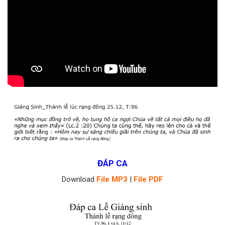
ĐÁP CA
Download
File MP3
|
File PDF