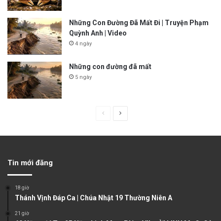
Những Con Đường Đã Mất Đi | Truyện Phạm
Quỳnh Anh | Video
4 ngày
Những con đường đã mất
5 ngày
P
N
r
e
e
x
v
t
Tin mới đăng
i
p
o
a
18 giờ
u
g
Thánh Vịnh Đáp Ca | Chúa Nhật 19 Thường Niên A
s
e
21 giờ