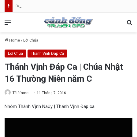
Bánh Mì Sáng | Thứ Tư 05.08 | Cung hiến thánh đường Đức Maria
Menu
Se
Home
/
Lời Chúa
Lời Chúa
Thánh Vịnh Đáp Ca
Thánh Vịnh Đáp Ca | Chúa Nhật
16 Thường Niên năm C
Téléfranc
11 Tháng 7, 2016
Nhóm Thánh Vịnh NaUy | Thánh Vịnh Đáp ca