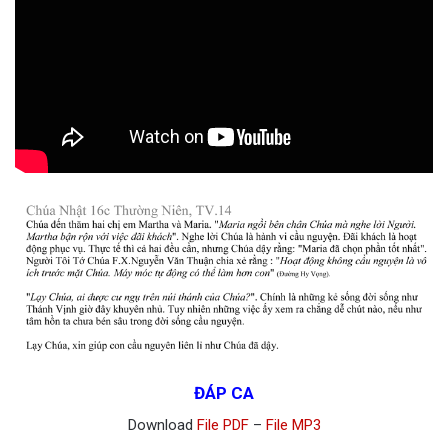
ĐÁP CA
Download
File PDF
–
File MP3