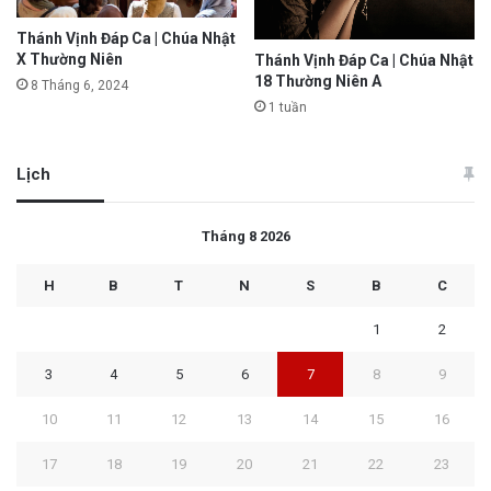
Thánh Vịnh Đáp Ca | Chúa Nhật
X Thường Niên
Thánh Vịnh Đáp Ca | Chúa Nhật
18 Thường Niên A
8 Tháng 6, 2024
1 tuần
Lịch
Tháng 8 2026
H
B
T
N
S
B
C
1
2
3
4
5
6
7
8
9
10
11
12
13
14
15
16
17
18
19
20
21
22
23