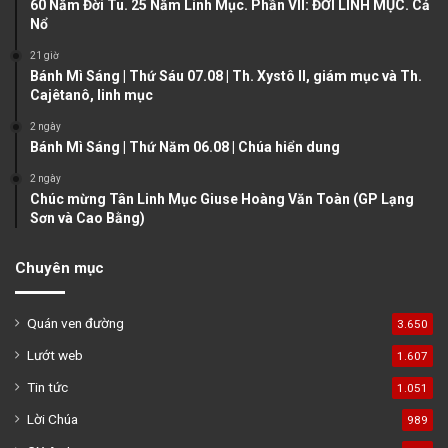
60 Năm Đời Tu. 25 Năm Linh Mục. Phần VII: ĐỜI LINH MỤC. Cả
p
Nổ
a
21 giờ
g
Bánh Mì Sáng | Thứ Sáu 07.08 | Th. Xystô II, giám mục và Th.
e
Cajêtanô, linh mục
2 ngày
Bánh Mì Sáng | Thứ Năm 06.08 | Chúa hiển dung
2 ngày
Chúc mừng Tân Linh Mục Giuse Hoàng Văn Toàn (GP Lạng
Sơn và Cao Bằng)
Chuyên mục
Quán ven đường
3.650
Lướt web
1.607
Tin tức
1.051
Lời Chúa
989