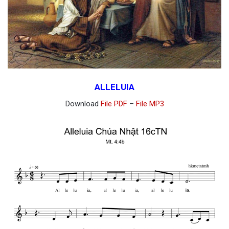
ALLELUIA
Download
File PDF
–
File MP3