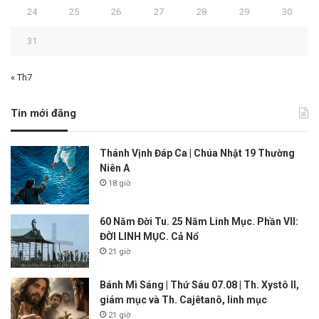
24
25
26
27
28
29
30
31
« Th7
Tin mới đăng
Thánh Vịnh Đáp Ca | Chúa Nhật 19 Thường
Niên A
18 giờ
60 Năm Đời Tu. 25 Năm Linh Mục. Phần VII:
ĐỜI LINH MỤC. Cả Nổ
21 giờ
Bánh Mì Sáng | Thứ Sáu 07.08 | Th. Xystô II,
giám mục và Th. Cajêtanô, linh mục
21 giờ