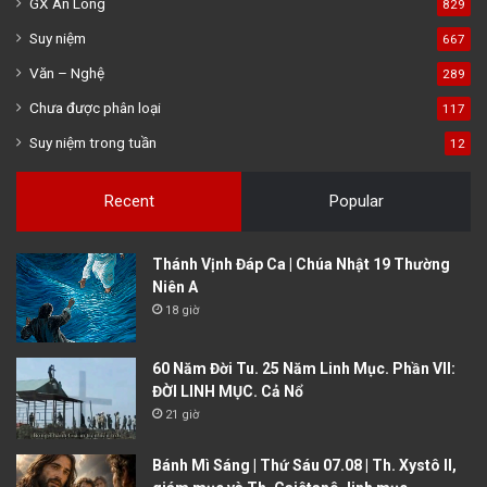
GX An Long
829
Suy niệm
667
Văn – Nghệ
289
Chưa được phân loại
117
Suy niệm trong tuần
12
Recent
Popular
Thánh Vịnh Đáp Ca | Chúa Nhật 19 Thường
Niên A
18 giờ
60 Năm Đời Tu. 25 Năm Linh Mục. Phần VII:
ĐỜI LINH MỤC. Cả Nổ
21 giờ
Bánh Mì Sáng | Thứ Sáu 07.08 | Th. Xystô II,