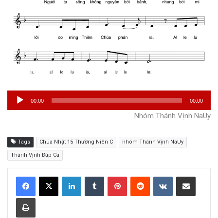
Trình
00:00
00:00
phát
Nhóm Thánh Vịnh NaUy
âm
thanh
Tags
Chúa Nhật 15 Thường Niên C
nhóm Thánh Vịnh NaUy
Thánh Vịnh Đáp Ca
LinkedIn
Tumblr
Pinterest
Reddit
VKontakte
Share via Email
Print