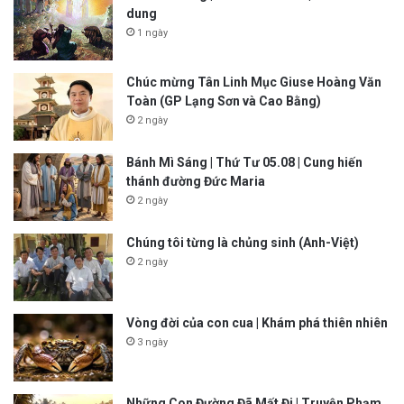
dung
1 ngày
Chúc mừng Tân Linh Mục Giuse Hoàng Văn
Toàn (GP Lạng Sơn và Cao Bằng)
2 ngày
Bánh Mì Sáng | Thứ Tư 05.08 | Cung hiến
thánh đường Đức Maria
2 ngày
Chúng tôi từng là chủng sinh (Anh-Việt)
2 ngày
Vòng đời của con cua | Khám phá thiên nhiên
3 ngày
Những Con Đường Đã Mất Đi | Truyện Phạm