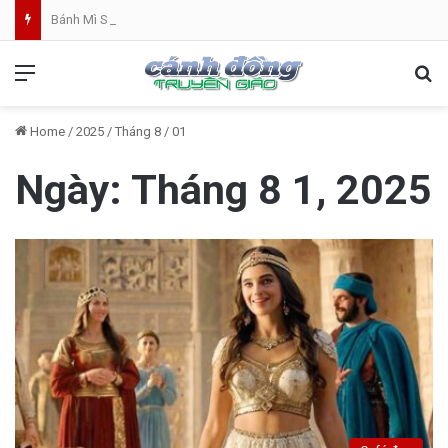
Bánh Mì Sáng | Thứ Sáu 07.08 | Th. Xystô II, giám mục và Th. Cajêtanô, linh mục
Menu
Se
Home
/
2025
/
Tháng 8
/
01
Ngày:
Tháng 8 1, 2025