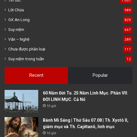
1.051
Lời Chúa
989
GX An Long
829
Suy niệm
667
Văn – Nghệ
289
Chưa được phân loại
117
Suy niệm trong tuần
12
Recent
Popular
60 Năm Đời Tu. 25 Năm Linh Mục. Phần VII:
ĐỜI LINH MỤC. Cả Nổ
10 giờ
Bánh Mì Sáng | Thứ Sáu 07.08 | Th. Xystô II,
giám mục và Th. Cajêtanô, linh mục
10 giờ