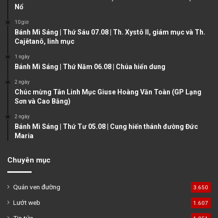
Nổ
s
e
10 giờ
p
Bánh Mì Sáng | Thứ Sáu 07.08 | Th. Xystô II, giám mục và Th.
a
Cajêtanô, linh mục
g
1 ngày
e
Bánh Mì Sáng | Thứ Năm 06.08 | Chúa hiển dung
2 ngày
Chúc mừng Tân Linh Mục Giuse Hoàng Văn Toàn (GP Lạng
Sơn và Cao Bằng)
2 ngày
Bánh Mì Sáng | Thứ Tư 05.08 | Cung hiến thánh đường Đức
Maria
Chuyên mục
Quán ven đường
3.650
Lướt web
1.607
Tin tức