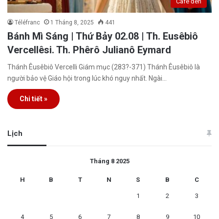
Café đen
Téléfranc
1 Tháng 8, 2025
441
Bánh Mì Sáng | Thứ Bảy 02.08 | Th. Eusêbiô
Vercellêsi. Th. Phêrô Julianô Eymard
Thánh Êusêbiô Vercelli Giám mục (283?-371) Thánh Êusêbiô là
người bảo vệ Giáo hội trong lúc khó nguy nhất. Ngài…
Chi tiết »
Lịch
Tháng 8 2025
H
B
T
N
S
B
C
1
2
3
4
5
6
7
8
9
10