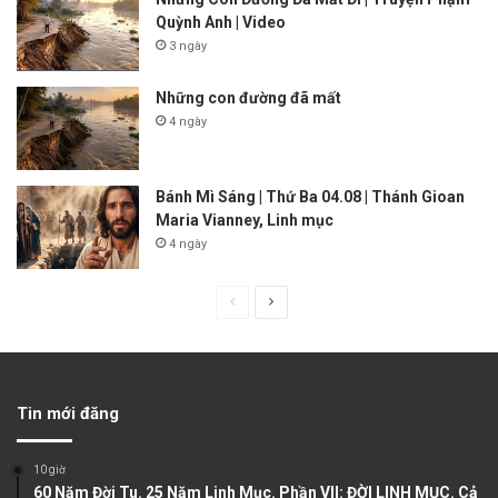
Quỳnh Anh | Video
3 ngày
Những con đường đã mất
4 ngày
Bánh Mì Sáng | Thứ Ba 04.08 | Thánh Gioan
Maria Vianney, Linh mục
4 ngày
P
N
r
e
e
x
v
t
Tin mới đăng
i
p
o
a
10 giờ
u
g
60 Năm Đời Tu. 25 Năm Linh Mục. Phần VII: ĐỜI LINH MỤC. Cả