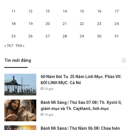
11
12
13
14
15
16
17
18
19
20
21
22
23
24
25
26
27
28
29
30
31
« Th7
Th9 »
Tin mới đăng
60 Năm Đời Tu. 25 Năm Linh Mục. Phần VII:
ĐỜI LINH MỤC. Cả Nổ
10 giờ
Bánh Mì Sáng | Thứ Sáu 07.08 | Th. Xystô II,
giám mục và Th. Cajêtanô, linh mục
10 giờ
Bánh Mì Sáng | Thứ Năm 06.08 | Chúa hiển