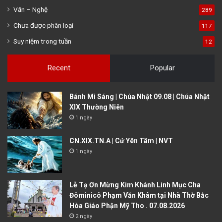
Văn – Nghệ
289
Chưa được phân loại
117
Suy niệm trong tuần
12
Recent
Popular
Bánh Mì Sáng | Chúa Nhật 09.08 | Chúa Nhật
XIX Thường Niên
1 ngày
CN.XIX.TN.A | Cứ Yên Tâm | NVT
1 ngày
Lễ Tạ Ơn Mừng Kim Khánh Linh Mục Cha
Đôminicô Phạm Văn Khâm tại Nhà Thờ Bắc
Hòa Giáo Phận Mỹ Tho . 07.08.2026
2 ngày