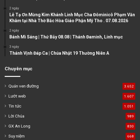
a
2 ngày
Lễ Tạ Ơn Mừng Kim Khánh Linh Mục Cha Đôminicô Phạm Văn
g
Khâm tại Nhà Thờ Bắc Hòa Giáo Phận Mỹ Tho . 07.08.2026
e
2 ngày
Bánh Mì Sáng | Thứ Bảy 08.08 | Thánh Đaminh, Linh mục
3 ngày
Thánh Vịnh Đáp Ca | Chúa Nhật 19 Thường Niên A
Chuyên mục
Quán ven đường
3.652
Lướt web
1.607
Tin tức
1.051
Lời Chúa
989
GX An Long
830
Suy niệm
668