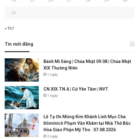
24
25
26
27
28
29
30
31
« Th7
Tin mới đăng
Bánh Mì Sáng | Chúa Nhật 09.08 | Chúa Nhật
XIX Thường Niên
1 ngày
CN.XIX.TN.A | Cứ Yên Tâm | NVT
1 ngày
Lễ Tạ Ơn Mừng Kim Khánh Linh Mục Cha
Đôminicô Phạm Văn Khâm tại Nhà Thờ Bắc
Hòa Giáo Phận Mỹ Tho . 07.08.2026
2 ngày