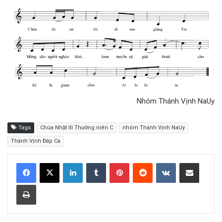
Nhóm Thánh Vịnh NaUy
Tags
Chúa Nhật III Thường niên C
nhóm Thánh Vịnh NaUy
Thánh Vịnh Đáp Ca
LinkedIn
Tumblr
Pinterest
Reddit
VKontakte
Share via Email
Print