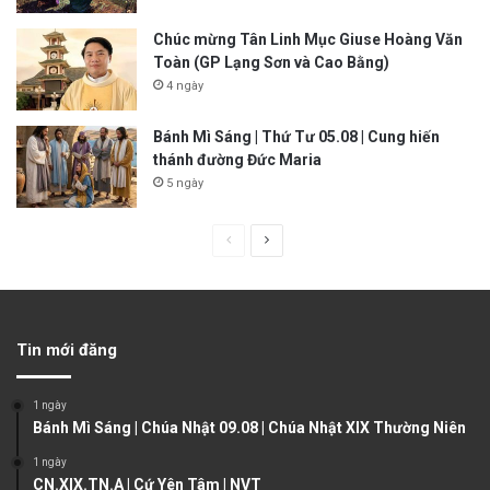
Chúc mừng Tân Linh Mục Giuse Hoàng Văn
Toàn (GP Lạng Sơn và Cao Bằng)
4 ngày
Bánh Mì Sáng | Thứ Tư 05.08 | Cung hiến
thánh đường Đức Maria
5 ngày
P
N
r
e
e
x
v
t
Tin mới đăng
i
p
o
a
1 ngày
u
g
Bánh Mì Sáng | Chúa Nhật 09.08 | Chúa Nhật XIX Thường Niên
s
e
1 ngày
CN.XIX.TN.A | Cứ Yên Tâm | NVT
p