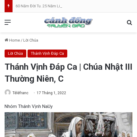
60 Năm Đời Tu. 25 Năm Linh Mục. Phần VII: ĐỜI LINH MỤC. Cả Nổ
Menu
Se
Home
/
Lời Chúa
Lời Chúa
Thánh Vịnh Đáp Ca
Thánh Vịnh Đáp Ca | Chúa Nhật III
Thường Niên, C
Téléfranc
17 Tháng 1, 2022
Nhóm Thánh Vịnh NaUy