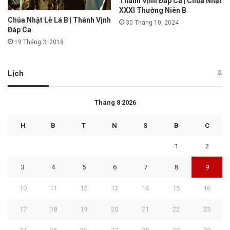
Thánh Vịnh Đáp Ca | Chúa Nhật
XXXI Thường Niên B
Chúa Nhật Lễ Lá B | Thánh Vịnh
30 Tháng 10, 2024
Đáp Ca
19 Tháng 3, 2018
Lịch
Tháng 8 2026
H
B
T
N
S
B
C
1
2
3
4
5
6
7
8
9
10
11
12
13
14
15
16
17
18
19
20
21
22
23