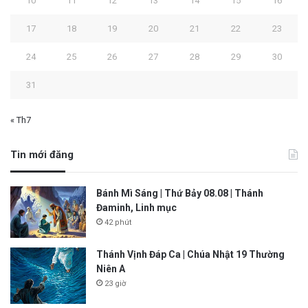
10
11
12
13
14
15
16
17
18
19
20
21
22
23
24
25
26
27
28
29
30
31
« Th7
Tin mới đăng
Bánh Mì Sáng | Thứ Bảy 08.08 | Thánh
Đaminh, Linh mục
42 phút
Thánh Vịnh Đáp Ca | Chúa Nhật 19 Thường
Niên A
23 giờ