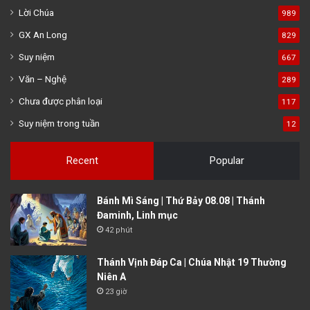
Lời Chúa
989
GX An Long
829
Suy niệm
667
Văn – Nghệ
289
Chưa được phân loại
117
Suy niệm trong tuần
12
Recent
Popular
Bánh Mì Sáng | Thứ Bảy 08.08 | Thánh
Đaminh, Linh mục
42 phút
Thánh Vịnh Đáp Ca | Chúa Nhật 19 Thường
Niên A
23 giờ