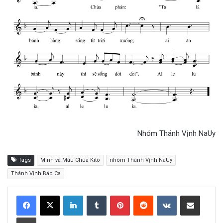
Nhóm Thánh Vịnh NaUy
Tags
Mình và Máu Chúa Kitô
nhóm Thánh Vịnh NaUy
Thánh Vịnh Đáp Ca
LinkedIn
Tumblr
Pinterest
Reddit
VKontakte
Share via Email
Print