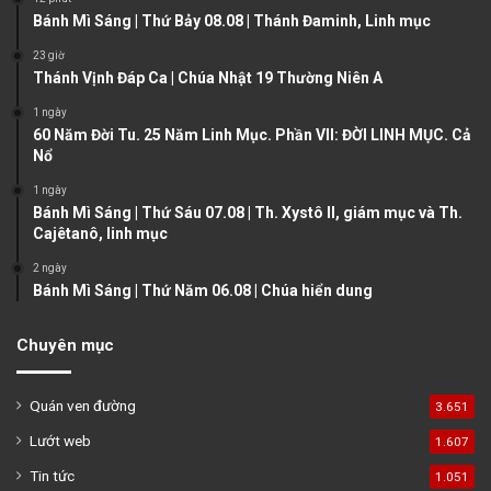
u
g
Bánh Mì Sáng | Thứ Bảy 08.08 | Thánh Đaminh, Linh mục
s
e
23 giờ
Thánh Vịnh Đáp Ca | Chúa Nhật 19 Thường Niên A
p
a
1 ngày
60 Năm Đời Tu. 25 Năm Linh Mục. Phần VII: ĐỜI LINH MỤC. Cả
g
Nổ
e
1 ngày
Bánh Mì Sáng | Thứ Sáu 07.08 | Th. Xystô II, giám mục và Th.
Cajêtanô, linh mục
2 ngày
Bánh Mì Sáng | Thứ Năm 06.08 | Chúa hiển dung
Chuyên mục
Quán ven đường
3.651
Lướt web
1.607
Tin tức
1.051