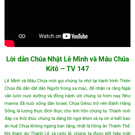
Lời dẫn Chúa Nhật Lễ Mình và Máu Chúa
Kitô – TV 147
Lễ Mình và Máu Chúa mời gọi chúng ta nhớ lại hành trình Thiên
Chúa đã dẫn dắt dân Người trong sa mạc, để nhận ra rằng Ngài
vẫn luôn nuôi dưỡng và đồng hành với chúng ta hôm nay. Như
manna đã nuôi sống dân Israel, Chúa Giêsu trở nên Bánh Hằng
Sống, là lương thực đích thực cho linh hồn chúng ta. Thánh vịnh
đáp ca thôi thúc chúng ta dâng lời ngợi khen và tạ ơn vì biết bao
ân huệ Chúa không ngừng ban tặng, nhất là hồng ân Thánh Thể.
Khi tham dự Thánh Lễ và rước lễ, chúng ta được kết hiệp mật