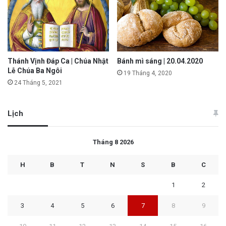
Thánh Vịnh Đáp Ca | Chúa Nhật
Bánh mì sáng | 20.04.2020
Lễ Chúa Ba Ngôi
19 Tháng 4, 2020
24 Tháng 5, 2021
Lịch
Tháng 8 2026
H
B
T
N
S
B
C
1
2
3
4
5
6
7
8
9