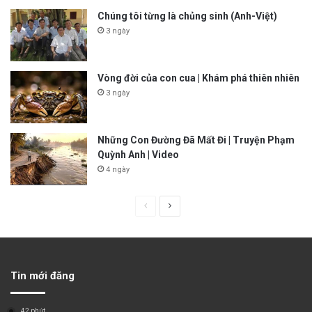
Chúng tôi từng là chủng sinh (Anh-Việt)
3 ngày
Vòng đời của con cua | Khám phá thiên nhiên
3 ngày
Những Con Đường Đã Mất Đi | Truyện Phạm
Quỳnh Anh | Video
4 ngày
P
N
r
e
e
x
v
t
Tin mới đăng
i
p
o
a
42 phút