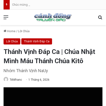
Chúc mừng Tân Linh Mục Giuse Hoàng Văn Toàn (GP Lạng Sơn và Cao Bằng)
Menu
Se
Home
/
Lời Chúa
Lời Chúa
Thánh Vịnh Đáp Ca
Thánh Vịnh Đáp Ca | Chúa Nhật
Mình Máu Thánh Chúa Kitô
Nhóm Thánh Vịnh NaUy
Téléfranc
1 Tháng 6, 2026