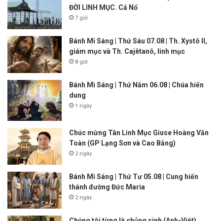
ĐỜI LINH MỤC. Cả Nổ
7 giờ
Bánh Mì Sáng | Thứ Sáu 07.08 | Th. Xystô II,
giám mục và Th. Cajêtanô, linh mục
8 giờ
Bánh Mì Sáng | Thứ Năm 06.08 | Chúa hiển
dung
1 ngày
Chúc mừng Tân Linh Mục Giuse Hoàng Văn
Toàn (GP Lạng Sơn và Cao Bằng)
2 ngày
Bánh Mì Sáng | Thứ Tư 05.08 | Cung hiến
thánh đường Đức Maria
2 ngày
Chúng tôi từng là chủng sinh (Anh-Việt)