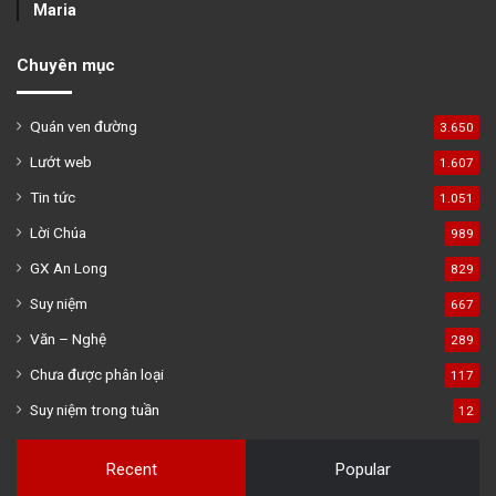
Maria
Chuyên mục
Quán ven đường
3.650
Lướt web
1.607
Tin tức
1.051
Lời Chúa
989
GX An Long
829
Suy niệm
667
Văn – Nghệ
289
Chưa được phân loại
117
Suy niệm trong tuần
12
Recent
Popular