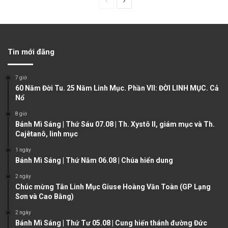
P
N
r
e
e
x
v
t
Tin mới đăng
i
p
o
a
7 giờ
u
g
60 Năm Đời Tu. 25 Năm Linh Mục. Phần VII: ĐỜI LINH MỤC. Cả
Nổ
s
e
8 giờ
p
Bánh Mì Sáng | Thứ Sáu 07.08 | Th. Xystô II, giám mục và Th.
a
Cajêtanô, linh mục
g
1 ngày
e
Bánh Mì Sáng | Thứ Năm 06.08 | Chúa hiển dung
2 ngày
Chúc mừng Tân Linh Mục Giuse Hoàng Văn Toàn (GP Lạng
Sơn và Cao Bằng)
2 ngày
Bánh Mì Sáng | Thứ Tư 05.08 | Cung hiến thánh đường Đức