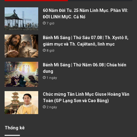
60 Năm Đời Tu. 25 Năm Linh Mục. Phần VII:
ĐỜI LINH MỤC. Cả Nổ
7 giờ
Bánh Mì Sáng | Thứ Sáu 07.08 | Th. Xystô II,
giám mục và Th. Cajêtanô, linh mục
8 giờ
Bánh Mì Sáng | Thứ Năm 06.08 | Chúa hiển
dung
1 ngày
Chúc mừng Tân Linh Mục Giuse Hoàng Văn
Toàn (GP Lạng Sơn và Cao Bằng)
2 ngày
Thống kê