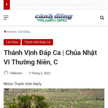
Bánh Mì Sáng | Thứ Năm 06.08 | Chúa hiển dung
Menu
Se
Home
/
Lời Chúa
Lời Chúa
Thánh Vịnh Đáp Ca
Thánh Vịnh Đáp Ca | Chúa Nhật
VI Thường Niên, C
Téléfranc
7 Tháng 2, 2022
Nhóm Thánh Vịnh NaUy