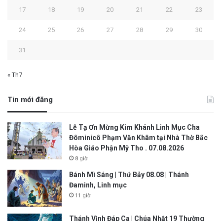
17
18
19
20
21
22
23
24
25
26
27
28
29
30
31
« Th7
Tin mới đăng
Lễ Tạ Ơn Mừng Kim Khánh Linh Mục Cha
Đôminicô Phạm Văn Khâm tại Nhà Thờ Bắc
Hòa Giáo Phận Mỹ Tho . 07.08.2026
8 giờ
Bánh Mì Sáng | Thứ Bảy 08.08 | Thánh
Đaminh, Linh mục
11 giờ
Thánh Vịnh Đáp Ca | Chúa Nhật 19 Thường