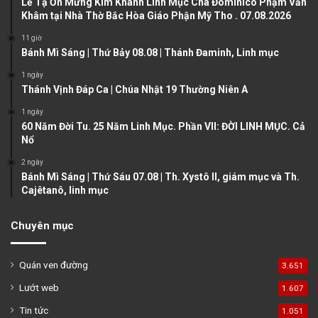
u
g
Lễ Tạ Ơn Mừng Kim Khánh Linh Mục Cha Đôminicô Phạm Văn
Khâm tại Nhà Thờ Bắc Hòa Giáo Phận Mỹ Tho . 07.08.2026
s
e
11 giờ
p
Bánh Mì Sáng | Thứ Bảy 08.08 | Thánh Đaminh, Linh mục
a
1 ngày
g
Thánh Vịnh Đáp Ca | Chúa Nhật 19 Thường Niên A
e
1 ngày
60 Năm Đời Tu. 25 Năm Linh Mục. Phần VII: ĐỜI LINH MỤC. Cả
Nổ
2 ngày
Bánh Mì Sáng | Thứ Sáu 07.08 | Th. Xystô II, giám mục và Th.
Cajêtanô, linh mục
Chuyên mục
Quán ven đường
3.651
Lướt web
1.607
Tin tức
1.051