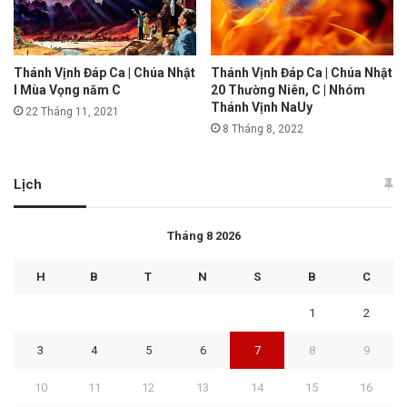
Thánh Vịnh Đáp Ca | Chúa Nhật
Thánh Vịnh Đáp Ca | Chúa Nhật
I Mùa Vọng năm C
20 Thường Niên, C | Nhóm
Thánh Vịnh NaUy
22 Tháng 11, 2021
8 Tháng 8, 2022
Lịch
Tháng 8 2026
H
B
T
N
S
B
C
1
2
3
4
5
6
7
8
9
10
11
12
13
14
15
16