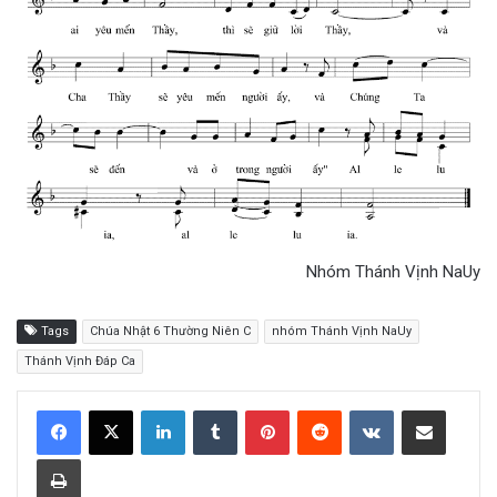
Nhóm Thánh Vịnh NaUy
Tags
Chúa Nhật 6 Thường Niên C
nhóm Thánh Vịnh NaUy
Thánh Vịnh Đáp Ca
LinkedIn
Tumblr
Pinterest
Reddit
VKontakte
Share via Email
Print