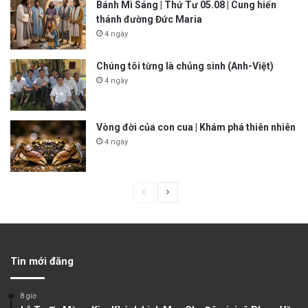
Bánh Mì Sáng | Thứ Tư 05.08 | Cung hiến
thánh đường Đức Maria
4 ngày
Chúng tôi từng là chủng sinh (Anh-Việt)
4 ngày
Vòng đời của con cua | Khám phá thiên nhiên
4 ngày
P
N
r
e
e
x
v
t
Tin mới đăng
i
p
o
a
8 giờ