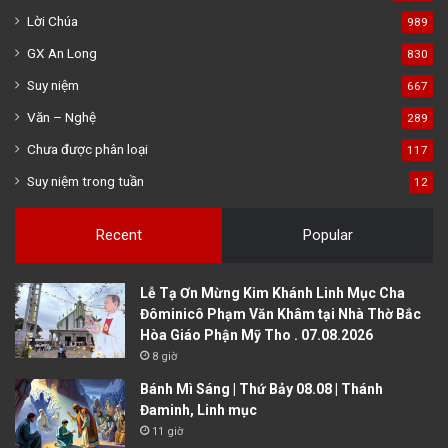
Lời Chúa
989
GX An Long
830
Suy niệm
667
Văn – Nghệ
289
Chưa được phân loại
117
Suy niệm trong tuần
12
Recent
Popular
Lễ Tạ Ơn Mừng Kim Khánh Linh Mục Cha
Đôminicô Phạm Văn Khâm tại Nhà Thờ Bắc
Hòa Giáo Phận Mỹ Tho . 07.08.2026
8 giờ
Bánh Mì Sáng | Thứ Bảy 08.08 | Thánh
Đaminh, Linh mục
11 giờ