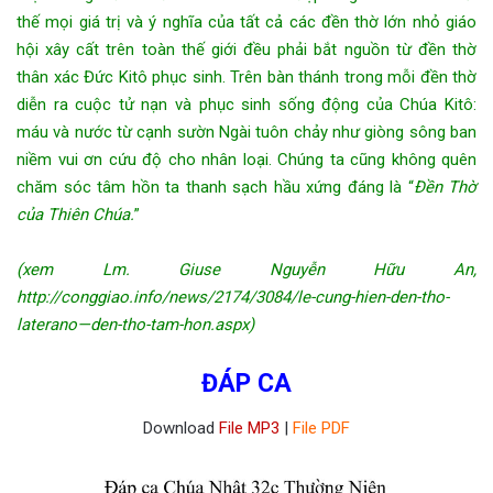
thế mọi giá trị và ý nghĩa của tất cả các đền thờ lớn nhỏ giáo
hội xây cất trên toàn thế giới đều phải bắt nguồn từ đền thờ
thân xác Đức Kitô phục sinh. Trên bàn thánh trong mỗi đền thờ
diễn ra cuộc tử nạn và phục sinh sống động của Chúa Kitô:
máu và nước từ cạnh sườn Ngài tuôn chảy như giòng sông ban
niềm vui ơn cứu độ cho nhân loại. Chúng ta cũng không quên
chăm sóc tâm hồn ta thanh sạch hầu xứng đáng là “
Đền Thờ
của Thiên Chúa.
”
(xem Lm. Giuse Nguyễn Hữu An,
http://conggiao.info/news/2174/3084/le-cung-hien-den-tho-
laterano—den-tho-tam-hon.aspx)
ĐÁP CA
Download
File MP3
|
File PDF