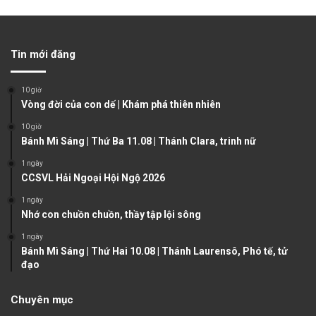
r
e
e
x
v
t
Tin mới đăng
i
p
o
a
10 giờ
u
g
Vòng đời của con dế | Khám phá thiên nhiên
s
e
10 giờ
Bánh Mì Sáng | Thứ Ba 11.08 | Thánh Clara, trinh nữ
p
a
1 ngày
CCSVL Hải Ngoại Hội Ngộ 2026
g
1 ngày
e
Nhớ con chuồn chuồn, thầy tập lội sông
1 ngày
Bánh Mì Sáng | Thứ Hai 10.08 | Thánh Laurensô, Phó tế, tử
đạo
Chuyên mục