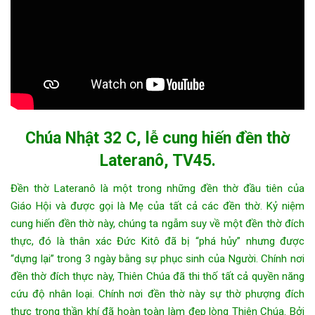
Chúa Nhật 32 C, lễ cung hiến đền thờ
Lateranô, TV45.
Đền thờ Lateranô là một trong những đền thờ đầu tiên của
Giáo Hội và được gọi là Mẹ của tất cả các đền thờ. Kỷ niệm
cung hiến đền thờ này, chúng ta ngẫm suy về một đền thờ đích
thực, đó là thân xác Đức Kitô đã bị “phá hủy” nhưng được
“dựng lại” trong 3 ngày bằng sự phục sinh của Người. Chính nơi
đền thờ đích thực này, Thiên Chúa đã thi thố tất cả quyền năng
cứu độ nhân loại. Chính nơi đền thờ này sự thờ phượng đích
thực trong thần khí đã hoàn toàn làm đẹp lòng Thiên Chúa. Bởi