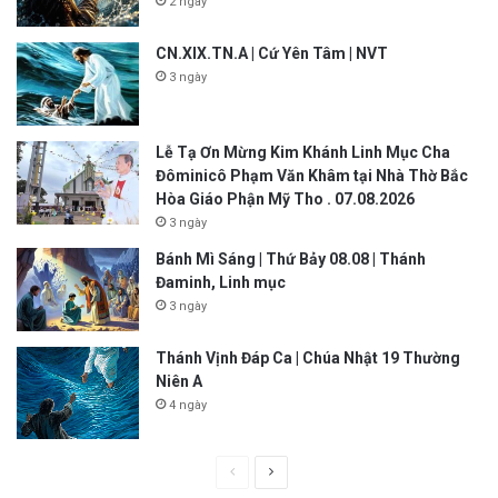
2 ngày
CN.XIX.TN.A | Cứ Yên Tâm | NVT
3 ngày
Lễ Tạ Ơn Mừng Kim Khánh Linh Mục Cha
Đôminicô Phạm Văn Khâm tại Nhà Thờ Bắc
Hòa Giáo Phận Mỹ Tho . 07.08.2026
3 ngày
Bánh Mì Sáng | Thứ Bảy 08.08 | Thánh
Đaminh, Linh mục
3 ngày
Thánh Vịnh Đáp Ca | Chúa Nhật 19 Thường
Niên A
4 ngày
P
N