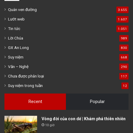
Quán ven đường
3.655
Lướt web
1.607
Tin tức
1.051
Lời Chúa
989
GX An Long
830
Suy niệm
668
Văn – Nghệ
290
Chưa được phân loại
117
Suy niệm trong tuần
12
Recent
Popular
Vòng đời của con dế | Khám phá thiên nhiên
10 giờ