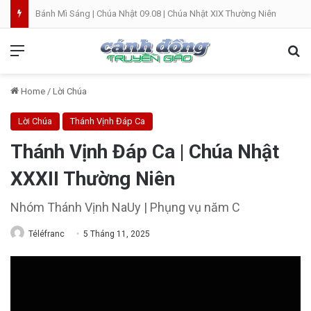
Bánh Mì Sáng | Chúa Nhật 09.08 | Chúa Nhật XIX Thường Niên
Menu
Se
Home
/
Lời Chúa
Lời Chúa
Thánh Vịnh Đáp Ca
Thánh Vịnh Đáp Ca | Chúa Nhật
XXXII Thường Niên
Nhóm Thánh Vịnh NaUy | Phụng vụ năm C
Téléfranc
5 Tháng 11, 2025