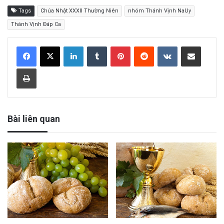
Tags
Chúa Nhật XXXII Thường Niên
nhóm Thánh Vịnh NaUy
Thánh Vịnh Đáp Ca
LinkedIn
Tumblr
Pinterest
Reddit
VKontakte
Share via Email
Print
Bài liên quan