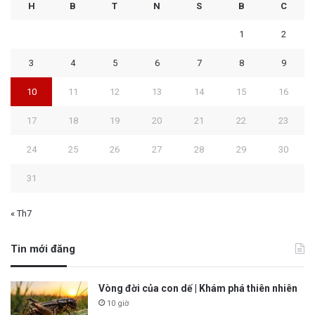
H
B
T
N
S
B
C
1
2
3
4
5
6
7
8
9
10
11
12
13
14
15
16
17
18
19
20
21
22
23
24
25
26
27
28
29
30
31
« Th7
Tin mới đăng
Vòng đời của con dế | Khám phá thiên nhiên
10 giờ