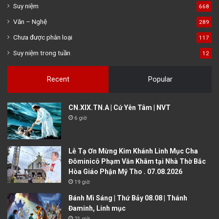
Suy niệm
668
Văn – Nghệ
289
Chưa được phân loại
117
Suy niệm trong tuần
12
Recent
Popular
CN.XIX.TN.A | Cứ Yên Tâm | NVT
6 giờ
Lễ Tạ Ơn Mừng Kim Khánh Linh Mục Cha
Đôminicô Phạm Văn Khâm tại Nhà Thờ Bắc
Hòa Giáo Phận Mỹ Tho . 07.08.2026
19 giờ
Bánh Mì Sáng | Thứ Bảy 08.08 | Thánh
Đaminh, Linh mục
21 giờ