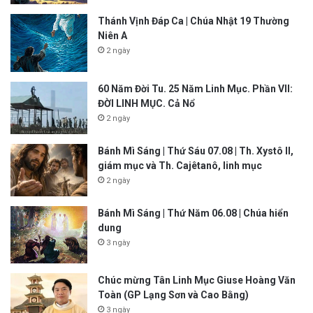
Thánh Vịnh Đáp Ca | Chúa Nhật 19 Thường
Niên A
2 ngày
60 Năm Đời Tu. 25 Năm Linh Mục. Phần VII:
ĐỜI LINH MỤC. Cả Nổ
2 ngày
Bánh Mì Sáng | Thứ Sáu 07.08 | Th. Xystô II,
giám mục và Th. Cajêtanô, linh mục
2 ngày
Bánh Mì Sáng | Thứ Năm 06.08 | Chúa hiển
dung
3 ngày
Chúc mừng Tân Linh Mục Giuse Hoàng Văn
Toàn (GP Lạng Sơn và Cao Bằng)
3 ngày