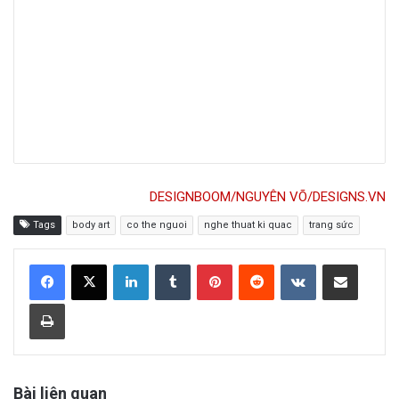
DESIGNBOOM/NGUYÊN VÕ/DESIGNS.VN
Tags
body art
co the nguoi
nghe thuat ki quac
trang sức
LinkedIn
Tumblr
Pinterest
Reddit
VKontakte
Share via Email
Print
Bài liên quan