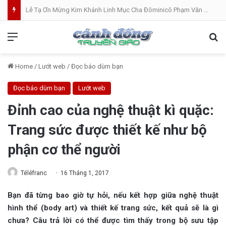
Lễ Tạ Ơn Mừng Kim Khánh Linh Mục Cha Đôminicô Phạm Văn Khâm tại Nhà Thờ Bắc Hòa Giáo Phận Mỹ Tho . 07.08.2026
Menu
Se
Home
/
Lướt web
/
Đọc báo dùm bạn
Đọc báo dùm bạn
Lướt web
Đỉnh cao của nghệ thuật kì quặc:
Trang sức được thiết kế như bộ
phận cơ thể người
Téléfranc
16 Tháng 1, 2017
Bạn đã từng bao giờ tự hỏi, nếu kết hợp giữa nghệ thuật
hình thể (body art) và thiết kế trang sức, kết quả sẽ là gì
chưa? Câu trả lời có thể được tìm thấy trong bộ sưu tập