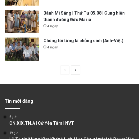
Bánh Mì Sáng | Thứ Tư 05.08 | Cung hiến
thánh đường Đức Maria
4 ngày
Chúng tôi từng là chủng sinh (Anh-Việt)
4 ngày
P
N
r
e
e
x
v
t
Tin mới đăng
i
p
o
a
6 giờ
u
g
CN.XIX.TN.A | Cứ Yên Tâm | NVT
s
e
19 giờ