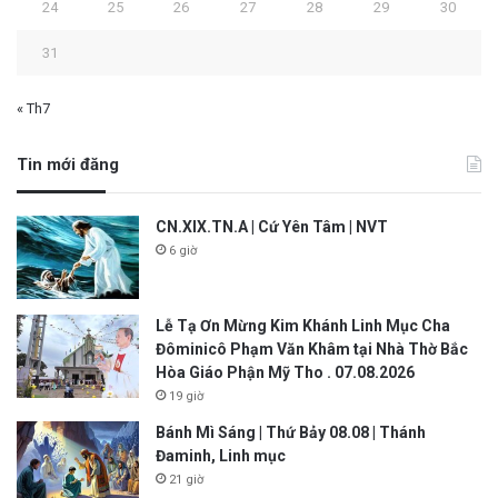
24
25
26
27
28
29
30
31
« Th7
Tin mới đăng
CN.XIX.TN.A | Cứ Yên Tâm | NVT
6 giờ
Lễ Tạ Ơn Mừng Kim Khánh Linh Mục Cha
Đôminicô Phạm Văn Khâm tại Nhà Thờ Bắc
Hòa Giáo Phận Mỹ Tho . 07.08.2026
19 giờ
Bánh Mì Sáng | Thứ Bảy 08.08 | Thánh
Đaminh, Linh mục
21 giờ