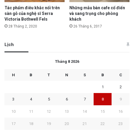
Tác phẩm điêu khắc nổi trên
Những mẫu bàn cafe cổ điển
sàn gỗ của nghệ sĩ Serra
và sang trọng cho phòng
Victoria Bothwell Fels
khách
28 Tháng 2, 2020
26 Tháng 6, 2017
Lịch
Tháng 8 2026
H
B
T
N
S
B
C
1
2
3
4
5
6
7
8
9
10
11
12
13
14
15
16
17
18
19
20
21
22
23