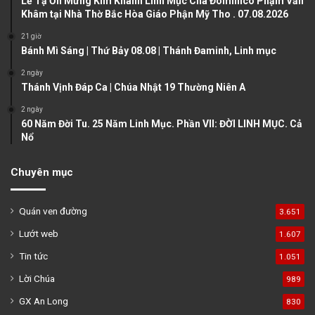
Lễ Tạ Ơn Mừng Kim Khánh Linh Mục Cha Đôminicô Phạm Văn
p
Khâm tại Nhà Thờ Bắc Hòa Giáo Phận Mỹ Tho . 07.08.2026
a
21 giờ
g
Bánh Mì Sáng | Thứ Bảy 08.08 | Thánh Đaminh, Linh mục
e
2 ngày
Thánh Vịnh Đáp Ca | Chúa Nhật 19 Thường Niên A
2 ngày
60 Năm Đời Tu. 25 Năm Linh Mục. Phần VII: ĐỜI LINH MỤC. Cả
Nổ
Chuyên mục
Quán ven đường
3.651
Lướt web
1.607
Tin tức
1.051
Lời Chúa
989
GX An Long
830