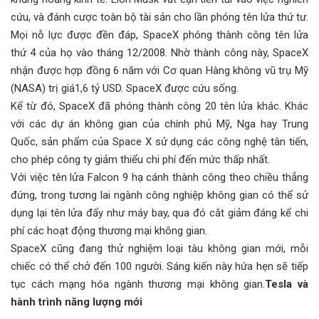
cứu, và đánh cược toàn bộ tài sản cho lần phóng tên lửa thứ tư.
Mọi nỗ lực được đền đáp, SpaceX phóng thành công tên lửa
thứ 4 của họ vào tháng 12/2008. Nhờ thành công này, SpaceX
nhận được hợp đồng 6 năm với Cơ quan Hàng không vũ trụ Mỹ
(NASA) trị giá1,6 tỷ USD. SpaceX được cứu sống.
Kể từ đó, SpaceX đã phóng thành công 20 tên lửa khác. Khác
với các dự án không gian của chính phủ Mỹ, Nga hay Trung
Quốc, sản phẩm của Space X sử dụng các công nghệ tân tiến,
cho phép công ty giảm thiểu chi phí đến mức thấp nhất.
Với việc tên lửa Falcon 9 hạ cánh thành công theo chiều thẳng
đứng, trong tương lai ngành công nghiệp không gian có thể sử
dụng lại tên lửa đẩy như máy bay, qua đó cắt giảm đáng kể chi
phí các hoạt động thương mại không gian.
SpaceX cũng đang thử nghiệm loại tàu không gian mới, mỗi
chiếc có thể chở đến 100 người. Sáng kiến này hứa hẹn sẽ tiếp
tục cách mạng hóa ngành thương mại không gian.
Tesla và
hành trình năng lượng mới