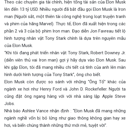
Theo các chuyên gia tài chính, hiện tổng tài sản của Elon Musk
lên đến 13 tỷ USD. Nhiều người đã bắt đầu gọi Elon Musk là Iron
man (Người sắt, một thiên tài công nghệ trong loạt truyện tranh
và phim của hãng Marvel). Thực tế, Elon đã xuất hiện trong các
phần 2 và 3 của bộ phim Iron man. Đạo diễn Jon Favreau tiết lộ
hình tượng nhân vật Tony Stark chính là dựa trên nguyên mẫu
của Elon Musk.
“Khi tôi đang phát triển nhân vật Tony Stark, Robert Downey Jr.
(diễn viên thủ vai Iron man) gợi ý hãy dựa vào Elon Musk. Sau
khi gặp Elon, tôi đã mang nhiều chi tiết cá tính của anh lên màn
hình dưới hình tượng của Tony Stark”, ông cho biết.
Elon Musk còn được so sánh với những “Ông Tổ” khác của
ngành xe hơi như Henry Ford và John D. Rockefeller. Người ta
cũng đặt ông ngang hàng với với nhà sáng lập Apple Steve
Jobs.
Nhà báo Ashlee Vance nhận định : “Elon Musk đã mang những
ngành nghề vốn bị bỏ lửng như giao thông không gian hay xe
hơi, và biến chúng thành những thứ mới mẻ, tuyệt vời”.