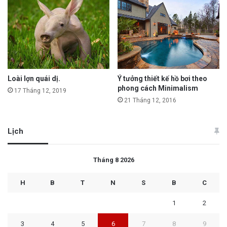
Loài lợn quái dị.
Ý tưởng thiết kế hồ bơi theo
phong cách Minimalism
17 Tháng 12, 2019
21 Tháng 12, 2016
Lịch
Tháng 8 2026
H
B
T
N
S
B
C
1
2
3
4
5
6
7
8
9