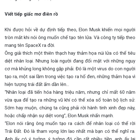
Viết tiếp giấc mơ điên rồ
Khi được hỏi về dự định tiếp theo, Elon Musk khiến mọi người
tròn mắt khi nói ông muốn chế tạo tên lửa. Và công ty tiếp theo
mang tên SpaceX ra đời.
Ông giải thích một thiên thạch hay thảm họa núi lửa có thể tiêu
diệt nhân loại. Nhưng loài người đang đối mặt với những nguy
cơ mà khủng long không gặp phải. Đó là một virus do con người
tạo ra, một sai lầm trong việc tạo ra hố đen, những thảm họa vì
hiện tượng trái đất ấm dần lên…
“Nhân loại đã tiến hóa hàng triệu năm, nhưng chỉ mất 60 năm
vừa qua để tạo ra những vũ khí có thể xóa sổ toàn bộ lịch sử.
Sớm hay muộn, chúng ta cũng phải rời hành tinh xinh đẹp này,
hoặc chấp nhận sự diệt vong”, Elon Musk nhấn mạnh.
“Elon nói rằng ông muốn tạo ra cách để nhân loại có thể rời
Trái Đất. Đó là tham vọng lớn lao nhất mà bạn có thể nghĩ ra.
Anh ấy có ý tưởng, ý tưởng đó cần rất nhiều tiền, anh ấy lại