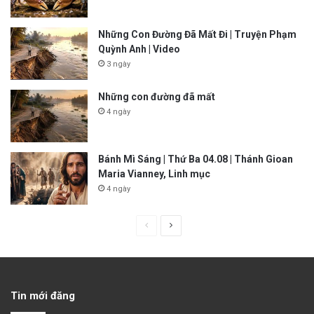
Những Con Đường Đã Mất Đi | Truyện Phạm
Quỳnh Anh | Video
3 ngày
Những con đường đã mất
4 ngày
Bánh Mì Sáng | Thứ Ba 04.08 | Thánh Gioan
Maria Vianney, Linh mục
4 ngày
P
N
r
e
e
x
v
t
Tin mới đăng
i
p