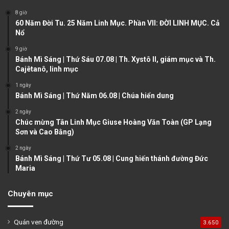
o
a
8 giờ
u
g
60 Năm Đời Tu. 25 Năm Linh Mục. Phần VII: ĐỜI LINH MỤC. Cả
Nổ
s
e
9 giờ
p
Bánh Mì Sáng | Thứ Sáu 07.08 | Th. Xystô II, giám mục và Th.
a
Cajêtanô, linh mục
g
1 ngày
e
Bánh Mì Sáng | Thứ Năm 06.08 | Chúa hiển dung
2 ngày
Chúc mừng Tân Linh Mục Giuse Hoàng Văn Toàn (GP Lạng
Sơn và Cao Bằng)
2 ngày
Bánh Mì Sáng | Thứ Tư 05.08 | Cung hiến thánh đường Đức
Maria
Chuyên mục
Quán ven đường
3.650