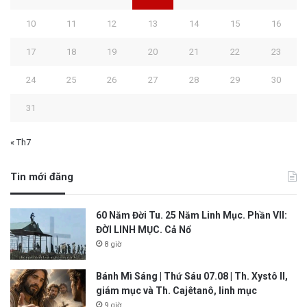
10
11
12
13
14
15
16
17
18
19
20
21
22
23
24
25
26
27
28
29
30
31
« Th7
Tin mới đăng
60 Năm Đời Tu. 25 Năm Linh Mục. Phần VII:
ĐỜI LINH MỤC. Cả Nổ
8 giờ
Bánh Mì Sáng | Thứ Sáu 07.08 | Th. Xystô II,
giám mục và Th. Cajêtanô, linh mục
9 giờ