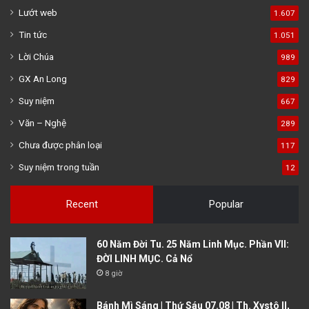
Lướt web
1.607
Tin tức
1.051
Lời Chúa
989
GX An Long
829
Suy niệm
667
Văn – Nghệ
289
Chưa được phân loại
117
Suy niệm trong tuần
12
Recent
Popular
60 Năm Đời Tu. 25 Năm Linh Mục. Phần VII:
ĐỜI LINH MỤC. Cả Nổ
8 giờ
Bánh Mì Sáng | Thứ Sáu 07.08 | Th. Xystô II,