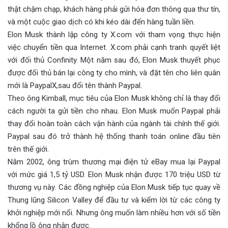
thật chậm chạp, khách hàng phải gửi hóa đơn thông qua thư tín,
và một cuộc giao dịch có khi kéo dài đến hàng tuần liền.
Elon Musk thành lập công ty X.com với tham vọng thực hiện
việc chuyển tiền qua Internet. X.com phải cạnh tranh quyết liệt
với đối thủ Confinity. Một năm sau đó, Elon Musk thuyết phục
được đối thủ bán lại công ty cho mình, và đặt tên cho liên quân
mới là PaypalX,sau đổi tên thành Paypal.
Theo ông Kimball, mục tiêu của Elon Musk không chỉ là thay đổi
cách người ta gửi tiền cho nhau. Elon Musk muốn Paypal phải
thay đổi hoàn toàn cách vận hành của ngành tài chính thế giới.
Paypal sau đó trở thành hệ thống thanh toán online đầu tiên
trên thế giới.
Năm 2002, ông trùm thương mại điện tử eBay mua lại Paypal
với mức giá 1,5 tỷ USD. Elon Musk nhận được 170 triệu USD từ
thương vụ này. Các đồng nghiệp của Elon Musk tiếp tục quay về
Thung lũng Silicon Valley để đầu tư và kiếm lời từ các công ty
khởi nghiệp mới nổi. Nhưng ông muốn làm nhiều hơn với số tiền
khổng lồ ông nhận được.