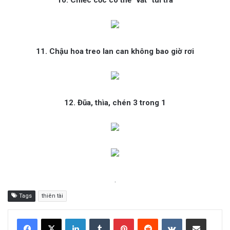
10. Chiếc cốc có thể “vắt” túi trà
11. Chậu hoa treo lan can không bao giờ rơi
12. Đũa, thìa, chén 3 trong 1
.
Tags
thiên tài
LinkedIn
Tumblr
Pinterest
Reddit
VKontakte
Share via Email