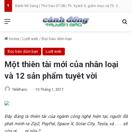
Bánh Mì Sáng | Thứ Sáu 07.08 | Th. Xystô II, giám mục và Th. Cajêtanô, linh mục
Menu
Se
Home
/
Lướt web
/
Đọc báo dùm bạn
Đọc báo dùm bạn
Lướt web
Một thiên tài mới của nhân loại
và 12 sản phẩm tuyêt vời
Téléfranc
10 Tháng 1, 2017
Đây đúng là thiên tài của ngành công nghệ hiện tại, người đã
phát minh ra Zip2, PayPal, Space X, Solar City, Tesla, và . . . sẽ
còn gì . . . gì nữa ?. . .