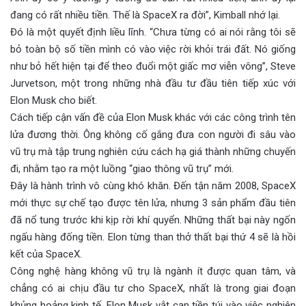
đang có rất nhiều tiền. Thế là SpaceX ra đời”, Kimball nhớ lại.
Đó là một quyết định liều lĩnh. “Chưa từng có ai nói rằng tôi sẽ
bỏ toàn bộ số tiền mình có vào việc rời khỏi trái đất. Nó giống
như bỏ hết hiện tại để theo đuổi một giấc mơ viễn vông”, Steve
Jurvetson, một trong những nhà đầu tư đầu tiên tiếp xúc với
Elon Musk cho biết.
Cách tiếp cận vấn đề của Elon Musk khác với các công trình tên
lửa đương thời. Ông không cố gắng đưa con người đi sâu vào
vũ trụ mà tập trung nghiên cứu cách hạ giá thành những chuyến
đi, nhằm tạo ra một luồng “giao thông vũ trụ” mới.
Đây là hành trình vô cùng khó khăn. Đến tận năm 2008, SpaceX
mới thực sự chế tạo được tên lửa, nhưng 3 sản phẩm đầu tiên
đã nổ tung trước khi kịp rời khí quyển. Những thất bại này ngốn
ngấu hàng đống tiền. Elon từng than thở thất bại thứ 4 sẽ là hồi
kết của SpaceX.
Công nghệ hàng không vũ trụ là ngành ít được quan tâm, và
chẳng có ai chịu đầu tư cho SpaceX, nhất là trong giai đoạn
khủng hoảng kinh tế. Elon Musk vắt cạn tiền túi vào việc nghiên