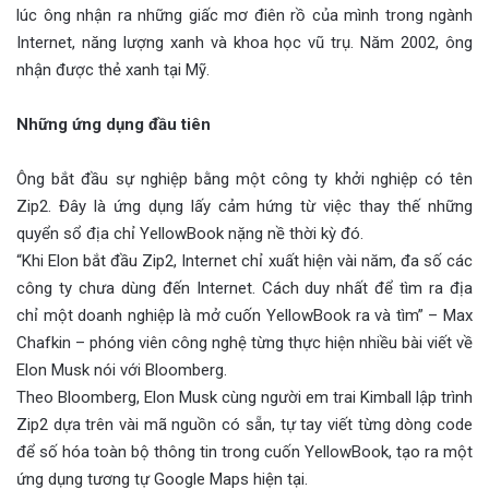
lúc ông nhận ra những giấc mơ điên rồ của mình trong ngành
Internet, năng lượng xanh và khoa học vũ trụ. Năm 2002, ông
nhận được thẻ xanh tại Mỹ.
Những ứng dụng đầu tiên
Ông bắt đầu sự nghiệp bằng một công ty khởi nghiệp có tên
Zip2. Đây là ứng dụng lấy cảm hứng từ việc thay thế những
quyển sổ địa chỉ YellowBook nặng nề thời kỳ đó.
“Khi Elon bắt đầu Zip2, Internet chỉ xuất hiện vài năm, đa số các
công ty chưa dùng đến Internet. Cách duy nhất để tìm ra địa
chỉ một doanh nghiệp là mở cuốn YellowBook ra và tìm” – Max
Chafkin – phóng viên công nghệ từng thực hiện nhiều bài viết về
Elon Musk nói với Bloomberg.
Theo Bloomberg, Elon Musk cùng người em trai Kimball lập trình
Zip2 dựa trên vài mã nguồn có sẵn, tự tay viết từng dòng code
để số hóa toàn bộ thông tin trong cuốn YellowBook, tạo ra một
ứng dụng tương tự Google Maps hiện tại.