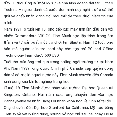
đầy 30 tuổi. Ông là “một kỹ sư và nhà kinh doanh đại tài” – theo
TechIris – người dành cả cuộc đời mình suy nghĩ trước cả thế
giới và chấp nhận đánh đổi mọi thứ để theo đuổi niềm tin của
mình.
Năm 1981, ở tuổi lên 10, ông tiếp xúc máy tính lần đầu tiên với
chiếc Commodore VIC-20. Elon Musk học lập trình trong âm
thầm và tự sản xuất một trò chơi tên Blastar. Năm 12 tuổi, ông
bán mã nguồn của trò chơi này cho tạp chí PC and Office
Technology, kiếm được 500 USD.
Tuổi thơ của ông trôi qua trong những ngôi trường tư tại Nam
Phi. Năm 1989, ông được Chính phủ Canada cấp quyền công
dân vì có mẹ là người nước này. Elon Musk chuyển đến Canada
sinh sống sau khi tốt nghiệp trung học.
Ở tuổi 19, Elon Musk được nhận vào trường Đại học Queen tại
Kingston, Ontario. Hai năm sau, ông chuyển đến Đại học
Pennsylvania và nhận Bằng Cử nhân khoa học về Kinh tế tại đó.
Ông chuyển đến Đại học Stanford tại California, Mỹ học bằng
Tiến sỹ về vật lý ứng dụng, nhưng bỏ học chỉ sau hai ngày. Đó là