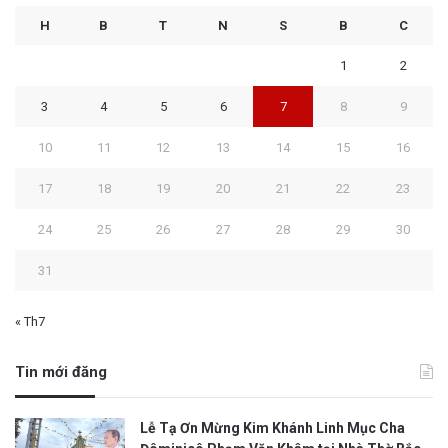
H
B
T
N
S
B
C
1
2
3
4
5
6
7
8
9
10
11
12
13
14
15
16
17
18
19
20
21
22
23
24
25
26
27
28
29
30
31
« Th7
Tin mới đăng
Lễ Tạ Ơn Mừng Kim Khánh Linh Mục Cha