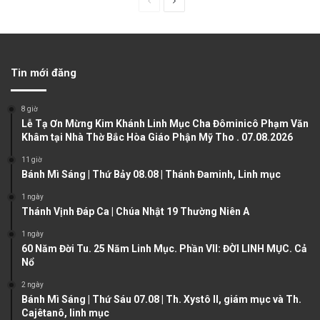
P
N
r
e
e
x
v
t
Tin mới đăng
i
p
o
a
8 giờ
u
g
Lễ Tạ Ơn Mừng Kim Khánh Linh Mục Cha Đôminicô Phạm Văn
Khâm tại Nhà Thờ Bắc Hòa Giáo Phận Mỹ Tho . 07.08.2026
s
e
11 giờ
p
Bánh Mì Sáng | Thứ Bảy 08.08 | Thánh Đaminh, Linh mục
a
1 ngày
g
Thánh Vịnh Đáp Ca | Chúa Nhật 19 Thường Niên A
e
1 ngày
60 Năm Đời Tu. 25 Năm Linh Mục. Phần VII: ĐỜI LINH MỤC. Cả
Nổ
2 ngày
Bánh Mì Sáng | Thứ Sáu 07.08 | Th. Xystô II, giám mục và Th.
Cajêtanô, linh mục