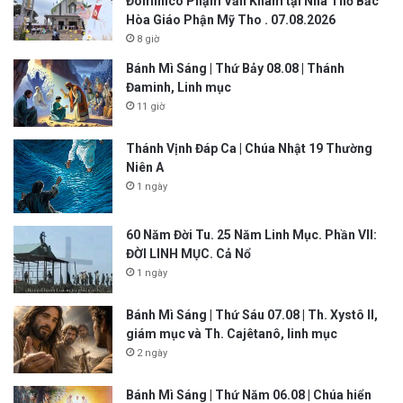
Đôminicô Phạm Văn Khâm tại Nhà Thờ Bắc
Hòa Giáo Phận Mỹ Tho . 07.08.2026
8 giờ
Bánh Mì Sáng | Thứ Bảy 08.08 | Thánh
Đaminh, Linh mục
11 giờ
Thánh Vịnh Đáp Ca | Chúa Nhật 19 Thường
Niên A
1 ngày
60 Năm Đời Tu. 25 Năm Linh Mục. Phần VII:
ĐỜI LINH MỤC. Cả Nổ
1 ngày
Bánh Mì Sáng | Thứ Sáu 07.08 | Th. Xystô II,
giám mục và Th. Cajêtanô, linh mục
2 ngày
Bánh Mì Sáng | Thứ Năm 06.08 | Chúa hiển