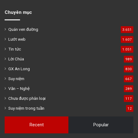
Chuyên mục
Quán ven đường
3.651
Lướt web
1.607
Tin tức
1.051
Lời Chúa
989
GX An Long
830
Suy niệm
667
Văn – Nghệ
289
Chưa được phân loại
117
Suy niệm trong tuần
12
Recent
Popular