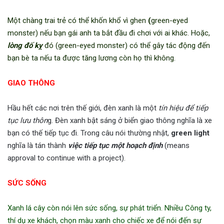
Một chàng trai trẻ có thể khốn khổ vì ghen
(
green-eyed
monster) nếu bạn gái anh ta bắt đầu đi chơi với ai khác. Hoặc,
lòng đố kỵ
đó (green-eyed monster) có thể gây tác động đến
bạn bè ta nếu ta được tăng lương còn họ thì không.
GIAO THÔNG
Hầu hết các nơi trên thế giới, đèn xanh là một
tín hiệu để tiếp
tục lưu thôn
g. Đèn xanh bật sáng ở biển giao thông nghĩa là xe
bạn có thế tiếp tục đi. Trong câu nói thường nhật,
green light
nghĩa là tán thành
việc tiếp tục một hoạch định
(means
approval to continue with a project).
SỨC SỐNG
Xanh lá cây còn nói lên sức sống, sự phát triển. Nhiều Công ty,
thí dụ xe khách, chọn màu xanh cho chiếc xe để nói đến sự