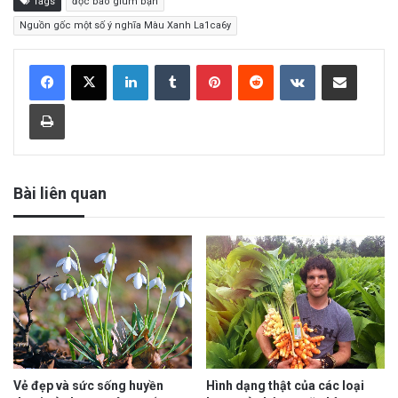
Tags
đọc báo giùm bạn
Nguồn gốc một số ý nghĩa Màu Xanh La1ca6y
LinkedIn
Tumblr
Pinterest
Reddit
VKontakte
Share via Email
Print
Bài liên quan
Vẻ đẹp và sức sống huyền
Hình dạng thật của các loại