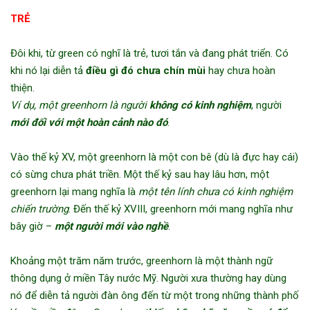
TRẺ
Đôi khi, từ green có nghĩ là trẻ, tươi tắn và đang phát triển. Có
khi nó lại diễn tả
điều gì đó chưa chín mùi
hay chưa hoàn
thiện.
Ví dụ, một greenhorn là người
không có kinh nghiệ
m
, người
mới đối với một hoàn cảnh nào đ
ó
.
Vào thế kỷ XV, một greenhorn là một con bê (dù là đực hay cái)
có sừng chưa phát triền. Một thế kỷ sau hay lâu hơn, một
greenhorn lại mang nghĩa là
một tên lính chưa có kinh nghiệm
chiến trường
. Đến thế kỷ XVIII, greenhorn mới mang nghĩa như
bây giờ –
một người mới vào nghề
.
Khoảng một trăm năm trước, greenhorn là một thành ngữ
thông dụng ở miền Tây nước Mỹ. Người xưa thường hay dùng
nó để diễn tả người đàn ông đến từ một trong những thành phố