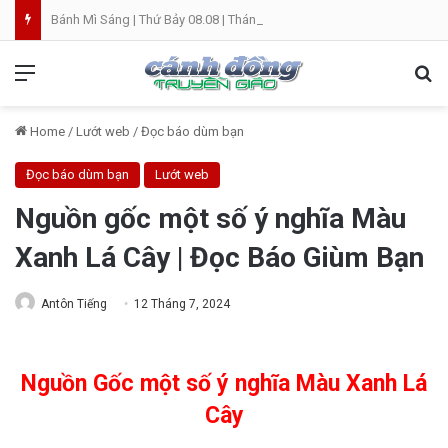
Bánh Mì Sáng | Thứ Bảy 08.08 | Thánh Đaminh, Linh mục
Menu
Se
Home
/
Lướt web
/
Đọc báo dùm bạn
Đọc báo dùm bạn
Lướt web
Nguồn gốc một số ý nghĩa Màu
Xanh Lá Cây | Đọc Báo Giùm Bạn
Antôn Tiếng
12 Tháng 7, 2024
Nguồn Gốc một số ý nghĩa Màu Xanh Lá
Cây