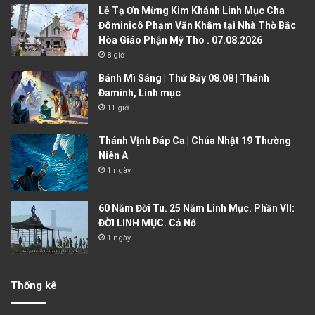
Lễ Tạ Ơn Mừng Kim Khánh Linh Mục Cha
Đôminicô Phạm Văn Khâm tại Nhà Thờ Bắc
Hòa Giáo Phận Mỹ Tho . 07.08.2026
8 giờ
Bánh Mì Sáng | Thứ Bảy 08.08 | Thánh
Đaminh, Linh mục
11 giờ
Thánh Vịnh Đáp Ca | Chúa Nhật 19 Thường
Niên A
1 ngày
60 Năm Đời Tu. 25 Năm Linh Mục. Phần VII:
ĐỜI LINH MỤC. Cả Nổ
1 ngày
Thống kê