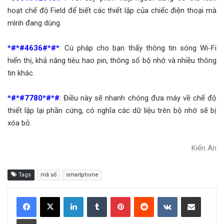
hoạt chế độ Field để biết các thiết lập của chiếc điện thoại mà
mình đang dùng.
*#*#4636#*#*
: Cú pháp cho bạn thấy thông tin sóng Wi-Fi
hiển thị, khả năng tiêu hao pin, thông số bộ nhớ và nhiều thông
tin khác.
*#*#7780*#*#
: Điều này sẽ nhanh chóng đưa máy về chế độ
thiết lập lại phần cứng, có nghĩa các dữ liệu trên bộ nhớ sẽ bị
xóa bỏ.
Kiến An
Tags
mã số
smartphone
LinkedIn
Tumblr
Pinterest
Reddit
VKontakte
Share via Email
Print