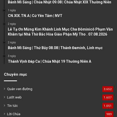
u
g
Bánh Mì Sáng | Chúa Nhật 09.08 | Chúa Nhật XIX Thường Niên
s
e
1 ngày
CN.XIX.TN.A | Cứ Yên Tâm | NVT
p
a
2 ngày
Lễ Tạ Ơn Mừng Kim Khánh Linh Mục Cha Đôminicô Phạm Văn
g
Khâm tại Nhà Thờ Bắc Hòa Giáo Phận Mỹ Tho . 07.08.2026
e
2 ngày
Bánh Mì Sáng | Thứ Bảy 08.08 | Thánh Đaminh, Linh mục
3 ngày
Thánh Vịnh Đáp Ca | Chúa Nhật 19 Thường Niên A
Chuyên mục
Quán ven đường
3.652
Lướt web
1.607
Tin tức
1.051
Lời Chúa
989