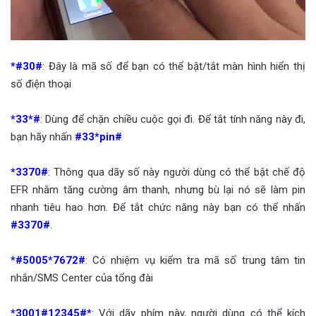
*#30#
: Đây là mã số để bạn có thể bật/tắt màn hình hiển thị
số điện thoại
*33*#
: Dùng để chặn chiều cuộc gọi đi. Để tắt tính năng này đi,
bạn hãy nhấn
#33*pin#
*3370#
: Thông qua dãy số này người dùng có thể bật chế độ
EFR nhằm tăng cường âm thanh, nhưng bù lại nó sẽ làm pin
nhanh tiêu hao hơn. Để tắt chức năng này bạn có thể nhấn
#3370#
.
*#5005*7672#
: Có nhiệm vụ kiểm tra mã số trung tâm tin
nhắn/SMS Center của tổng đài
*3001#12345#*
: Với dãy phím này, người dùng có thể kích