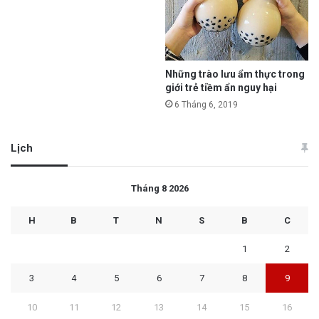
Những trào lưu ẩm thực trong
giới trẻ tiềm ẩn nguy hại
6 Tháng 6, 2019
Lịch
Tháng 8 2026
H
B
T
N
S
B
C
1
2
3
4
5
6
7
8
9
10
11
12
13
14
15
16