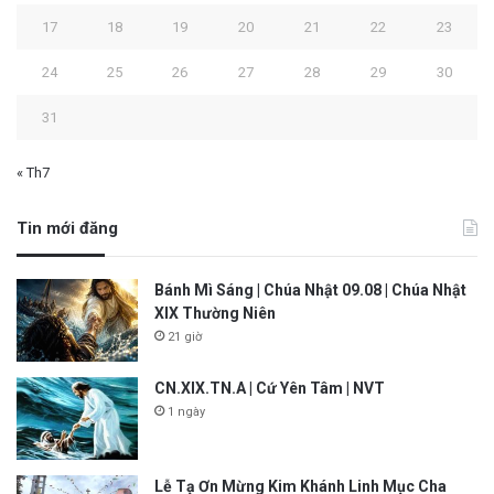
17
18
19
20
21
22
23
24
25
26
27
28
29
30
31
« Th7
Tin mới đăng
Bánh Mì Sáng | Chúa Nhật 09.08 | Chúa Nhật
XIX Thường Niên
21 giờ
CN.XIX.TN.A | Cứ Yên Tâm | NVT
1 ngày
Lễ Tạ Ơn Mừng Kim Khánh Linh Mục Cha