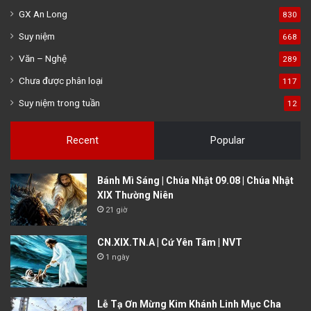
GX An Long
830
Suy niệm
668
Văn – Nghệ
289
Chưa được phân loại
117
Suy niệm trong tuần
12
Recent
Popular
Bánh Mì Sáng | Chúa Nhật 09.08 | Chúa Nhật
XIX Thường Niên
21 giờ
CN.XIX.TN.A | Cứ Yên Tâm | NVT
1 ngày
Lễ Tạ Ơn Mừng Kim Khánh Linh Mục Cha