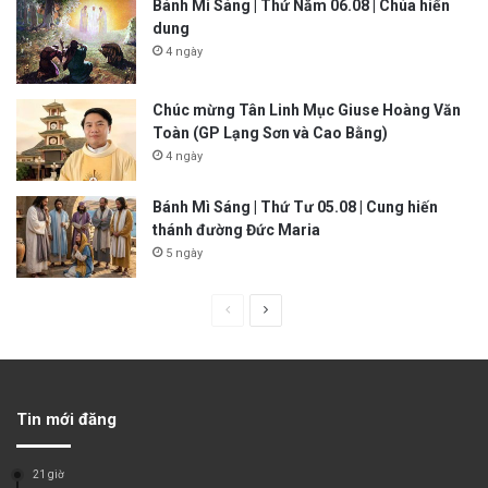
Bánh Mì Sáng | Thứ Năm 06.08 | Chúa hiển
dung
4 ngày
Chúc mừng Tân Linh Mục Giuse Hoàng Văn
Toàn (GP Lạng Sơn và Cao Bằng)
4 ngày
Bánh Mì Sáng | Thứ Tư 05.08 | Cung hiến
thánh đường Đức Maria
5 ngày
P
N
r
e
e
x
v
t
Tin mới đăng
i
p
o
a
21 giờ