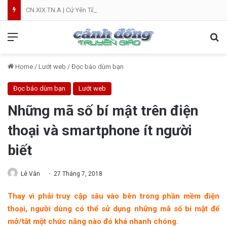
CN.XIX.TN.A | Cứ Yên Tâm | NVT
Menu
Se
Home
/
Lướt web
/
Đọc báo dùm bạn
Đọc báo dùm bạn
Lướt web
Những mã số bí mật trên điện
thoại và smartphone ít người
biết
Lê Vân
27 Tháng 7, 2018
Thay vì phải truy cập sâu vào bên trong phần mềm điện
thoại, người dùng có thể sử dụng những mã số bí mật để
mở/tắt một chức năng nào đó khá nhanh chóng.