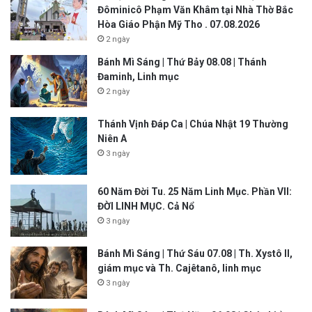
Đôminicô Phạm Văn Khâm tại Nhà Thờ Bắc
Hòa Giáo Phận Mỹ Tho . 07.08.2026
2 ngày
Bánh Mì Sáng | Thứ Bảy 08.08 | Thánh
Đaminh, Linh mục
2 ngày
Thánh Vịnh Đáp Ca | Chúa Nhật 19 Thường
Niên A
3 ngày
60 Năm Đời Tu. 25 Năm Linh Mục. Phần VII:
ĐỜI LINH MỤC. Cả Nổ
3 ngày
Bánh Mì Sáng | Thứ Sáu 07.08 | Th. Xystô II,
giám mục và Th. Cajêtanô, linh mục
3 ngày