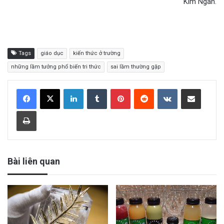
Kim Ngân.
Tags
giáo dục
kiến thức ở trường
những lầm tưởng phổ biến tri thức
sai lầm thường gặp
LinkedIn
Tumblr
Pinterest
Reddit
VKontakte
Share via Email
Print
Bài liên quan