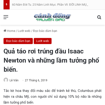
60 Năm Đời Tu. 25 Năm Linh Mục. Phần VII: ĐỜI LINH MỤC. Cả Nổ
Menu
Se
Home
/
Lướt web
/
Đọc báo dùm bạn
Đọc báo dùm bạn
Lướt web
Quả táo rơi trúng đầu Isaac
Newton và những lầm tưởng phổ
biến.
Lê Vân
27 Tháng 6, 2019
Tắc kè hoa thay đổi màu sắc để tránh kẻ thù, Columbus phát
hiện ra châu Mỹ, con người chỉ sử dụng 10% bộ não là những
lầm tưởng phổ biến.