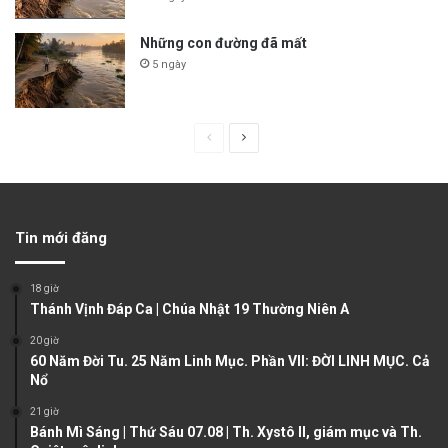
Những con đường đã mất
5 ngày
P
N
r
e
e
x
v
t
Tin mới đăng
i
p
o
a
18 giờ
u
g
Thánh Vịnh Đáp Ca | Chúa Nhật 19 Thường Niên A
s
e
20 giờ
60 Năm Đời Tu. 25 Năm Linh Mục. Phần VII: ĐỜI LINH MỤC. Cả
p
Nổ
a
21 giờ
g
Bánh Mì Sáng | Thứ Sáu 07.08 | Th. Xystô II, giám mục và Th.
e