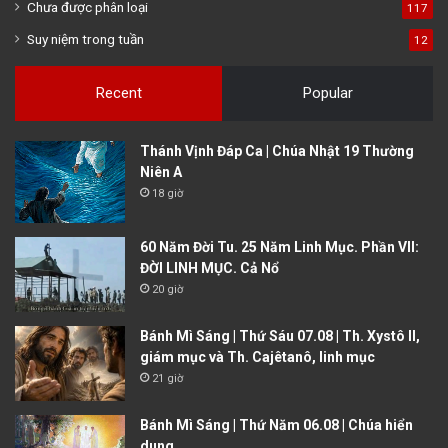
Chưa được phân loại
117
Suy niệm trong tuần
12
Recent
Popular
Thánh Vịnh Đáp Ca | Chúa Nhật 19 Thường
Niên A
18 giờ
60 Năm Đời Tu. 25 Năm Linh Mục. Phần VII:
ĐỜI LINH MỤC. Cả Nổ
20 giờ
Bánh Mì Sáng | Thứ Sáu 07.08 | Th. Xystô II,
giám mục và Th. Cajêtanô, linh mục
21 giờ
Bánh Mì Sáng | Thứ Năm 06.08 | Chúa hiển
dung