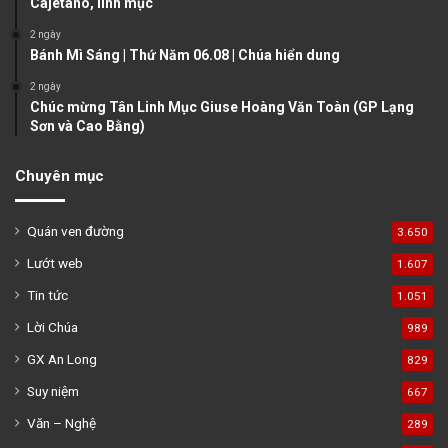
Cajêtanô, linh mục
2 ngày
Bánh Mì Sáng | Thứ Năm 06.08 | Chúa hiển dung
2 ngày
Chúc mừng Tân Linh Mục Giuse Hoàng Văn Toàn (GP Lạng
Sơn và Cao Bằng)
Chuyên mục
Quán ven đường
3.650
Lướt web
1.607
Tin tức
1.051
Lời Chúa
989
GX An Long
829
Suy niệm
667
Văn – Nghệ
289