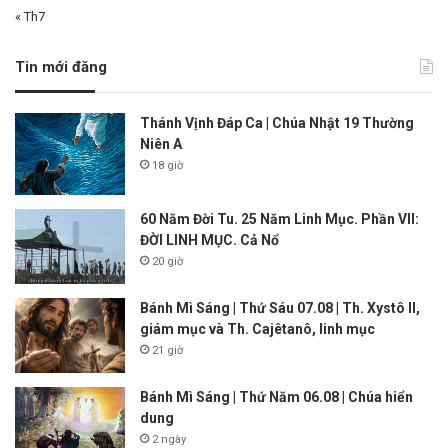
« Th7
Tin mới đăng
Thánh Vịnh Đáp Ca | Chúa Nhật 19 Thường
Niên A
18 giờ
60 Năm Đời Tu. 25 Năm Linh Mục. Phần VII:
ĐỜI LINH MỤC. Cả Nổ
20 giờ
Bánh Mì Sáng | Thứ Sáu 07.08 | Th. Xystô II,
giám mục và Th. Cajêtanô, linh mục
21 giờ
Bánh Mì Sáng | Thứ Năm 06.08 | Chúa hiển
dung
2 ngày