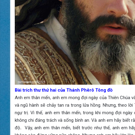
Bài trích thư thứ hai của Thánh Phêrô Tông đồ
Anh em thân mến, anh em mong đợi ngày của Thiên Chúa và 
và ngũ hành sẽ chảy tan ra trong lửa hồng. Nhưng, theo lời
ngự trị. Vì thế, anh em thân mến, trong khi mong đợi ngày
không chi đáng trách và sống bình an. Và anh em hãy biết r
độ
.
Vậy, anh em thân mến, biết trước như thế, anh em hã