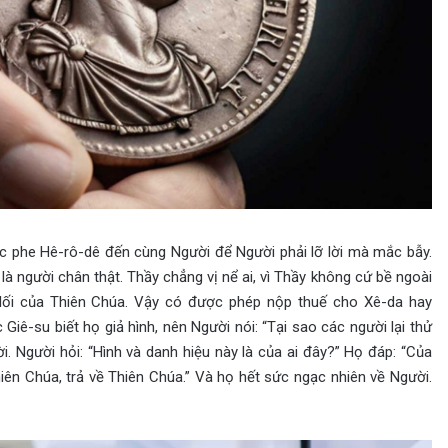
ộc phe Hê-rô-dê đến cùng Người để Người phải lỡ lời mà mắc bẫy.
là người chân thật. Thầy chẳng vị nể ai, vì Thầy không cứ bề ngoài
lối của Thiên Chúa. Vậy có được phép nộp thuế cho Xê-da hay
ê-su biết họ giả hình, nên Người nói: “Tại sao các người lại thử
 Người hỏi: “Hình và danh hiệu này là của ai đây?” Họ đáp: “Của
iên Chúa, trả về Thiên Chúa.” Và họ hết sức ngạc nhiên về Người.