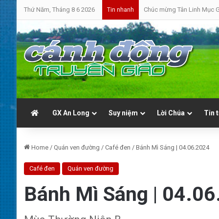
Thứ Năm, Tháng 8 6 2026
Chúc mừng Tân Linh Mục G
Tin nhanh
GX An Long
Suy niệm
Lời Chúa
Tin 
Home
/
Quán ven đường
/
Café đen
/
Bánh Mì Sáng | 04.06.2024
Café đen
Quán ven đường
Bánh Mì Sáng | 04.0