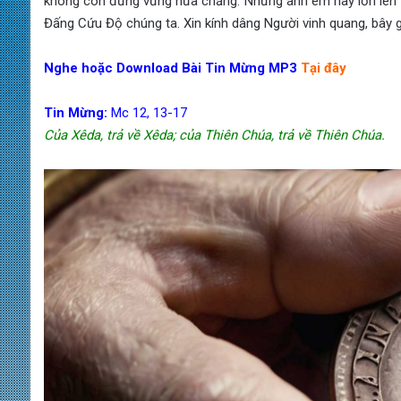
không còn đứng vững nữa chăng. Nhưng anh em hãy lớn lên tr
Đấng Cứu Độ chúng ta. Xin kính dâng Người vinh quang, bây 
Nghe hoặc Download Bài Tin Mừng MP3
Tại đây
Tin Mừng:
Mc 12, 13-17
Của Xêda, trả về Xêda; của Thiên Chúa, trả về Thiên Chúa.