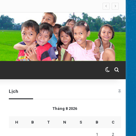
Switch skin
Search 
Lịch
Tháng 8 2026
H
B
T
N
S
B
C
1
2