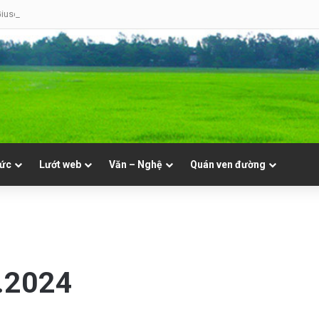
iuse Hoàng Văn Toàn (GP Lạng Sơn và Cao Bằng)
tức
Lướt web
Văn – Nghệ
Quán ven đường
6.2024