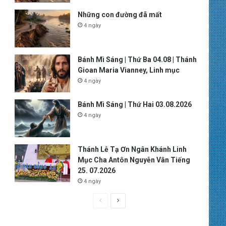
Những con đường đã mất
4 ngày
Bánh Mì Sáng | Thứ Ba 04.08 | Thánh
Gioan Maria Vianney, Linh mục
4 ngày
Bánh Mì Sáng | Thứ Hai 03.08.2026
4 ngày
Thánh Lễ Tạ Ơn Ngân Khánh Linh
Mục Cha Antôn Nguyễn Vân Tiếng
25. 07.2026
4 ngày
P
N
r
e