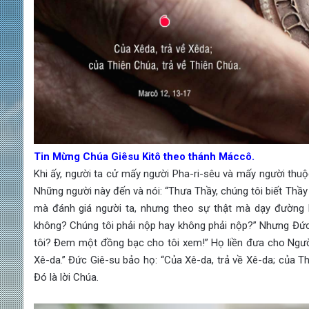
Tin Mừng Chúa Giêsu Kitô theo thánh Máccô.
Khi ấy, người ta cử mấy người Pha-ri-sêu và mấy người thu
Những người này đến và nói: “Thưa Thầy, chúng tôi biết Thầy 
mà đánh giá người ta, nhưng theo sự thật mà dạy đường 
không? Chúng tôi phải nộp hay không phải nộp?” Nhưng Đức Gi
tôi? Đem một đồng bạc cho tôi xem!” Họ liền đưa cho Người.
Xê-da.” Đức Giê-su bảo họ: “Của Xê-da, trả về Xê-da; của Th
Đó là lời Chúa.