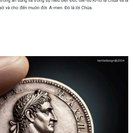
ong ân sủng và trong sự hiểu biết Đức Giê-su Ki-tô là Chúa và là
giờ và cho đến muôn đời. A-men. Đó là lời Chúa
.