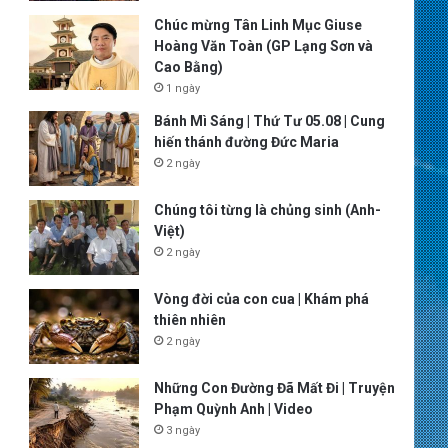
Chúc mừng Tân Linh Mục Giuse
Hoàng Văn Toàn (GP Lạng Sơn và
Cao Bằng)
1 ngày
Bánh Mì Sáng | Thứ Tư 05.08 | Cung
hiến thánh đường Đức Maria
2 ngày
Chúng tôi từng là chủng sinh (Anh-
Việt)
2 ngày
Vòng đời của con cua | Khám phá
thiên nhiên
2 ngày
Những Con Đường Đã Mất Đi | Truyện
Phạm Quỳnh Anh | Video
3 ngày