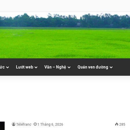
 Mục. Phần VII: ĐỜI LINH MỤC. Cả Nổ
tức
Lướt web
Văn – Nghệ
Quán ven đường
Téléfranc
1 Tháng 6, 2026
285