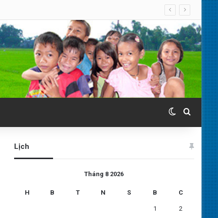
Switch skin
Search 
Lịch
Tháng 8 2026
H
B
T
N
S
B
C
1
2