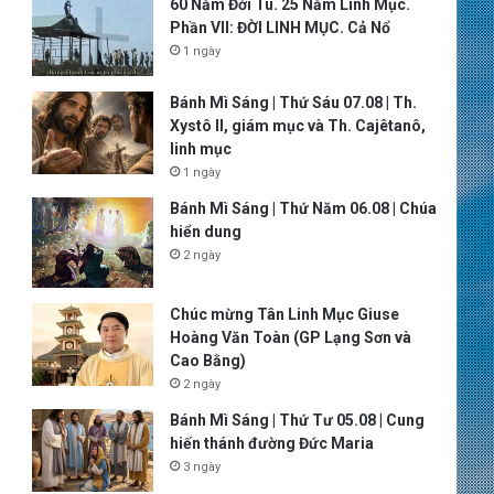
60 Năm Đời Tu. 25 Năm Linh Mục.
Phần VII: ĐỜI LINH MỤC. Cả Nổ
1 ngày
Bánh Mì Sáng | Thứ Sáu 07.08 | Th.
Xystô II, giám mục và Th. Cajêtanô,
linh mục
1 ngày
Bánh Mì Sáng | Thứ Năm 06.08 | Chúa
hiển dung
2 ngày
Chúc mừng Tân Linh Mục Giuse
Hoàng Văn Toàn (GP Lạng Sơn và
Cao Bằng)
2 ngày
Bánh Mì Sáng | Thứ Tư 05.08 | Cung
hiến thánh đường Đức Maria
3 ngày