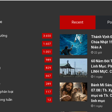
c
Recent
Po
đường
3.650
Thánh Vịnh Đ
Chúa Nhật 1
1.607
Niên A
1.051
22 giờ
989
60 Năm Đời 
Linh Mục. Ph
g
829
LINH MỤC. C
667
1 ngày
ệ
289
Bánh Mì Sáng
07.08 | Th. X
phân loại
117
mục và Th. C
ong tuần
12
linh mục
1 ngày