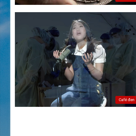
Café đen