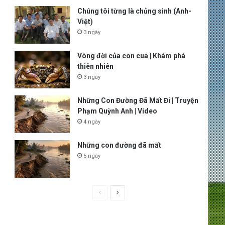
Chúng tôi từng là chủng sinh (Anh-
Việt)
3 ngày
Vòng đời của con cua | Khám phá
thiên nhiên
3 ngày
Những Con Đường Đã Mất Đi | Truyện
Phạm Quỳnh Anh | Video
4 ngày
Những con đường đã mất
5 ngày
P
N
r
e
e
x