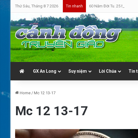
Thứ Sáu, Tháng 8 7 2026
60 Năm Đời Tu. 25 Năm Linh
Tin nhanh
GX An Long
Suy niệm
Lời Chúa
Tin 
Home
/
Mc 12 13-17
Mc 12 13-17