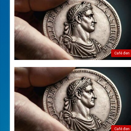
Café đen
Café đen