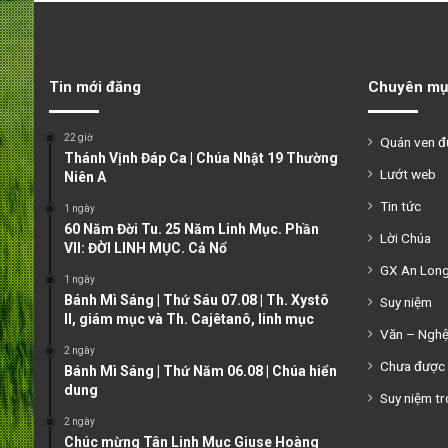
Tin mới đăng
Chuyên mụ
22 giờ
Quán ven 
Thánh Vịnh Đáp Ca | Chúa Nhật 19 Thường
Lướt web
Niên A
Tin tức
1 ngày
60 Năm Đời Tu. 25 Năm Linh Mục. Phần
Lời Chúa
VII: ĐỜI LINH MỤC. Cả Nổ
GX An Lon
1 ngày
Bánh Mì Sáng | Thứ Sáu 07.08 | Th. Xystô
Suy niệm
II, giám mục và Th. Cajêtanô, linh mục
Văn – Ngh
2 ngày
Chưa được 
Bánh Mì Sáng | Thứ Năm 06.08 | Chúa hiển
dung
Suy niệm tr
2 ngày
Chúc mừng Tân Linh Mục Giuse Hoàng