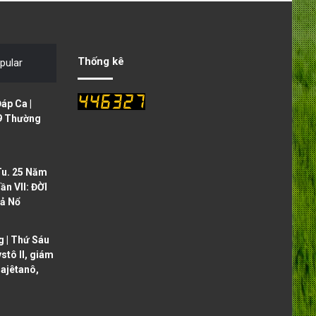
v
t
i
p
o
a
Thống kê
pular
u
g
s
e
áp Ca |
p
9 Thường
a
g
Tu. 25 Năm
e
ần VII: ĐỜI
ả Nổ
 | Thứ Sáu
ystô II, giám
ajêtanô,