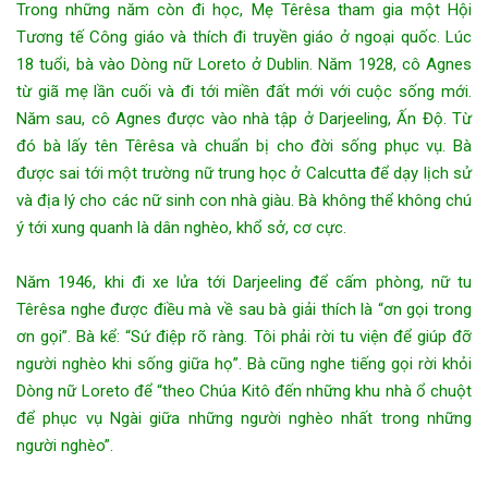
Trong những năm còn đi học, Mẹ Têrêsa tham gia một Hội
Tương tế Công giáo và thích đi truyền giáo ở ngoại quốc. Lúc
18 tuổi, bà vào Dòng nữ Loreto ở Dublin. Năm 1928, cô Agnes
từ giã mẹ lần cuối và đi tới miền đất mới với cuộc sống mới.
Năm sau, cô Agnes được vào nhà tập ở Darjeeling, Ấn Độ. Từ
đó bà lấy tên Têrêsa và chuẩn bị cho đời sống phục vụ. Bà
được sai tới một trường nữ trung học ở Calcutta để dạy lịch sử
và địa lý cho các nữ sinh con nhà giàu. Bà không thể không chú
ý tới xung quanh là dân nghèo, khổ sở, cơ cực.
Năm 1946, khi đi xe lửa tới Darjeeling để cấm phòng, nữ tu
Têrêsa nghe được điều mà về sau bà giải thích là “ơn gọi trong
ơn gọi”. Bà kể: “Sứ điệp rõ ràng. Tôi phải rời tu viện để giúp đỡ
người nghèo khi sống giữa họ”. Bà cũng nghe tiếng gọi rời khỏi
Dòng nữ Loreto để “theo Chúa Kitô đến những khu nhà ổ chuột
để phục vụ Ngài giữa những người nghèo nhất trong những
người nghèo”.