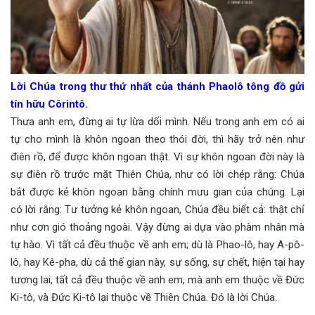
Lời Chúa trong thư thứ nhất của thánh Phaolô tông đồ gửi
tín hữu Côrintô.
Thưa anh em, đừng ai tự lừa dối mình. Nếu trong anh em có ai
tự cho mình là khôn ngoan theo thói đời, thì hãy trở nên như
điên rồ, để được khôn ngoan thật. Vì sự khôn ngoan đời này là
sự điên rồ trước mặt Thiên Chúa, như có lời chép rằng: Chúa
bắt được kẻ khôn ngoan bằng chính mưu gian của chúng. Lại
có lời rằng: Tư tưởng kẻ khôn ngoan, Chúa đều biết cả: thật chỉ
như cơn gió thoảng ngoài. Vậy đừng ai dựa vào phàm nhân mà
tự hào. Vì tất cả đều thuộc về anh em; dù là Phao-lô, hay A-pô-
lô, hay Kê-pha, dù cả thế gian này, sự sống, sự chết, hiện tại hay
tương lai, tất cả đều thuộc về anh em, mà anh em thuộc về Đức
Ki-tô, và Đức Ki-tô lại thuộc về Thiên Chúa. Đó là lời Chúa.