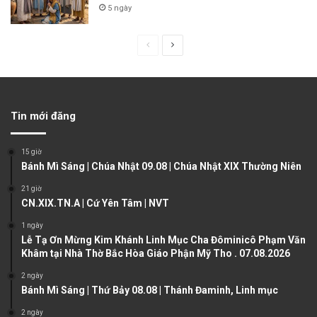
5 ngày
P
N
r
e
e
x
v
t
Tin mới đăng
i
p
o
a
15 giờ
u
g
Bánh Mì Sáng | Chúa Nhật 09.08 | Chúa Nhật XIX Thường Niên
s
e
21 giờ
CN.XIX.TN.A | Cứ Yên Tâm | NVT
p
a
1 ngày
Lễ Tạ Ơn Mừng Kim Khánh Linh Mục Cha Đôminicô Phạm Văn
g
Khâm tại Nhà Thờ Bắc Hòa Giáo Phận Mỹ Tho . 07.08.2026
e
2 ngày
Bánh Mì Sáng | Thứ Bảy 08.08 | Thánh Đaminh, Linh mục
2 ngày