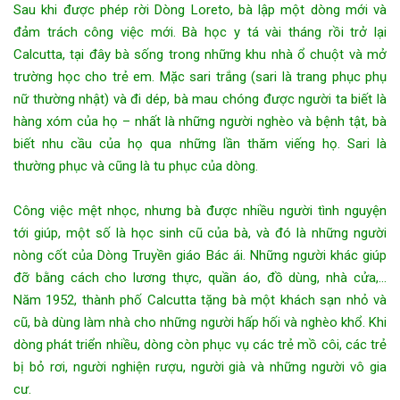
Sau khi được phép rời Dòng Loreto, bà lập một dòng mới và
đảm trách công việc mới. Bà học y tá vài tháng rồi trở lại
Calcutta, tại đây bà sống trong những khu nhà ổ chuột và mở
trường học cho trẻ em. Mặc sari trắng (sari là trang phục phụ
nữ thường nhật) và đi dép, bà mau chóng được người ta biết là
hàng xóm của họ – nhất là những người nghèo và bệnh tật, bà
biết nhu cầu của họ qua những lần thăm viếng họ. Sari là
thường phục và cũng là tu phục của dòng.
Công việc mệt nhọc, nhưng bà được nhiều người tình nguyện
tới giúp, một số là học sinh cũ của bà, và đó là những người
nòng cốt của Dòng Truyền giáo Bác ái. Những người khác giúp
đỡ bằng cách cho lương thực, quần áo, đồ dùng, nhà cửa,…
Năm 1952, thành phố Calcutta tặng bà một khách sạn nhỏ và
cũ, bà dùng làm nhà cho những người hấp hối và nghèo khổ. Khi
dòng phát triển nhiều, dòng còn phục vụ các trẻ mồ côi, các trẻ
bị bỏ rơi, người nghiện rượu, người già và những người vô gia
cư.