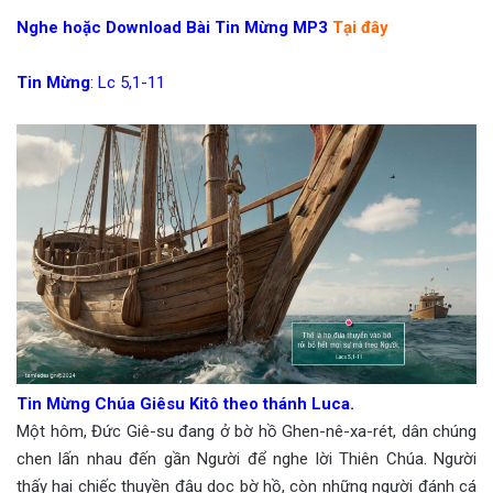
Nghe hoặc Download Bài Tin Mừng MP3
Tại đây
Tin Mừng
: Lc 5,1-11
Tin Mừng Chúa Giêsu Kitô theo thánh Luca.
Một hôm, Đức Giê-su đang ở bờ hồ Ghen-nê-xa-rét, dân chúng
chen lấn nhau đến gần Người để nghe lời Thiên Chúa. Người
thấy hai chiếc thuyền đậu dọc bờ hồ, còn những người đánh cá