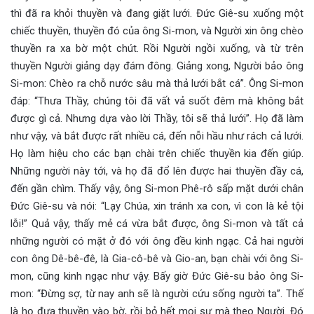
thì đã ra khỏi thuyền và đang giặt lưới. Đức Giê-su xuống một
chiếc thuyền, thuyền đó của ông Si-mon, và Người xin ông chèo
thuyền ra xa bờ một chút. Rồi Người ngồi xuống, và từ trên
thuyền Người giảng dạy đám đông. Giảng xong, Người bảo ông
Si-mon: Chèo ra chỗ nước sâu mà thả lưới bắt cá”. Ông Si-mon
đáp: “Thưa Thầy, chúng tôi đã vất vả suốt đêm mà không bắt
được gì cả. Nhưng dựa vào lời Thầy, tôi sẽ thả lưới”. Họ đã làm
như vậy, và bắt được rất nhiều cá, đến nỗi hầu như rách cả lưới.
Họ làm hiệu cho các bạn chài trên chiếc thuyền kia đến giúp.
Những người này tới, và họ đã đổ lên được hai thuyền đầy cá,
đến gần chìm. Thấy vậy, ông Si-mon Phê-rô sấp mặt dưới chân
Đức Giê-su và nói: “Lạy Chúa, xin tránh xa con, vì con là kẻ tội
lỗi!” Quả vậy, thấy mẻ cá vừa bắt được, ông Si-mon và tất cả
những người có mặt ở đó với ông đều kinh ngạc. Cả hai người
con ông Dê-bê-đê, là Gia-cô-bê và Gio-an, bạn chài với ông Si-
mon, cũng kinh ngạc như vậy. Bấy giờ Đức Giê-su bảo ông Si-
mon: “Đừng sợ, từ nay anh sẽ là người cứu sống người ta”. Thế
là họ đưa thuyền vào bờ, rồi bỏ hết mọi sự mà theo Người. Đó