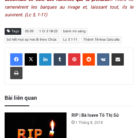
ramenèrent les barques au rivage et, laissant tout, ils le
suivirent. (Lc 5, 1-11)
Tags
05.09
1 Cr 3 18-23
bánh mì sáng
bỏ hết mọi sự mà đi theo Chúa.
Lc 5 1-11
Thánh Têrêsa Calcutta
LinkedIn
Tumblr
Pinterest
Reddit
VKontakte
Share via Email
Print
Bài liên quan
RIP | Bà Isave Tô Thị Sử
1 Tháng 8, 2018