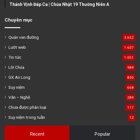
Thánh Vịnh Đáp Ca | Chúa Nhật 19 Thường Niên A
Chuyên mục
Quán ven đường
3.652
Lướt web
1.607
Tin tức
1.051
Lời Chúa
989
GX An Long
830
Suy niệm
668
Văn – Nghệ
289
Chưa được phân loại
117
Suy niệm trong tuần
12
Recent
Popular