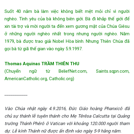
Suốt 40 năm bà làm việc không biết mệt mỏi chỉ vì người
nghèo. Tình yêu của bà không biên giới. Bà đi khắp thế giới để
xin tài trợ và mời người ta đến xem gương mặt của Chúa Giêsu
ở những người nghèo nhất trong nhưng người nghèo. Năm
1979, bà được trao giải Nobel Hòa bình. Nhưng Thiên Chúa đã
gọi bà từ giã thế gian vào ngày 5.9.1997.
Thomas Aquinas TRẦM THIÊN THU
(Chuyển ngữ từ BeliefNet.com, Saints.sqpn.com,
AmericanCatholic.org, Catholic.org)
___________
Vào Chúa nhật ngày 4.9.2016, Đức Giáo hoàng Phanxicô đã
chủ sự thánh lễ tuyên thánh cho Mẹ Têrêsa Calcutta tại Quảng
trường Thánh Phêrô ở Vatican với khoảng 120.000 người tham
dự. Lễ kính Thánh nữ được ấn định vào ngày 5-9 hằng năm.