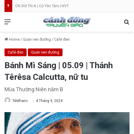
CN.XIX.TN.A | Cứ Yên Tâm | NVT
Menu
Se
Home
/
Quán ven đường
/
Café đen
Café đen
Quán ven đường
Bánh Mì Sáng | 05.09 | Thánh
Têrêsa Calcutta, nữ tu
Mùa Thường Niên năm B
Téléfranc
4 Tháng 9, 2024