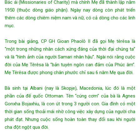
Bác ái (Missionaries of Charity) mà chính Mẹ đã thành lập năm
1950 (thuộc dòng giáo phận). Ngày nay dòng còn phát triển
thêm các dòng chiêm niệm nam và nữ, có cả dòng cho các linh
mục.
Trong bài giảng, CP GH Gioan Phaolô II đã gọi Mẹ têrêsa là
“một trong những nhân cách xứng đáng của thời đại chúng ta”
và là “hình ảnh của người Samari nhân hậu”. Ngài nói rằng cuộc
đời của Mẹ Têrêsa là “bản tuyên ngôn can đảm của Phúc âm”.
Mẹ Têrêsa được phong chân phước chỉ sau 6 năm Mẹ qua đời.
Bà sinh tại Albani (nay là Skopje), Macedonia, lúc đó là một
phần của đế quốc Ottoman. Tên “cúng cơm” của bà là Agnes
Gonxha Bojaxhiu, là con út trong 3 người con. Gia đình có một
thời gian sống thoải mái nhờ công việc xây dựng của người cha
phát đạt. Nhưng cuộc sống hoàn toàn thay đổi sau khi người
cha đột ngột qua đời.