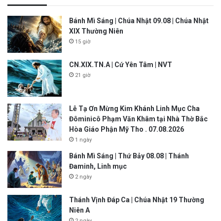
Bánh Mì Sáng | Chúa Nhật 09.08 | Chúa Nhật
XIX Thường Niên
15 giờ
CN.XIX.TN.A | Cứ Yên Tâm | NVT
21 giờ
Lễ Tạ Ơn Mừng Kim Khánh Linh Mục Cha
Đôminicô Phạm Văn Khâm tại Nhà Thờ Bắc
Hòa Giáo Phận Mỹ Tho . 07.08.2026
1 ngày
Bánh Mì Sáng | Thứ Bảy 08.08 | Thánh
Đaminh, Linh mục
2 ngày
Thánh Vịnh Đáp Ca | Chúa Nhật 19 Thường
Niên A
2 ngày