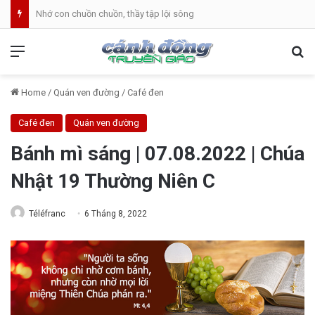
Nhớ con chuồn chuồn, thầy tập lội sông
Menu
Se
Home
/
Quán ven đường
/
Café đen
Café đen
Quán ven đường
Bánh mì sáng | 07.08.2022 | Chúa
Nhật 19 Thường Niên C
Téléfranc
6 Tháng 8, 2022