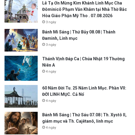
Lễ Tạ Ơn Mừng Kim Khánh Linh Mục Cha
Đôminicô Phạm Văn Khâm tại Nhà Thờ Bắc
Hòa Giáo Phận Mỹ Tho . 07.08.2026
3 ngày
Bánh Mì Sáng | Thứ Bảy 08.08 | Thánh
Đaminh, Linh mục
3 ngày
Thánh Vịnh Đáp Ca | Chúa Nhật 19 Thường
Niên A
4 ngày
60 Năm Đời Tu. 25 Năm Linh Mục. Phần VII:
ĐỜI LINH MỤC. Cả Nổ
4 ngày
Bánh Mì Sáng | Thứ Sáu 07.08 | Th. Xystô II,
giám mục và Th. Cajêtanô, linh mục
4 ngày