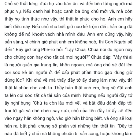
Chủ sẽ thắt lưng, đưa họ vào bàn ăn, và đến bên từng người mà
phục vụ. Nếu canh hai hoặc canh ba ông chủ mới về, mà còn
thấy họ tỉnh thức như vậy, thì thật là phúc cho họ. Anh em hãy
biết điều này: Nếu chủ nhà biết giờ nào kẻ trộm đến, hẳn ông đã
không để nó khoét vách nhà mình đâu. Anh em cũng vậy, hãy
sẵn sàng, vì chính giờ phút anh em không ngờ, thì Con Người sẽ
đến.” Bấy giờ ông Phê-rô hỏi: “Lạy Chúa, Chúa nói dụ ngôn này
cho chúng con hay cho tất cả mọi người?” Chúa đáp: “Vậy thì ai
là người quản gia trung tín, khôn ngoan, mà ông chủ sẽ đặt lên
coi sóc kẻ ăn người ở, để cấp phát phần thóc gạo đúng giờ
đúng lúc? Khi chủ về mà thấy đầy tớ ấy đang làm như vậy, thì
thật là phúc cho anh ta. Thầy bảo thật anh em, ông sẽ đặt anh
ta lên coi sóc tất cả tài sản của mình. Nhưng nếu người đầy tớ
ấy nghĩ bụng: ‘Chủ ta còn lâu mới về’, và bắt đầu đánh đập tôi
trai tớ gái và chè chén say sưa, chủ của tên đầy tớ ấy sẽ đến
vào ngày hắn không ngờ, vào giờ hắn không biết, và ông sẽ loại
hắn ra, bắt phải chung số phận với những tên thất tín. “Đầy tớ
nào đã biết ý chủ mà không chuẩn bị sẵn sàng, hoặc không làm