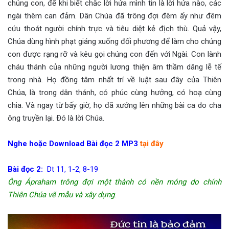
chúng con, để khi biết chắc lời hứa mình tin là lời hứa nào, các
ngài thêm can đảm. Dân Chúa đã trông đợi đêm ấy như đêm
cứu thoát người chính trực và tiêu diệt kẻ địch thù. Quả vậy,
Chúa dùng hình phạt giáng xuống đối phương để làm cho chúng
con được rạng rỡ và kêu gọi chúng con đến với Ngài. Con lành
cháu thánh của những người lương thiện âm thầm dâng lễ tế
trong nhà. Họ đồng tâm nhất trí về luật sau đây của Thiên
Chúa, là trong dân thánh, có phúc cùng hưởng, có hoạ cùng
chia. Và ngay từ bấy giờ, họ đã xướng lên những bài ca do cha
ông truyền lại. Ðó là lời Chúa.
Nghe hoặc Download Bài đọc 2 MP3
tại đây
Bài đọc 2:
Dt 11, 1-2, 8-19
Ông Ápraham trông đợi một thành có nền móng do chính
Thiên Chúa vẽ mẫu và xây dựng
.