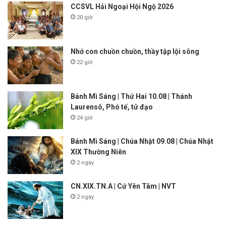
CCSVL Hải Ngoại Hội Ngộ 2026
20 giờ
Nhớ con chuồn chuồn, thầy tập lội sông
22 giờ
Bánh Mì Sáng | Thứ Hai 10.08 | Thánh
Laurensô, Phó tế, tử đạo
24 giờ
Bánh Mì Sáng | Chúa Nhật 09.08 | Chúa Nhật
XIX Thường Niên
2 ngày
CN.XIX.TN.A | Cứ Yên Tâm | NVT
2 ngày