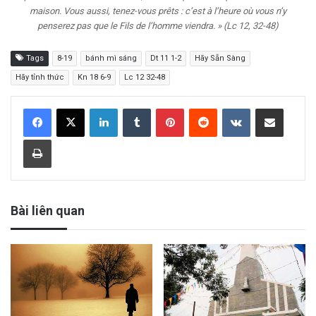
maison. Vous aussi, tenez-vous prêts : c’est à l’heure où vous n’y
penserez pas que le Fils de l’homme viendra. » (Lc 12, 32-48)
Tags
8-19
bánh mì sáng
Dt 11 1-2
Hãy Sẵn Sàng
Hãy tỉnh thức
Kn 18 6-9
Lc 12 32-48
LinkedIn
Tumblr
Pinterest
Reddit
VKontakte
Share via Email
Print
Bài liên quan