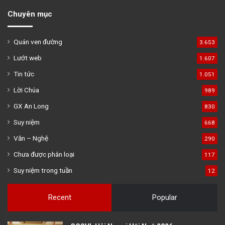
Chuyên mục
Quán ven đường
3.653
Lướt web
1.607
Tin tức
1.051
Lời Chúa
989
GX An Long
830
Suy niệm
668
Văn – Nghệ
290
Chưa được phân loại
117
Suy niệm trong tuần
12
Recent
Popular