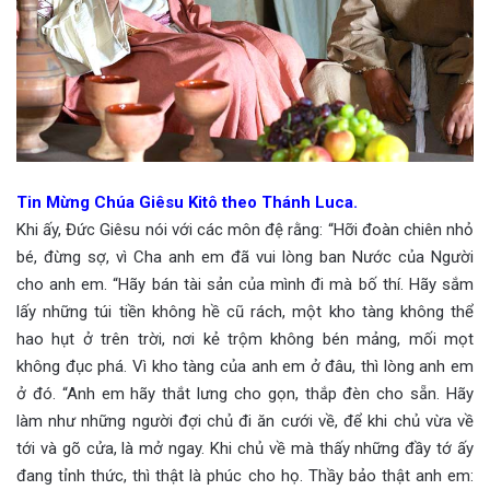
Tin Mừng Chúa Giêsu Kitô theo Thánh Luca.
Khi ấy, Đức Giêsu nói với các môn đệ rằng: “Hỡi đoàn chiên nhỏ
bé, đừng sợ, vì Cha anh em đã vui lòng ban Nước của Người
cho anh em. “Hãy bán tài sản của mình đi mà bố thí. Hãy sắm
lấy những túi tiền không hề cũ rách, một kho tàng không thể
hao hụt ở trên trời, nơi kẻ trộm không bén mảng, mối mọt
không đục phá. Vì kho tàng của anh em ở đâu, thì lòng anh em
ở đó. “Anh em hãy thắt lưng cho gọn, thắp đèn cho sẵn. Hãy
làm như những người đợi chủ đi ăn cưới về, để khi chủ vừa về
tới và gõ cửa, là mở ngay. Khi chủ về mà thấy những đầy tớ ấy
đang tỉnh thức, thì thật là phúc cho họ. Thầy bảo thật anh em: