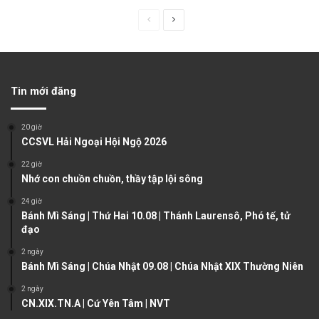
P
N
r
e
e
x
v
t
Tin mới đăng
i
p
o
a
20 giờ
u
g
CCSVL Hải Ngoại Hội Ngộ 2026
s
e
22 giờ
Nhớ con chuồn chuồn, thầy tập lội sông
p
a
24 giờ
Bánh Mì Sáng | Thứ Hai 10.08 | Thánh Laurensô, Phó tế, tử
g
đạo
e
2 ngày
Bánh Mì Sáng | Chúa Nhật 09.08 | Chúa Nhật XIX Thường Niên
2 ngày
CN.XIX.TN.A | Cứ Yên Tâm | NVT