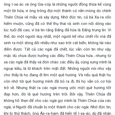
ông I-xa-ác và ông Gia-cóp là những người đồng thừa kế cùng
một lời hứa, vì ông trông đợi một thành có nền móng do chính
Thiên Chúa vẽ mẫu và xây dựng. Nhờ đức tin, cả bà Xa-ra vốn
hiếm muộn, cũng đã có thể thụ thai và sinh con nối dòng vào
lúc tuổi đã cao, vì bà tin rằng Đấng đã hứa là Đấng trung tín. Vì
thế, do một người duy nhất, một người kể như chết rồi mà đã
sinh ra một dòng dõi nhiều như sao trời cát biển, không tài nào
đếm được. Tất cả các ngài đã chết, lúc vẫn còn tin như vậy,
mặc dù chưa được hưởng các điều Thiên Chúa hứa ; nhưng từ
xa các ngài đã thấy và đón chào các điều ấy, cùng xưng mình là
ngoại kiều, là lữ khách trên mặt đất. Những người nói như vậy
cho thấy là họ đang đi tìm một quê hương. Và nếu quả thật họ
còn nhớ tới quê hương mình đã bỏ ra đi, thì họ vẫn có cơ hội
trở về. Nhưng thật ra các ngài mong ước một quê hương tốt
đẹp hơn, đó là quê hương trên trời. Bởi vậy, Thiên Chúa đã
không hổ thẹn để cho các ngài gọi mình là Thiên Chúa của các
ngài, vì Người đã chuẩn bị một thành cho các ngài. Nhờ đức tin,
khi bị thử thách, ông Áp-ra-ham đã hiến tế I-xa-ác; dù đã nhận