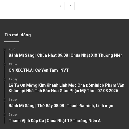
P
N
r
e
e
x
v
t
Tin mới đăng
i
p
o
a
7 giờ
u
g
Bánh Mì Sáng | Chúa Nhật 09.08 | Chúa Nhật XIX Thường Niên
s
e
13 giờ
CN.XIX.TN.A | Cứ Yên Tâm | NVT
p
a
1 ngày
Lễ Tạ Ơn Mừng Kim Khánh Linh Mục Cha Đôminicô Phạm Văn
g
Khâm tại Nhà Thờ Bắc Hòa Giáo Phận Mỹ Tho . 07.08.2026
e
1 ngày
Bánh Mì Sáng | Thứ Bảy 08.08 | Thánh Đaminh, Linh mục
2 ngày
Thánh Vịnh Đáp Ca | Chúa Nhật 19 Thường Niên A