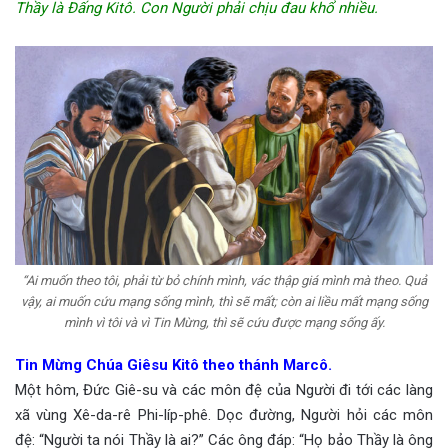
Thầy là Đấng Kitô.
Con Người phải chịu đau khổ nhiều.
“Ai muốn theo tôi, phải từ bỏ chính mình, vác thập giá mình mà theo. Quả
vậy, ai muốn cứu mạng sống mình, thì sẽ mất; còn ai liều mất mạng sống
mình vì tôi và vì Tin Mừng, thì sẽ cứu được mạng sống ấy.
Tin Mừng Chúa Giêsu Kitô theo thánh Marcô.
Một hôm, Đức Giê-su và các môn đệ của Người đi tới các làng
xã vùng Xê-da-rê Phi-líp-phê. Dọc đường, Người hỏi các môn
đệ: “Người ta nói Thầy là ai?” Các ông đáp: “Họ bảo Thầy là ông