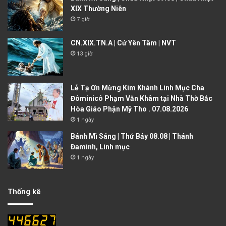
XIX Thường Niên
7 giờ
CN.XIX.TN.A | Cứ Yên Tâm | NVT
13 giờ
Lễ Tạ Ơn Mừng Kim Khánh Linh Mục Cha
Đôminicô Phạm Văn Khâm tại Nhà Thờ Bắc
Hòa Giáo Phận Mỹ Tho . 07.08.2026
1 ngày
Bánh Mì Sáng | Thứ Bảy 08.08 | Thánh
Đaminh, Linh mục
1 ngày
Thống kê