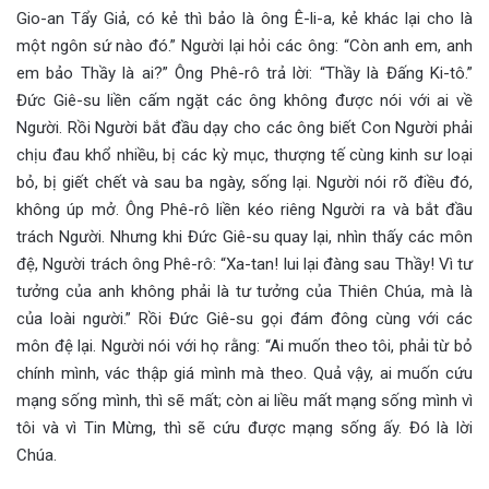
Gio-an Tẩy Giả, có kẻ thì bảo là ông Ê-li-a, kẻ khác lại cho là
một ngôn sứ nào đó.” Người lại hỏi các ông: “Còn anh em, anh
em bảo Thầy là ai?” Ông Phê-rô trả lời: “Thầy là Đấng Ki-tô.”
Đức Giê-su liền cấm ngặt các ông không được nói với ai về
Người. Rồi Người bắt đầu dạy cho các ông biết Con Người phải
chịu đau khổ nhiều, bị các kỳ mục, thượng tế cùng kinh sư loại
bỏ, bị giết chết và sau ba ngày, sống lại. Người nói rõ điều đó,
không úp mở. Ông Phê-rô liền kéo riêng Người ra và bắt đầu
trách Người. Nhưng khi Đức Giê-su quay lại, nhìn thấy các môn
đệ, Người trách ông Phê-rô: “Xa-tan! lui lại đàng sau Thầy! Vì tư
tưởng của anh không phải là tư tưởng của Thiên Chúa, mà là
của loài người.” Rồi Đức Giê-su gọi đám đông cùng với các
môn đệ lại. Người nói với họ rằng: “Ai muốn theo tôi, phải từ bỏ
chính mình, vác thập giá mình mà theo. Quả vậy, ai muốn cứu
mạng sống mình, thì sẽ mất; còn ai liều mất mạng sống mình vì
tôi và vì Tin Mừng, thì sẽ cứu được mạng sống ấy. Đó là lời
Chúa.