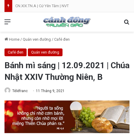
CN.XIX.TN.A | Cứ Yên Tâm | NVT
Menu
Se
Home
/
Quán ven đường
/
Café đen
Café đen
Quán ven đường
Bánh mì sáng | 12.09.2021 | Chúa
Nhật XXIV Thường Niên, B
Téléfranc
11 Tháng 9, 2021