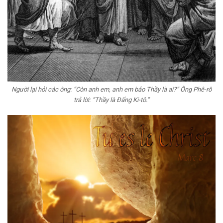
Người lại hỏi các ông: “Còn anh em, anh em bảo Thầy là ai?” Ông Phê-rô
trả lời: “Thầy là Đấng Ki-tô.”