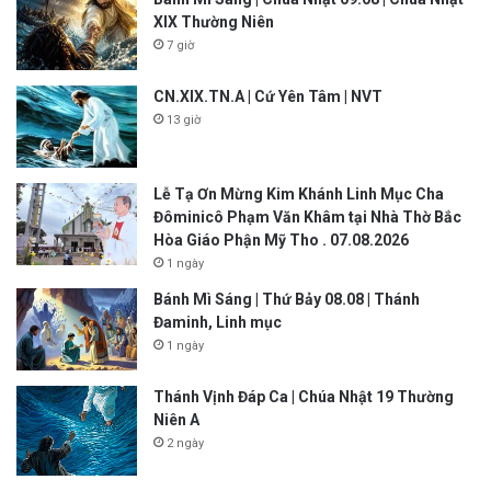
XIX Thường Niên
7 giờ
CN.XIX.TN.A | Cứ Yên Tâm | NVT
13 giờ
Lễ Tạ Ơn Mừng Kim Khánh Linh Mục Cha
Đôminicô Phạm Văn Khâm tại Nhà Thờ Bắc
Hòa Giáo Phận Mỹ Tho . 07.08.2026
1 ngày
Bánh Mì Sáng | Thứ Bảy 08.08 | Thánh
Đaminh, Linh mục
1 ngày
Thánh Vịnh Đáp Ca | Chúa Nhật 19 Thường
Niên A
2 ngày