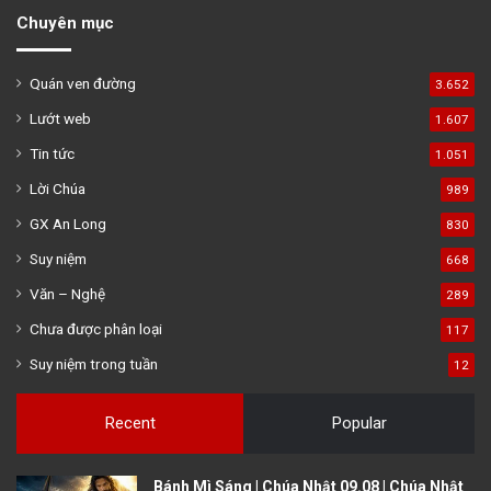
Chuyên mục
Quán ven đường
3.652
Lướt web
1.607
Tin tức
1.051
Lời Chúa
989
GX An Long
830
Suy niệm
668
Văn – Nghệ
289
Chưa được phân loại
117
Suy niệm trong tuần
12
Recent
Popular
Bánh Mì Sáng | Chúa Nhật 09.08 | Chúa Nhật