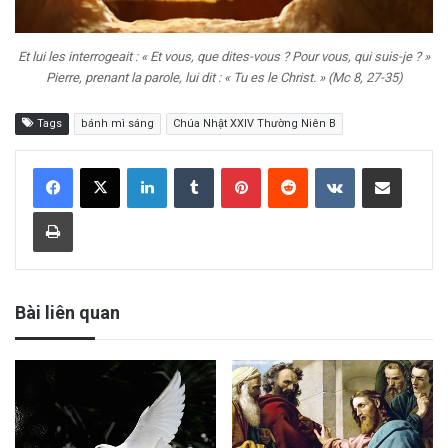
Et lui les interrogeait : « Et vous, que dites-vous ? Pour vous, qui suis-je ? »
Pierre, prenant la parole, lui dit : « Tu es le Christ. » (Mc 8, 27-35)
Tags
bánh mì sáng
Chúa Nhật XXIV Thường Niên B
LinkedIn
Tumblr
Pinterest
Reddit
VKontakte
Share via Email
Print
Bài liên quan