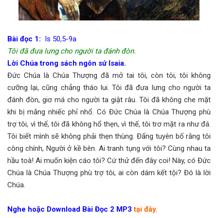
Bài đọc 1:
Is 50,5-9a
Tôi đã đưa lưng cho người ta đánh đòn.
Lời Chúa trong sách ngôn sứ Isaia.
Đức Chúa là Chúa Thượng đã mở tai tôi, còn tôi, tôi không
cưỡng lại, cũng chẳng tháo lui. Tôi đã đưa lưng cho người ta
đánh đòn, giơ má cho người ta giật râu. Tôi đã không che mặt
khi bị mắng nhiếc phỉ nhổ. Có Đức Chúa là Chúa Thượng phù
trợ tôi, vì thế, tôi đã không hổ thẹn, vì thế, tôi trơ mặt ra như đá.
Tôi biết mình sẽ không phải thẹn thùng. Đấng tuyên bố rằng tôi
công chính, Người ở kề bên. Ai tranh tụng với tôi? Cùng nhau ta
hầu toà! Ai muốn kiện cáo tôi? Cứ thử đến đây coi! Này, có Đức
Chúa là Chúa Thượng phù trợ tôi, ai còn dám kết tội? Đó là lời
Chúa.
Nghe hoặc Download Bài Đọc 2 MP3
tại đây.