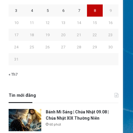
3
4
5
6
7
8
9
10
11
12
13
14
15
16
17
18
19
20
21
22
23
24
25
26
27
28
29
30
31
« Th7
Tin mới đăng
Bánh Mì Sáng | Chúa Nhật 09.08 |
Chúa Nhật XIX Thường Niên
60 phút