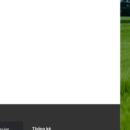
Thống kê
pular