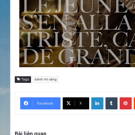
Tags
bánh mì sáng
LinkedIn
Tumblr
Pinterest
Facebook
X
Bài liên quan