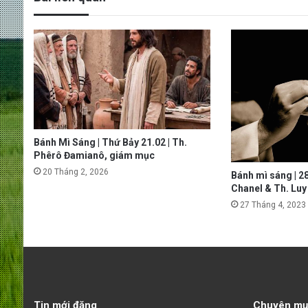
Bánh Mì Sáng | Thứ Bảy 21.02 | Th.
Phêrô Đamianô, giám mục
20 Tháng 2, 2026
Bánh mì sáng | 2
Chanel & Th. Luy
27 Tháng 4, 2023
Tin mới đăng
Chuyên mụ