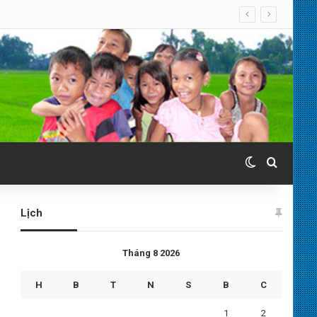
Switch skin
Search 
Lịch
Tháng 8 2026
H
B
T
N
S
B
C
1
2