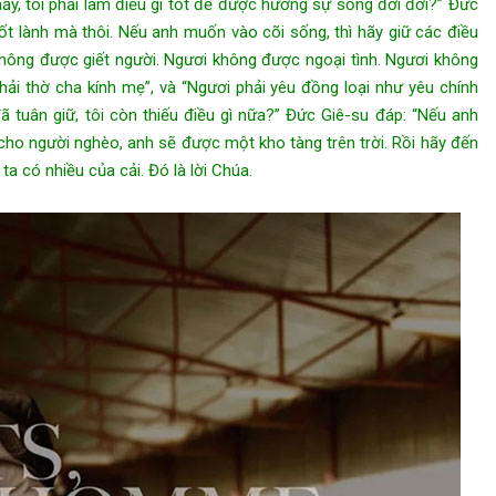
y, tôi phải làm điều gì tốt để được hưởng sự sống đời đời?” Đức
ốt lành mà thôi. Nếu anh muốn vào cõi sống, thì hãy giữ các điều
 không được giết người. Ngươi không được ngoại tình. Ngươi không
i thờ cha kính mẹ”, và “Ngươi phải yêu đồng loại như yêu chính
đã tuân giữ, tôi còn thiếu điều gì nữa?” Đức Giê-su đáp: “Nếu anh
cho người nghèo, anh sẽ được một kho tàng trên trời. Rồi hãy đến
 ta có nhiều của cải. Đó là lời Chúa.