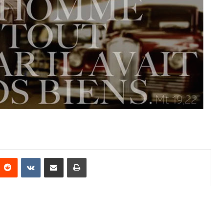
Reddit
VKontakte
Share via Email
Print