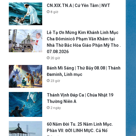
CN.XIX.TN.A | Cứ Yên Tâm | NVT
8 giờ
Lễ Tạ Ơn Mừng Kim Khánh Linh Mục
Cha Đôminicô Phạm Văn Khâm tại
Nhà Thờ Bắc Hòa Giáo Phận Mỹ Tho .
07.08.2026
20 giờ
Bánh Mì Sáng | Thứ Bảy 08.08 | Thánh
Đaminh, Linh mục
23 giờ
Thánh Vịnh Đáp Ca | Chúa Nhật 19
Thường Niên A
2 ngày
60 Năm Đời Tu. 25 Năm Linh Mục.
Phần VII: ĐỜI LINH MỤC. Cả Nổ