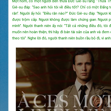
Một hôm, có một người đến thưa Đức Giê-su rằng: “Thưa Thầ
Giê-su đáp: “Sao anh hỏi tôi về điều tốt? Chỉ có một Đấng t
răn”. Người ấy hỏi: “Điều răn nào?” Đức Giê-su đáp: “Ngươi
được trộm cắp. Ngươi không được làm chứng gian. Ngươi phả
mình”. Người thanh niên ấy nói: “Tất cả những điều đó, tôi 
muốn nên hoàn thiện, thì hãy đi bán tài sản của anh và đem 
theo tôi”. Nghe lời đó, người thanh niên buồn rầu bỏ đi, vì anh