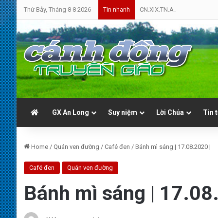
Thứ Bảy, Tháng 8 8 2026
CN.XIX.TN.A | Cứ Yên Tâm | 
Tin nhanh
GX An Long
Suy niệm
Lời Chúa
Tin 
Home
/
Quán ven đường
/
Café đen
/
Bánh mì sáng | 17.08.2020 |
Café đen
Quán ven đường
Bánh mì sáng | 17.08