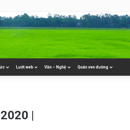
NVT
tức
Lướt web
Văn – Nghệ
Quán ven đường
.2020 |