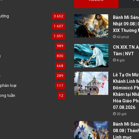
đường
3.652
Bánh Mì Sáng
Nhật 09.08 |
1.607
XIX Thường 
1.051
60 phút
989
CN.XIX.TN.A 
Tâm | NVT
g
830
8 giờ
668
Lễ Tạ Ơn Mừ
ệ
289
Khánh Linh 
phân loại
117
Đôminicô P
Khâm tại Nh
ong tuần
12
Hòa Giáo Ph
07.08.2026
20 giờ
Bánh Mì Sáng
08.08 | Thán
Linh mục