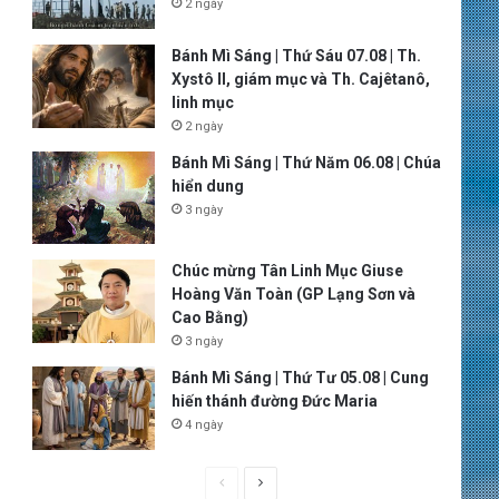
2 ngày
Bánh Mì Sáng | Thứ Sáu 07.08 | Th.
Xystô II, giám mục và Th. Cajêtanô,
linh mục
2 ngày
Bánh Mì Sáng | Thứ Năm 06.08 | Chúa
hiển dung
3 ngày
Chúc mừng Tân Linh Mục Giuse
Hoàng Văn Toàn (GP Lạng Sơn và
Cao Bằng)
3 ngày
Bánh Mì Sáng | Thứ Tư 05.08 | Cung
hiến thánh đường Đức Maria
4 ngày
P
N