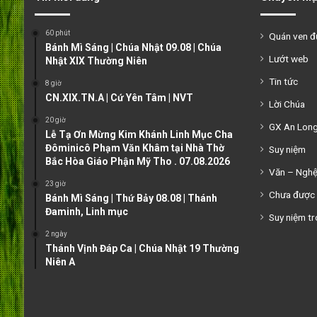
60 phút
Quán ven 
Bánh Mì Sáng | Chúa Nhật 09.08 | Chúa
Lướt web
Nhật XIX Thường Niên
Tin tức
8 giờ
CN.XIX.TN.A | Cứ Yên Tâm | NVT
Lời Chúa
20 giờ
GX An Lon
Lễ Tạ Ơn Mừng Kim Khánh Linh Mục Cha
Đôminicô Phạm Văn Khâm tại Nhà Thờ
Suy niệm
Bắc Hòa Giáo Phận Mỹ Tho . 07.08.2026
Văn – Ngh
23 giờ
Chưa được 
Bánh Mì Sáng | Thứ Bảy 08.08 | Thánh
Đaminh, Linh mục
Suy niệm tr
2 ngày
Thánh Vịnh Đáp Ca | Chúa Nhật 19 Thường
Niên A