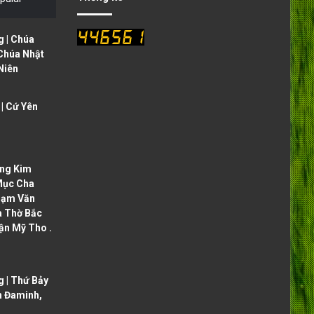
 | Chúa
 Chúa Nhật
Niên
| Cứ Yên
ng Kim
Mục Cha
hạm Văn
à Thờ Bắc
ận Mỹ Tho .
 | Thứ Bảy
h Đaminh,