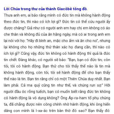
Lời Chúa trong thư của thánh Giacôbê tông đồ.
Thưa anh em, ai bảo rằng mình có đức tin mà không hành động
theo đức tin, thì nào có ích lợi gì? Đức tin có thể cứu người ấy
được chăng? Giả như có người anh em hay chị em không có áo
che thân và không đủ của ăn hằng ngày, mà có ai trong anh em
lại nói với họ: “Hãy đi bình an, mặc cho ấm và ăn cho no”, nhưng
lại không cho họ những thứ thân xác họ đang cần, thì nào có
ích lợi gì? Cũng vậy, đức tin không có hành động thì quả là đức
tin chết. Đàng khác, có người sẽ bảo: “Bạn, bạn có đức tin; còn
tôi, tôi có hành động. Bạn thử cho tôi thấy thế nào là tin mà
không hành động, còn tôi, tôi sẽ hành động để cho bạn thấy
thế nào là tin. Bạn tin rằng chỉ có một Thiên Chúa duy nhất. Bạn
làm phải. Cả ma quỷ cũng tin như thế, và chúng run sợ.” Hỡi
người đầu óc rỗng tuếch, bạn có muốn biết rằng đức tin không
có hành động là vô dụng không? Ông Áp-ra-ham tổ phụ chúng
ta, đã chẳng được nên công chính nhờ hành động, khi ông hiến
dâng con mình là I-xa-ác trên bàn thờ đó sao? Bạn thấy đó: