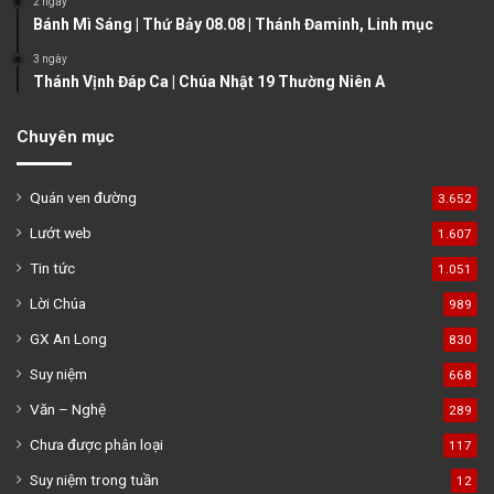
2 ngày
Bánh Mì Sáng | Thứ Bảy 08.08 | Thánh Đaminh, Linh mục
3 ngày
Thánh Vịnh Đáp Ca | Chúa Nhật 19 Thường Niên A
Chuyên mục
Quán ven đường
3.652
Lướt web
1.607
Tin tức
1.051
Lời Chúa
989
GX An Long
830
Suy niệm
668
Văn – Nghệ
289
Chưa được phân loại
117
Suy niệm trong tuần
12