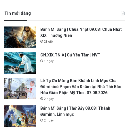
Tin mới đăng
Bánh Mì Sáng | Chúa Nhật 09.08 | Chúa Nhật
XIX Thường Niên
21 giờ
CN.XIX.TN.A | Cứ Yên Tâm | NVT
1 ngày
Lễ Tạ Ơn Mừng Kim Khánh Linh Mục Cha
Đôminicô Phạm Văn Khâm tại Nhà Thờ Bắc
Hòa Giáo Phận Mỹ Tho . 07.08.2026
2 ngày
Bánh Mì Sáng | Thứ Bảy 08.08 | Thánh
Đaminh, Linh mục
2 ngày