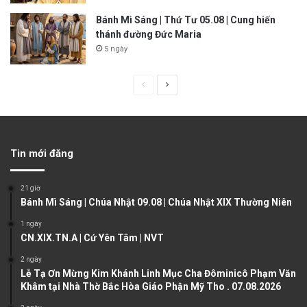
Bánh Mì Sáng | Thứ Tư 05.08 | Cung hiến
thánh đường Đức Maria
5 ngày
P
N
r
e
e
x
v
t
Tin mới đăng
i
p
o
a
21 giờ
u
g
Bánh Mì Sáng | Chúa Nhật 09.08 | Chúa Nhật XIX Thường Niên
s
e
1 ngày
CN.XIX.TN.A | Cứ Yên Tâm | NVT
p
a
2 ngày
Lễ Tạ Ơn Mừng Kim Khánh Linh Mục Cha Đôminicô Phạm Văn
g
Khâm tại Nhà Thờ Bắc Hòa Giáo Phận Mỹ Tho . 07.08.2026
e