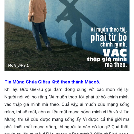
Tin Mừng Chúa Giêsu Kitô theo thánh Máccô.
Khi ấy, Đức Giê-su gọi đám đông cùng với các môn đệ lại.
Người nói với họ rằng: “Ai muốn theo tôi, phải từ bỏ chính mình,
vác thập giá mình mà theo. Quả vậy, ai muốn cứu mạng sống
mình, thì sẽ mất; còn ai liều mất mạng sống mình vì tôi và vì Tin
Mừng, thì sẽ cứu được mạng sống ấy. Vì được cả thế giới mà
phải thiệt mất mạng sống, thì người ta nào có lợi gì? Quả thật,