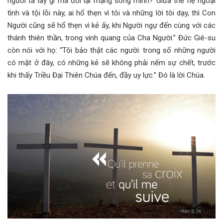
người ta lấy gì mà đổi lại mạng sống mình? Giữa thế hệ ngoại
tình và tội lỗi này, ai hổ thẹn vì tôi và những lời tôi dạy, thì Con
Người cũng sẽ hổ thẹn vì kẻ ấy, khi Người ngự đến cùng với các
thánh thiên thần, trong vinh quang của Cha Người.” Đức Giê-su
còn nói với họ: “Tôi bảo thật các người: trong số những người
có mặt ở đây, có những kẻ sẽ không phải nếm sự chết, trước
khi thấy Triều Đại Thiên Chúa đến, đầy uy lực.” Đó là lời Chúa.