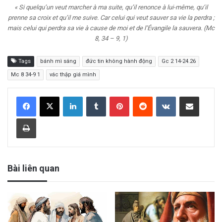
« Si quelqu’un veut marcher à ma suite, qu’il renonce à lui-même, qu’il
prenne sa croix et qu’il me suive. Car celui qui veut sauver sa vie la perdra ;
mais celui qui perdra sa vie à cause de moi et de l’Évangile la sauvera. (Mc
8, 34 – 9, 1)
Tags
bánh mì sáng
đức tin không hành động
Gc 2 14-24.26
Mc 8 34-9 1
vác thập giá mình
LinkedIn
Tumblr
Pinterest
Reddit
VKontakte
Share via Email
Print
Bài liên quan