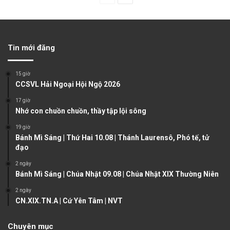
r
e
e
x
v
t
Tin mới đăng
i
p
o
a
15 giờ
u
g
CCSVL Hải Ngoại Hội Ngộ 2026
s
e
17 giờ
Nhớ con chuồn chuồn, thầy tập lội sông
p
a
19 giờ
Bánh Mì Sáng | Thứ Hai 10.08 | Thánh Laurensô, Phó tế, tử
g
đạo
e
2 ngày
Bánh Mì Sáng | Chúa Nhật 09.08 | Chúa Nhật XIX Thường Niên
2 ngày
CN.XIX.TN.A | Cứ Yên Tâm | NVT
Chuyên mục