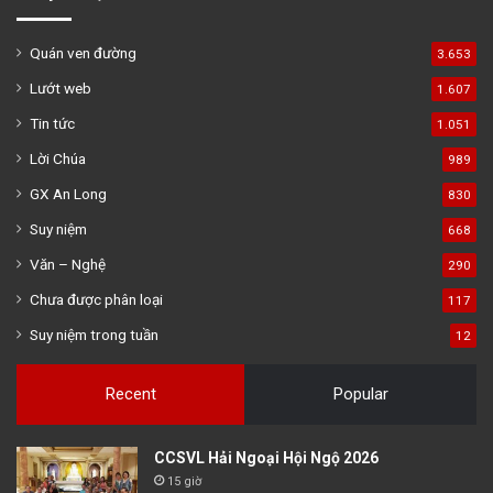
Quán ven đường
3.653
Lướt web
1.607
Tin tức
1.051
Lời Chúa
989
GX An Long
830
Suy niệm
668
Văn – Nghệ
290
Chưa được phân loại
117
Suy niệm trong tuần
12
Recent
Popular
CCSVL Hải Ngoại Hội Ngộ 2026
15 giờ