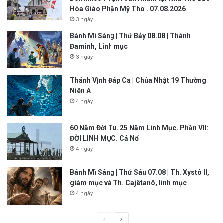
Hòa Giáo Phận Mỹ Tho . 07.08.2026
3 ngày
Bánh Mì Sáng | Thứ Bảy 08.08 | Thánh
Đaminh, Linh mục
3 ngày
Thánh Vịnh Đáp Ca | Chúa Nhật 19 Thường
Niên A
4 ngày
60 Năm Đời Tu. 25 Năm Linh Mục. Phần VII:
ĐỜI LINH MỤC. Cả Nổ
4 ngày
Bánh Mì Sáng | Thứ Sáu 07.08 | Th. Xystô II,
giám mục và Th. Cajêtanô, linh mục
4 ngày
P
N