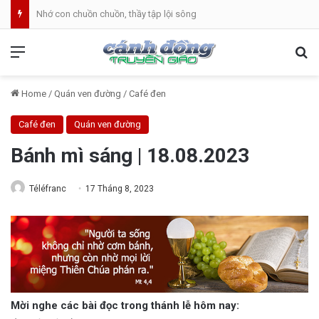
Nhớ con chuồn chuồn, thầy tập lội sông
Menu
Se
Home
/
Quán ven đường
/
Café đen
Café đen
Quán ven đường
Bánh mì sáng | 18.08.2023
Téléfranc
17 Tháng 8, 2023
Mời nghe các bài đọc trong thánh lễ hôm nay: