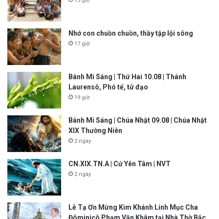
15 giờ
Nhớ con chuồn chuồn, thầy tập lội sông
17 giờ
Bánh Mì Sáng | Thứ Hai 10.08 | Thánh
Laurensô, Phó tế, tử đạo
19 giờ
Bánh Mì Sáng | Chúa Nhật 09.08 | Chúa Nhật
XIX Thường Niên
2 ngày
CN.XIX.TN.A | Cứ Yên Tâm | NVT
2 ngày
Lễ Tạ Ơn Mừng Kim Khánh Linh Mục Cha
Đôminicô Phạm Văn Khâm tại Nhà Thờ Bắc