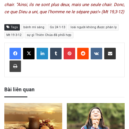
chair. ”Ainsi, ils ne sont plus deux, mais une seule chair. Donc,
ce que Dieu a uni, que l’homme ne le sépare pas!» (Mt 19,3-12)
Tags
bánh mì sáng
Gs 24 1-13
loài người không được phân ly
Mt 19 3-12
sự gì Thiên Chúa đã phối hợp
LinkedIn
Tumblr
Pinterest
Reddit
VKontakte
Share via Email
Print
Bài liên quan