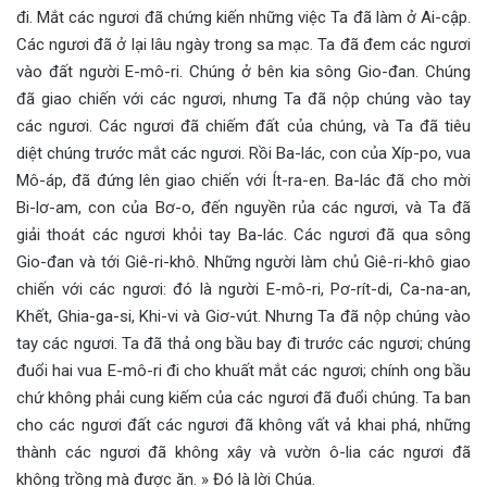
đi. Mắt các ngươi đã chứng kiến những việc Ta đã làm ở Ai-cập.
Các ngươi đã ở lại lâu ngày trong sa mạc. Ta đã đem các ngươi
vào đất người E-mô-ri. Chúng ở bên kia sông Gio-đan. Chúng
đã giao chiến với các ngươi, nhưng Ta đã nộp chúng vào tay
các ngươi. Các ngươi đã chiếm đất của chúng, và Ta đã tiêu
diệt chúng trước mắt các ngươi. Rồi Ba-lác, con của Xíp-po, vua
Mô-áp, đã đứng lên giao chiến với Ít-ra-en. Ba-lác đã cho mời
Bi-lơ-am, con của Bơ-o, đến nguyền rủa các ngươi, và Ta đã
giải thoát các ngươi khỏi tay Ba-lác. Các ngươi đã qua sông
Gio-đan và tới Giê-ri-khô. Những người làm chủ Giê-ri-khô giao
chiến với các ngươi: đó là người E-mô-ri, Pơ-rít-di, Ca-na-an,
Khết, Ghia-ga-si, Khi-vi và Giơ-vút. Nhưng Ta đã nộp chúng vào
tay các ngươi. Ta đã thả ong bầu bay đi trước các ngươi; chúng
đuổi hai vua E-mô-ri đi cho khuất mắt các ngươi; chính ong bầu
chứ không phải cung kiếm của các ngươi đã đuổi chúng. Ta ban
cho các ngươi đất các ngươi đã không vất vả khai phá, những
thành các ngươi đã không xây và vườn ô-lia các ngươi đã
không trồng mà được ăn. » Đó là lời Chúa.