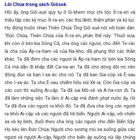
Lời Chúa trong sách Giôsuê.
Hồi ấy, ông Giô-suê quy tụ ở Si-khem mọi chi tộc Ít-ra-en và
triệu tập các kỳ mục Ít-ra-en, các thủ lãnh, thẩm phán và ký lục.
Họ đứng trước nhan Thiên Chúa. Ông Giô-suê nói với toàn dân:
“Đức Chúa, Thiên Chúa của Ít-ra-en, phán thế này: ‘Thuở xưa,
khi còn ở bên kia Sông Cả, cha ông các ngươi, cho đến Te-rác
là cha của Áp-ra-ham và của Na-kho, đã phụng thờ các thần
khác. Ta đã đem cha các ngươi là Áp-ra-ham từ bên kia Sông
Cả mà dẫn đi khắp đất Ca-na-an. Ta đã cho dòng dõi nó nên
đông đúc và ban I-xa-ác cho nó. Ta đã ban Gia-cóp và Ê-xau
cho I-xa-ác. Ta cho Ê-xau chiếm hữu núi Xê-ia. Còn Gia-cóp và
các con thì xuống Ai-cập. Ta đã sai Mô-sê và A-ha-ron đi; Ta
đã làm những việc Ta làm ở Ai-cập mà đánh phạt nước ấy, rồi
Ta đã đưa các ngươi ra khỏi đó. Ta đã đưa cha ông các ngươi
ra khỏi Ai-cập và các ngươi đã tới biển. Người Ai-cập, với chiến
xa và kỵ binh, đuổi theo cha ông các ngươi cho đến Biển Sậy.
Họ kêu lên Đức Chúa; Người cho sương mù sa xuống giữa các
ngươi và người Ai-cập, Người cho biển ập xuống vùi lấp chúng