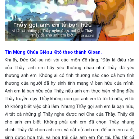
Tin Mừng Chúa Giêsu Kitô theo thánh Gioan.
Khi ấy, Đức Giê-su nói với các môn đệ rằng: “Đây là điều răn
của Thầy: anh em hãy yêu thương nhau như Thầy đã yêu
thương anh em. Không ai có tình thương nào cao cả hơn tình
thương của người đã hy sinh tính mạng vì bạn hữu của mình.
Anh em là bạn hữu của Thầy, nếu anh em thực hiện những điều
Thầy truyền dạy. Thầy không còn gọi anh em là tôi tớ nữa, vì tôi
tớ không biết việc chủ làm. Nhưng Thầy gọi anh em là bạn hữu,
vì tất cả những gì Thầy nghe được nơi Cha của Thầy, Thầy đã
cho anh em biết. Không phải anh em đã chọn Thầy, nhưng
chính Thầy đã chọn anh em, và cắt cử anh em để anh em ra đi,
sinh được hoa trái, và hoa trái của anh em tồn tại, hầu tất cả