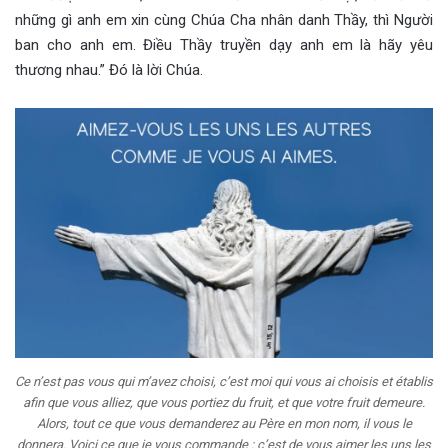
những gì anh em xin cùng Chúa Cha nhân danh Thầy, thì Người
ban cho anh em. Điều Thầy truyền dạy anh em là hãy yêu
thương nhau.” Đó là lời Chúa.
Ce n’est pas vous qui m’avez choisi, c’est moi qui vous ai choisis et établis
afin que vous alliez, que vous portiez du fruit, et que votre fruit demeure.
Alors, tout ce que vous demanderez au Père en mon nom, il vous le
donnera. Voici ce que je vous commande : c’est de vous aimer les uns les