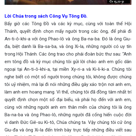
Lời Chúa trong sách Công Vụ Tông Đồ.
Bấy giờ các Tông Đồ và các kỳ mục, cùng với toàn thể Hội
Thánh, quyết định chọn mấy người trong các ông, để phái đi
An-ti-ô-khi-a với ông Phao-lô và ông Ba-na-ba. Đó là ông Giu-
đa, biệt danh là Ba-sa-ba, và ông Xi-la, những người có uy tín
trong Hội Thánh. Các ông trao cho phái đoàn bức thư sau: “Anh
em tông đồ và kỳ mục chúng tôi gửi lời chào anh em gốc dân
ngoại tại An-ti-ô-khi-a, tại miền Xy-ri-a và Ki-li-ki-a. Chúng tôi
nghe biết có một số người trong chúng tôi, không được chúng
tôi uỷ nhiệm, mà lại đi nói những điều gây xáo trộn nơi anh em,
làm anh em hoang mang. Vì thế, chúng tôi đã đồng tâm nhất trí
quyết định chọn một số đại biểu, và phái họ đến với anh em,
cùng với những người anh em thân mến của chúng tôi là ông
Ba-na-ba và ông Phao-lô, những người đã cống hiến cuộc đời
vì danh Đức Giê-su Ki-tô, Chúa chúng ta. Vậy chúng tôi cử ông
Giu-đa và ông Xi-la đến trình bày trực tiếp những điều viết sau