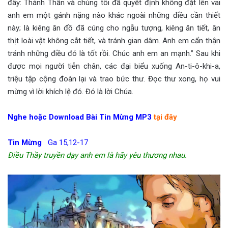
đây: Thánh Thần và chúng tôi đã quyết định không đặt lên vai
anh em một gánh nặng nào khác ngoài những điều cần thiết
này; là kiêng ăn đồ đã cúng cho ngẫu tượng, kiêng ăn tiết, ăn
thịt loài vật không cắt tiết, và tránh gian dâm. Anh em cẩn thận
tránh những điều đó là tốt rồi. Chúc anh em an mạnh.” Sau khi
được mọi người tiễn chân, các đại biểu xuống An-ti-ô-khi-a,
triệu tập cộng đoàn lại và trao bức thư. Đọc thư xong, họ vui
mừng vì lời khích lệ đó. Đó là lời Chúa.
Nghe hoặc Download Bài Tin Mừng MP3
tại đây
Tin Mừng
Ga 15,12-17
Điều Thầy truyền dạy anh em là hãy yêu thương nhau.