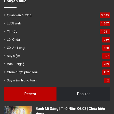
Chuyên mục
Quán ven đường
3.649
Lướt web
1.607
Tin tức
1.051
Lời Chúa
989
GX An Long
828
Suy niệm
667
Văn – Nghệ
289
Chưa được phân loại
117
Suy niệm trong tuần
12
Recent
Popular
Bánh Mì Sáng | Thứ Năm 06.08 | Chúa hiển
dung