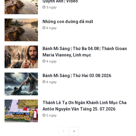
Quỳnh Anh | Video
3 ngày
Những con đường đã mất
4 ngày
Bánh Mì Sáng | Thứ Ba 04.08 | Thánh Gioan
Maria Vianney, Linh mục
4 ngày
Bánh Mì Sáng | Thứ Hai 03.08.2026
4 ngày
Thánh Lễ Tạ Ơn Ngân Khánh Linh Mục Cha
Antôn Nguyễn Vân Tiếng 25. 07.2026
5 ngày
P
N