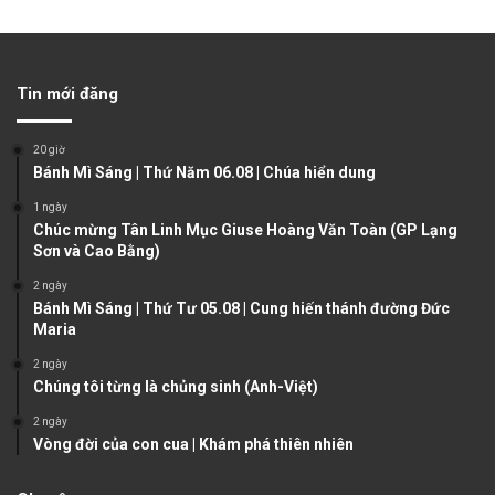
r
e
e
x
v
t
Tin mới đăng
i
p
o
a
20 giờ
u
g
Bánh Mì Sáng | Thứ Năm 06.08 | Chúa hiển dung
s
e
1 ngày
Chúc mừng Tân Linh Mục Giuse Hoàng Văn Toàn (GP Lạng
p
Sơn và Cao Bằng)
a
2 ngày
g
Bánh Mì Sáng | Thứ Tư 05.08 | Cung hiến thánh đường Đức
e
Maria
2 ngày
Chúng tôi từng là chủng sinh (Anh-Việt)
2 ngày
Vòng đời của con cua | Khám phá thiên nhiên