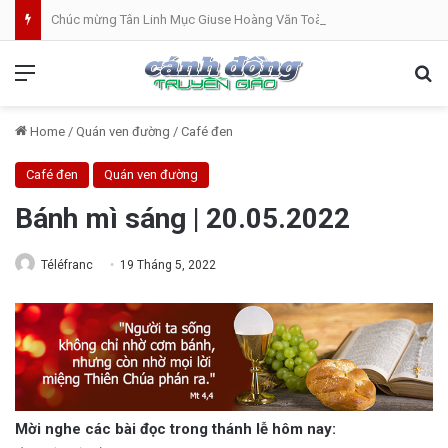
Chúc mừng Tân Linh Mục Giuse Hoàng Văn Toàn (GP Lạng Sơn và Cao Bằng)
Menu
Se
Home
/
Quán ven đường
/
Café đen
Café đen
Quán ven đường
Bánh mì sáng | 20.05.2022
Téléfranc
19 Tháng 5, 2022
Mời nghe các bài đọc trong thánh lễ hôm nay: