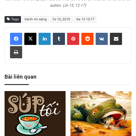
autres. (Jn 15, 12-17)
Tags
bánh mì sáng
Cv 15_22-31
Ga 15 12-17
LinkedIn
Tumblr
Pinterest
Reddit
VKontakte
Share via Email
Print
Bài liên quan