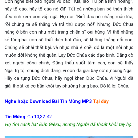
Con nghe biết bao người vu cáo: “Kìa, lão ‘Tứ phía kinh hoàng!’,
hãy tố cáo, hãy tố cáo nó đi!” Tất cả những bạn bè thân thích
đều rình xem con vấp ngã. Họ nói: “Biết đâu nó chẳng mắc lừa,
rồi chúng ta sẽ thắng và trả thù được nó!” Nhưng Đức Chúa
hằng ở bên con như một trang chiến sĩ oai hùng. Vì thế những
kẻ từng hại con sẽ thất điên bát đảo, sẽ không thắng nổi con.
Chúng sẽ phải thất bại, và nhục nhã ê chề: đó là một nỗi nhục
muôn đời không thể quên. Lạy Đức Chúa các đạo binh, Đấng dò
xét người công chính, Đấng thấu suốt tâm can, con sẽ thấy
Ngài trị tội chúng đích đáng, vì con đã giãi bày cơ sự cùng Ngài.
Hãy ca tụng Đức Chúa, hãy ngợi khen Đức Chúa, vì Nguời đã
giải thoát kẻ cơ bần khỏi tay phường hung bạo. Đó là lời Chúa.
Nghe hoặc Download Bài Tin Mừng MP3
Tại đây
Tin Mừng
: Ga 10,32-42
Họ tìm cách bắt Đức Giêsu, nhưng Người đã thoát khỏi tay họ.