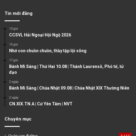
v
t
Tin mới đăng
i
p
o
a
13 giờ
u
g
CCSVL Hải Ngoại Hội Ngộ 2026
s
e
15 giờ
Nhớ con chuồn chuồn, thầy tập lội sông
p
a
17 giờ
Bánh Mì Sáng | Thứ Hai 10.08 | Thánh Laurensô, Phó tế, tử
g
đạo
e
2 ngày
Bánh Mì Sáng | Chúa Nhật 09.08 | Chúa Nhật XIX Thường Niên
2 ngày
CN.XIX.TN.A | Cứ Yên Tâm | NVT
Chuyên mục
Quán ven đường
3.653