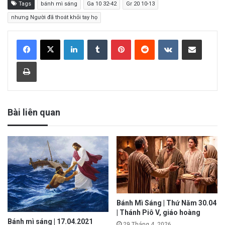
Tags
bánh mì sáng
Ga 10 32-42
Gr 20 10-13
nhưng Người đã thoát khỏi tay họ
LinkedIn
Tumblr
Pinterest
Reddit
VKontakte
Share via Email
Print
Bài liên quan
Bánh Mì Sáng | Thứ Năm 30.04
| Thánh Piô V, giáo hoàng
Bánh mì sáng | 17.04.2021
29 Tháng 4, 2026