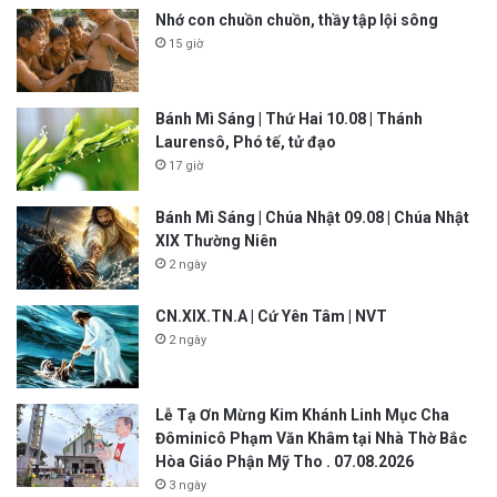
Nhớ con chuồn chuồn, thầy tập lội sông
15 giờ
Bánh Mì Sáng | Thứ Hai 10.08 | Thánh
Laurensô, Phó tế, tử đạo
17 giờ
Bánh Mì Sáng | Chúa Nhật 09.08 | Chúa Nhật
XIX Thường Niên
2 ngày
CN.XIX.TN.A | Cứ Yên Tâm | NVT
2 ngày
Lễ Tạ Ơn Mừng Kim Khánh Linh Mục Cha
Đôminicô Phạm Văn Khâm tại Nhà Thờ Bắc
Hòa Giáo Phận Mỹ Tho . 07.08.2026
3 ngày