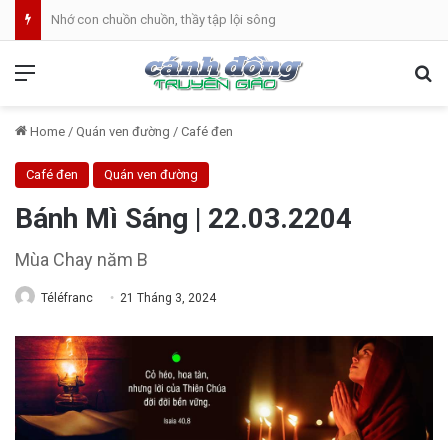
Nhớ con chuồn chuồn, thầy tập lội sông
Menu
Se
Home
/
Quán ven đường
/
Café đen
Café đen
Quán ven đường
Bánh Mì Sáng | 22.03.2204
Mùa Chay năm B
Téléfranc
21 Tháng 3, 2024