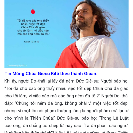
Tin Mừng Chúa Giêsu Kitô theo thánh Gioan.
Khi ấy, người Do-thái lại lấy đá ném Đức Giê-su: Người bảo họ:
“Tôi đã cho các ông thấy nhiều việc tốt đẹp Chúa Cha đã giao
cho tôi làm; vì việc nào mà các ông ném đá tôi?” Người Do-thái
đáp: “Chúng tôi ném đá ông, không phải vì một việc tốt đẹp,
nhưng vì một lời nói phạm thượng: ông là người phàm mà lại tự
cho mình là Thiên Chúa.” Đức Giê-su bảo họ: “Trong Lề Luật
các ông, đã chẳng có chép lời này sao: ‘Ta đã phán: các ngươi
là những bậc thần thánh’? Nếu Lề Luật gọi những kẻ được Thiên