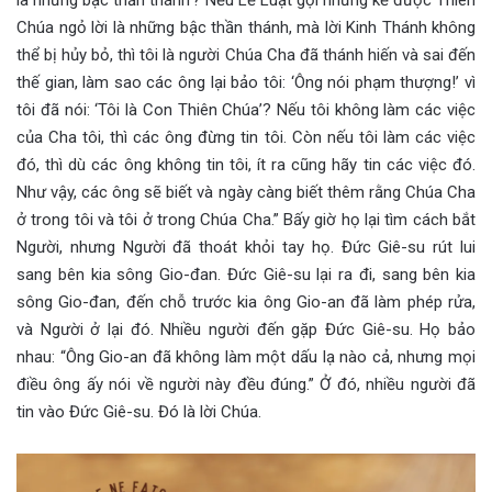
Chúa ngỏ lời là những bậc thần thánh, mà lời Kinh Thánh không
thể bị hủy bỏ, thì tôi là người Chúa Cha đã thánh hiến và sai đến
thế gian, làm sao các ông lại bảo tôi: ‘Ông nói phạm thượng!’ vì
tôi đã nói: ‘Tôi là Con Thiên Chúa’? Nếu tôi không làm các việc
của Cha tôi, thì các ông đừng tin tôi. Còn nếu tôi làm các việc
đó, thì dù các ông không tin tôi, ít ra cũng hãy tin các việc đó.
Như vậy, các ông sẽ biết và ngày càng biết thêm rằng Chúa Cha
ở trong tôi và tôi ở trong Chúa Cha.” Bấy giờ họ lại tìm cách bắt
Người, nhưng Người đã thoát khỏi tay họ. Đức Giê-su rút lui
sang bên kia sông Gio-đan. Đức Giê-su lại ra đi, sang bên kia
sông Gio-đan, đến chỗ trước kia ông Gio-an đã làm phép rửa,
và Người ở lại đó. Nhiều người đến gặp Đức Giê-su. Họ bảo
nhau: “Ông Gio-an đã không làm một dấu lạ nào cả, nhưng mọi
điều ông ấy nói về người này đều đúng.” Ở đó, nhiều người đã
tin vào Đức Giê-su. Đó là lời Chúa.