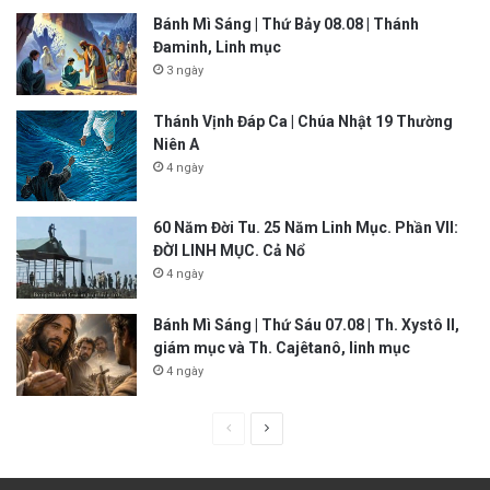
Bánh Mì Sáng | Thứ Bảy 08.08 | Thánh
Đaminh, Linh mục
3 ngày
Thánh Vịnh Đáp Ca | Chúa Nhật 19 Thường
Niên A
4 ngày
60 Năm Đời Tu. 25 Năm Linh Mục. Phần VII:
ĐỜI LINH MỤC. Cả Nổ
4 ngày
Bánh Mì Sáng | Thứ Sáu 07.08 | Th. Xystô II,
giám mục và Th. Cajêtanô, linh mục
4 ngày
P
N
r
e
e
x