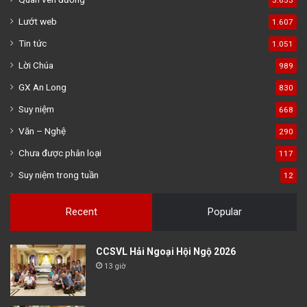
Lướt web
1.607
Tin tức
1.051
Lời Chúa
989
GX An Long
830
Suy niệm
668
Văn – Nghệ
290
Chưa được phân loại
117
Suy niệm trong tuần
12
Recent
Popular
CCSVL Hải Ngoại Hội Ngộ 2026
13 giờ