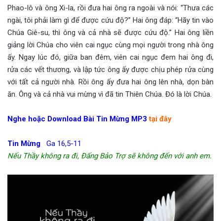
Phao-lô và ông Xi-la, rồi đưa hai ông ra ngoài và nói: “Thưa các
ngài, tôi phải làm gì để được cứu độ?” Hai ông đáp: “Hãy tin vào
Chúa Giê-su, thì ông và cả nhà sẽ được cứu độ.” Hai ông liền
giảng lời Chúa cho viên cai ngục cùng mọi người trong nhà ông
ấy. Ngay lúc đó, giữa ban đêm, viên cai ngục đem hai ông đi,
rửa các vết thương, và lập tức ông ấy được chịu phép rửa cùng
với tất cả người nhà. Rồi ông ấy đưa hai ông lên nhà, dọn bàn
ăn. Ông và cả nhà vui mừng vì đã tin Thiên Chúa. Đó là lời Chúa.
Nghe hoặc Download Bài Tin Mừng MP3
tại đây
Tin Mừng
Ga 16,5-11
Nếu Thầy không ra đi, Đấng Bảo Trợ sẽ không đến với anh em.