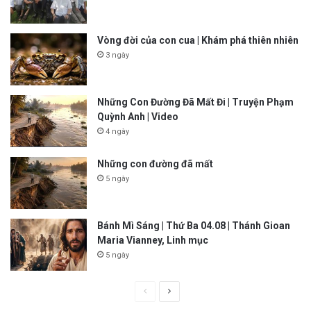
Vòng đời của con cua | Khám phá thiên nhiên
3 ngày
Những Con Đường Đã Mất Đi | Truyện Phạm
Quỳnh Anh | Video
4 ngày
Những con đường đã mất
5 ngày
Bánh Mì Sáng | Thứ Ba 04.08 | Thánh Gioan
Maria Vianney, Linh mục
5 ngày
P
N