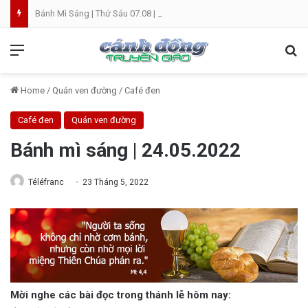
Bánh Mì Sáng | Thứ Sáu 07.08 | Th. Xystô II, giám mục và Th. Cajêtanô, linh mục
Menu
Se
Home
/
Quán ven đường
/
Café đen
Café đen
Quán ven đường
Bánh mì sáng | 24.05.2022
Téléfranc
23 Tháng 5, 2022
Mời nghe các bài đọc trong thánh lễ hôm nay: