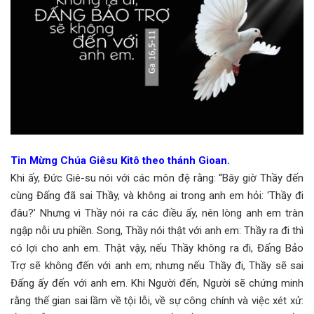
Tin Mừng Chúa Giêsu Kitô theo thánh Gioan.
Khi ấy, Đức Giê-su nói với các môn đệ rằng: “Bây giờ Thầy đến
cùng Đấng đã sai Thầy, và không ai trong anh em hỏi: ‘Thầy đi
đâu?’ Nhưng vì Thầy nói ra các điều ấy, nên lòng anh em tràn
ngập nỗi ưu phiền. Song, Thầy nói thật với anh em: Thầy ra đi thì
có lợi cho anh em. Thật vậy, nếu Thầy không ra đi, Đấng Bảo
Trợ sẽ không đến với anh em; nhưng nếu Thầy đi, Thầy sẽ sai
Đấng ấy đến với anh em. Khi Người đến, Người sẽ chứng minh
rằng thế gian sai lầm về tội lỗi, về sự công chính và việc xét xử: