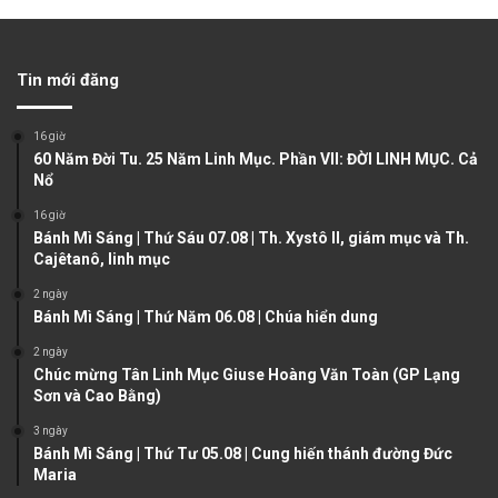
r
e
e
x
v
t
Tin mới đăng
i
p
o
a
16 giờ
u
g
60 Năm Đời Tu. 25 Năm Linh Mục. Phần VII: ĐỜI LINH MỤC. Cả
Nổ
s
e
16 giờ
p
Bánh Mì Sáng | Thứ Sáu 07.08 | Th. Xystô II, giám mục và Th.
a
Cajêtanô, linh mục
g
2 ngày
e
Bánh Mì Sáng | Thứ Năm 06.08 | Chúa hiển dung
2 ngày
Chúc mừng Tân Linh Mục Giuse Hoàng Văn Toàn (GP Lạng
Sơn và Cao Bằng)
3 ngày
Bánh Mì Sáng | Thứ Tư 05.08 | Cung hiến thánh đường Đức
Maria