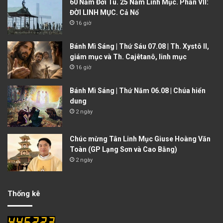
60 Năm Đời Tu. 25 Năm Linh Mục. Phần VII:
ĐỜI LINH MỤC. Cả Nổ
16 giờ
Bánh Mì Sáng | Thứ Sáu 07.08 | Th. Xystô II,
giám mục và Th. Cajêtanô, linh mục
16 giờ
Bánh Mì Sáng | Thứ Năm 06.08 | Chúa hiển
dung
2 ngày
Chúc mừng Tân Linh Mục Giuse Hoàng Văn
Toàn (GP Lạng Sơn và Cao Bằng)
2 ngày
Thống kê