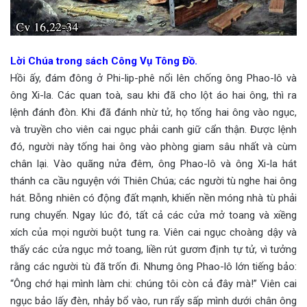
Lời Chúa trong sách Công Vụ Tông Đồ.
Hồi ấy, đám đông ở Phi-lip-phê nổi lên chống ông Phao-lô và
ông Xi-la. Các quan toà, sau khi đã cho lột áo hai ông, thì ra
lệnh đánh đòn. Khi đã đánh nhừ tử, họ tống hai ông vào ngục,
và truyền cho viên cai ngục phải canh giữ cẩn thận. Được lệnh
đó, người này tống hai ông vào phòng giam sâu nhất và cùm
chân lại. Vào quãng nửa đêm, ông Phao-lô và ông Xi-la hát
thánh ca cầu nguyện với Thiên Chúa; các người tù nghe hai ông
hát. Bỗng nhiên có động đất mạnh, khiến nền móng nhà tù phải
rung chuyển. Ngay lúc đó, tất cả các cửa mở toang và xiềng
xích của mọi người buột tung ra. Viên cai ngục choàng dậy và
thấy các cửa ngục mở toang, liền rút gươm định tự tử, vì tưởng
rằng các người tù đã trốn đi. Nhưng ông Phao-lô lớn tiếng bảo:
“Ông chớ hại mình làm chi: chúng tôi còn cả đây mà!” Viên cai
ngục bảo lấy đèn, nhảy bổ vào, run rẩy sấp mình dưới chân ông