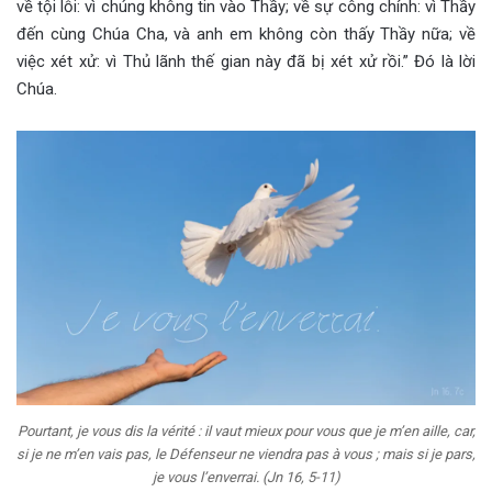
về tội lỗi: vì chúng không tin vào Thầy; về sự công chính: vì Thầy
đến cùng Chúa Cha, và anh em không còn thấy Thầy nữa; về
việc xét xử: vì Thủ lãnh thế gian này đã bị xét xử rồi.” Đó là lời
Chúa.
Pourtant, je vous dis la vérité : il vaut mieux pour vous que je m’en aille, car,
si je ne m’en vais pas, le Défenseur ne viendra pas à vous ; mais si je pars,
je vous l’enverrai. (Jn 16, 5-11)