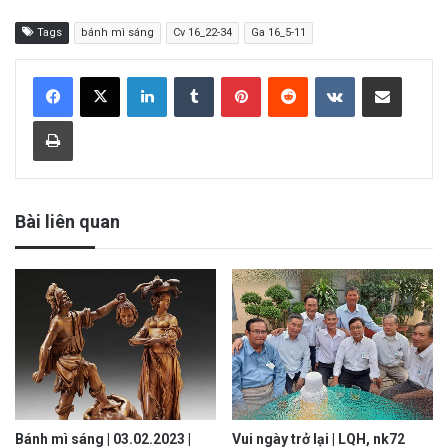
Tags
bánh mì sáng
Cv 16_22-34
Ga 16_5-11
LinkedIn
Tumblr
Pinterest
Reddit
VKontakte
Share via Email
Print
Bài liên quan
Bánh mì sáng | 03.02.2023 |
Vui ngày trở lại | LQH, nk72