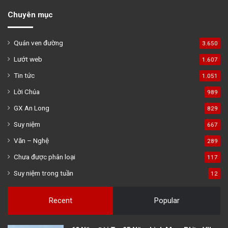
Chuyên mục
Quán ven đường
3.650
Lướt web
1.607
Tin tức
1.051
Lời Chúa
989
GX An Long
829
Suy niệm
667
Văn – Nghệ
289
Chưa được phân loại
117
Suy niệm trong tuần
12
Recent
Popular