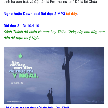
sinh hạ con trai, và đặt tên là Em-ma-nu-en.” Đó là lời Chúa.
Nghe hoặc Download Bài đọc 2 MP3
tại đây
.
Bài đọc 2
: Dt 10,4-10
Sách Thánh đã chép về con: Lạy Thiên Chúa, này con đây, con
đến để thực thi ý Ngài.
Lời Chúa trong thư gửi tín hữu Do-Thái.