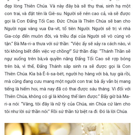
đẹp lòng Thiên Chúa. Và này đây bà sẽ thụ thai, sinh hạ một
con trai, và đặt tên là Giê-su. Người sẽ nên cao cả, và sẽ được
gọi là Con Đấng Tối Cao. Đức Chúa là Thiên Chúa sẽ ban cho
Người ngai vàng vua Đa-vít, tổ tiên Người. Người sẽ trị vì nhà
Gia-cóp đến muôn đời, và triều đại của Người sẽ vô cùng vô
tận.” Bà Ma-ri-a thưa với sứ thần: “Việc ấy sẽ xảy ra cách nào, vì
tôi không biết đến việc vợ chồng!” Sứ thần đáp: “Thánh Thần sẽ
ngự xuống trên bà,và quyền năng Đấng Tối Cao sẽ rợp bóng
trên bà, vì thế, Đấng Thánh sắp sinh ra sẽ được gọi là Con
Thiên Chúa. Kìa bà Ê-li-sa-bét, người họ hàng với bà, tuy già rồi,
mà cũng đang cưu mang một người con trai: bà ấy vẫn bị mang
tiếng là hiếm hoi, mà nay đã có thai được sáu tháng. Vì đối với
Thiên Chúa, không có gì là không thể làm được.” Bấy giờ bà Ma-
ri-a nói: “Vâng, tôi đây là nữ tỳ của Chúa, xin Chúa cứ làm cho
tôi như lời sứ thần nói.” Rồi sứ thần từ biệt ra đi. Đó là lời Chúa.