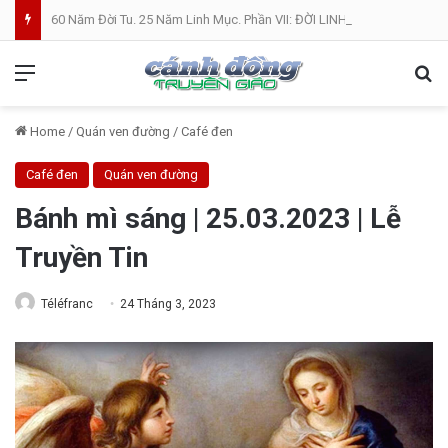
60 Năm Đời Tu. 25 Năm Linh Mục. Phần VII: ĐỜI LINH MỤC. Cả Nổ
Menu
Se
Home
/
Quán ven đường
/
Café đen
Café đen
Quán ven đường
Bánh mì sáng | 25.03.2023 | Lễ
Truyền Tin
Téléfranc
24 Tháng 3, 2023