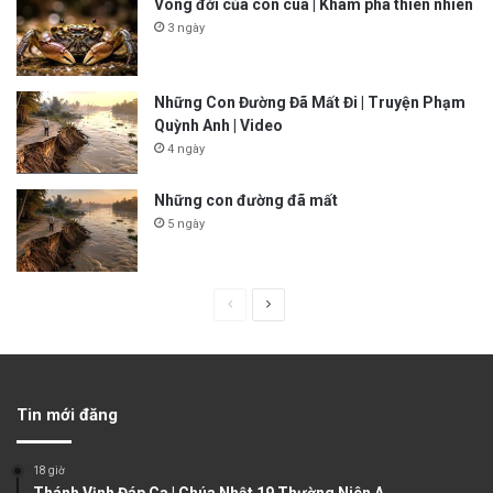
Vòng đời của con cua | Khám phá thiên nhiên
3 ngày
Những Con Đường Đã Mất Đi | Truyện Phạm
Quỳnh Anh | Video
4 ngày
Những con đường đã mất
5 ngày
P
N
r
e
e
x
v
t
Tin mới đăng
i
p
o
a
18 giờ
u
g