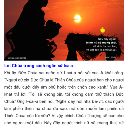
Lời Chúa trong sách ngôn sứ Isaia.
Khi ấy, Đức Chúa sai ngôn sứ I-sai-a nói với vua A-khát rằng:
“Ngươi cứ xin Đức Chúa là Thiên Chúa của ngươi ban cho ngươi
một dấu dưới đáy âm phủ hoặc trên chốn cao xanh.” Vua A-
khát trả lời: “Tôi sẽ không xin, tôi không dám thử thách Đức
Chúa.” Ông I-sai-a bèn nói: “Nghe đây, hỡi nhà Đa-vít, các ngươi
làm phiền thiên hạ chưa đủ sao, mà còn muốn làm phiền cả
Thiên Chúa của tôi nữa? Vì vậy, chính Chúa Thượng sẽ ban cho
các ngươi một dấu: Này đây người trinh nữ sẽ mang thai, sẽ