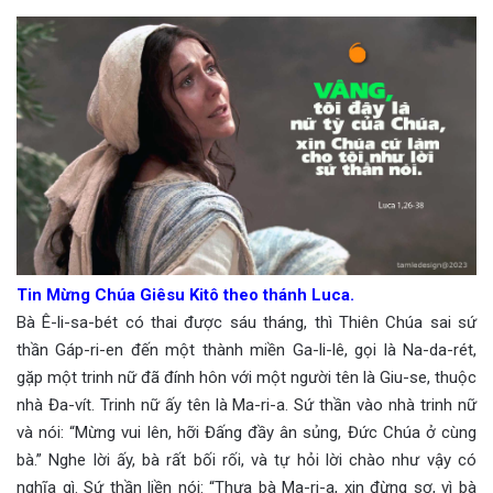
Tin Mừng Chúa Giêsu Kitô theo thánh Luca.
Bà Ê-li-sa-bét có thai được sáu tháng, thì Thiên Chúa sai sứ
thần Gáp-ri-en đến một thành miền Ga-li-lê, gọi là Na-da-rét,
gặp một trinh nữ đã đính hôn với một người tên là Giu-se, thuộc
nhà Đa-vít. Trinh nữ ấy tên là Ma-ri-a. Sứ thần vào nhà trinh nữ
và nói: “Mừng vui lên, hỡi Đấng đầy ân sủng, Đức Chúa ở cùng
bà.” Nghe lời ấy, bà rất bối rối, và tự hỏi lời chào như vậy có
nghĩa gì. Sứ thần liền nói: “Thưa bà Ma-ri-a, xin đừng sợ, vì bà