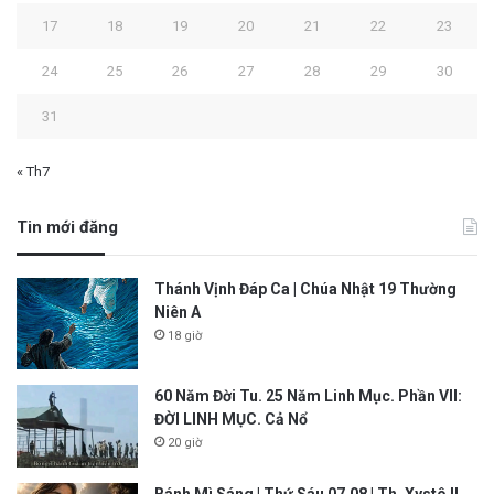
17
18
19
20
21
22
23
24
25
26
27
28
29
30
31
« Th7
Tin mới đăng
Thánh Vịnh Đáp Ca | Chúa Nhật 19 Thường
Niên A
18 giờ
60 Năm Đời Tu. 25 Năm Linh Mục. Phần VII:
ĐỜI LINH MỤC. Cả Nổ
20 giờ
Bánh Mì Sáng | Thứ Sáu 07.08 | Th. Xystô II,