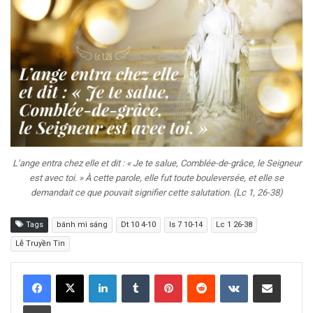
L’ange entra chez elle et dit : « Je te salue, Comblée-de-grâce, le Seigneur
est avec toi. » À cette parole, elle fut toute bouleversée, et elle se
demandait ce que pouvait signifier cette salutation. (Lc 1, 26-38)
Tags
bánh mì sáng
Dt 10 4-10
Is 7 10-14
Lc 1 26-38
Lễ Truyền Tin
LinkedIn
Tumblr
Pinterest
Reddit
VKontakte
Share via Email
Print