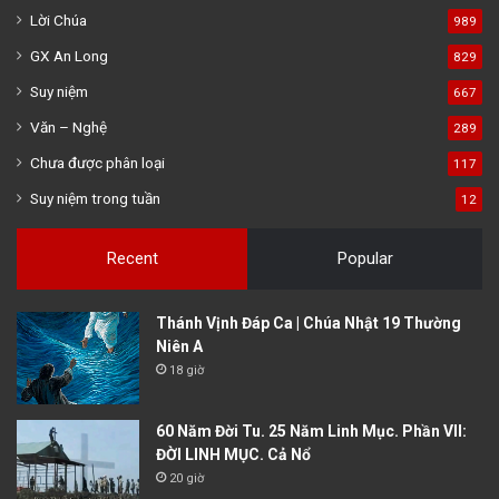
Lời Chúa
989
GX An Long
829
Suy niệm
667
Văn – Nghệ
289
Chưa được phân loại
117
Suy niệm trong tuần
12
Recent
Popular
Thánh Vịnh Đáp Ca | Chúa Nhật 19 Thường
Niên A
18 giờ
60 Năm Đời Tu. 25 Năm Linh Mục. Phần VII:
ĐỜI LINH MỤC. Cả Nổ
20 giờ