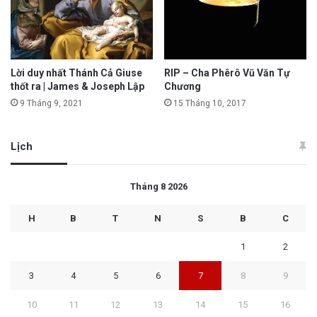
Lời duy nhất Thánh Cả Giuse
RIP – Cha Phêrô Vũ Văn Tự
thốt ra | James & Joseph Lập
Chương
9 Tháng 9, 2021
15 Tháng 10, 2017
Lịch
Tháng 8 2026
H
B
T
N
S
B
C
1
2
3
4
5
6
7
8
9
10
11
12
13
14
15
16