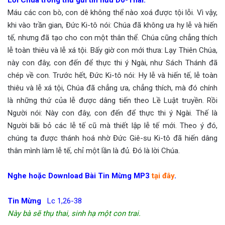
Máu các con bò, con dê không thể nào xoá được tội lỗi. Vì vậy,
khi vào trần gian, Đức Ki-tô nói: Chúa đã không ưa hy lễ và hiến
tế, nhưng đã tạo cho con một thân thể. Chúa cũng chẳng thích
lễ toàn thiêu và lễ xá tội. Bấy giờ con mới thưa: Lạy Thiên Chúa,
này con đây, con đến để thực thi ý Ngài, như Sách Thánh đã
chép về con. Trước hết, Đức Ki-tô nói: Hy lễ và hiến tế, lễ toàn
thiêu và lễ xá tội, Chúa đã chẳng ưa, chẳng thích, mà đó chính
là những thứ của lễ được dâng tiến theo Lề Luật truyền. Rồi
Người nói: Này con đây, con đến để thực thi ý Ngài. Thế là
Người bãi bỏ các lễ tế cũ mà thiết lập lễ tế mới. Theo ý đó,
chúng ta được thánh hoá nhờ Đức Giê-su Ki-tô đã hiến dâng
thân mình làm lễ tế, chỉ một lần là đủ. Đó là lời Chúa.
Nghe hoặc Download Bài Tin Mừng MP3
tại đây
.
Tin Mừng
Lc 1,26-38
Này bà sẽ thụ thai, sinh hạ một con trai.