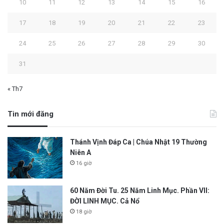
10
11
12
13
14
15
16
17
18
19
20
21
22
23
24
25
26
27
28
29
30
31
« Th7
Tin mới đăng
Thánh Vịnh Đáp Ca | Chúa Nhật 19 Thường
Niên A
16 giờ
60 Năm Đời Tu. 25 Năm Linh Mục. Phần VII:
ĐỜI LINH MỤC. Cả Nổ
18 giờ