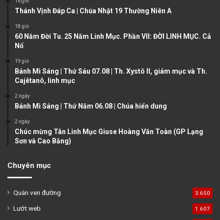
16 giờ
u
g
Thánh Vịnh Đáp Ca | Chúa Nhật 19 Thường Niên A
s
e
18 giờ
60 Năm Đời Tu. 25 Năm Linh Mục. Phần VII: ĐỜI LINH MỤC. Cả
p
Nổ
a
19 giờ
g
Bánh Mì Sáng | Thứ Sáu 07.08 | Th. Xystô II, giám mục và Th.
e
Cajêtanô, linh mục
2 ngày
Bánh Mì Sáng | Thứ Năm 06.08 | Chúa hiển dung
2 ngày
Chúc mừng Tân Linh Mục Giuse Hoàng Văn Toàn (GP Lạng
Sơn và Cao Bằng)
Chuyên mục
Quán ven đường
3.650
Lướt web
1.607