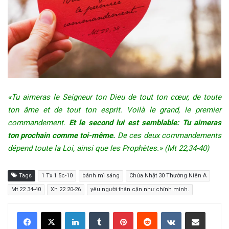
«Tu aimeras le Seigneur ton Dieu de tout ton cœur, de toute
ton âme et de tout ton esprit. Voilà le grand, le premier
commandement.
Et le second lui est semblable: Tu aimeras
ton prochain comme toi-même.
De ces deux commandements
dépend toute la Loi, ainsi que les Prophètes.» (Mt 22,34-40)
Tags
1 Tx 1 5c-10
bánh mì sáng
Chúa Nhật 30 Thường Niên A
Mt 22 34-40
Xh 22 20-26
yêu người thân cận như chính mình.
LinkedIn
Tumblr
Pinterest
Reddit
VKontakte
Share via Email