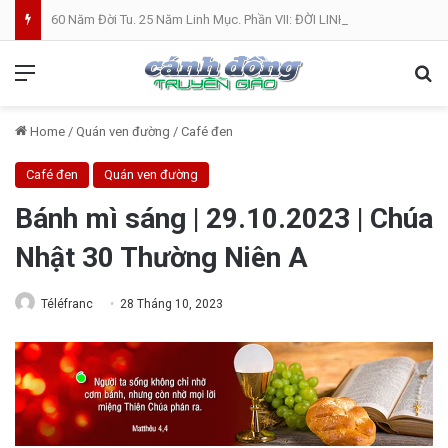
60 Năm Đời Tu. 25 Năm Linh Mục. Phần VII: ĐỜI LINH MỤC. Cả Nổ
Menu
Se
Home
/
Quán ven đường
/
Café đen
Café đen
Quán ven đường
Bánh mì sáng | 29.10.2023 | Chúa
Nhật 30 Thường Niên A
Téléfranc
28 Tháng 10, 2023