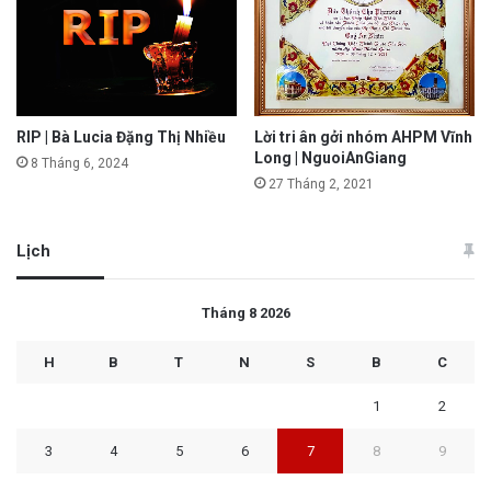
RIP | Bà Lucia Đặng Thị Nhiều
Lời tri ân gởi nhóm AHPM Vĩnh
Long | NguoiAnGiang
8 Tháng 6, 2024
27 Tháng 2, 2021
Lịch
Tháng 8 2026
H
B
T
N
S
B
C
1
2
3
4
5
6
7
8
9