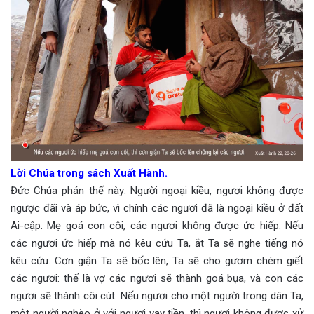
Lời Chúa trong sách Xuất Hành.
Đức Chúa phán thế này: Người ngoại kiều, ngươi không được
ngược đãi và áp bức, vì chính các ngươi đã là ngoại kiều ở đất
Ai-cập. Mẹ goá con côi, các ngươi không được ức hiếp. Nếu
các ngươi ức hiếp mà nó kêu cứu Ta, ắt Ta sẽ nghe tiếng nó
kêu cứu. Cơn giận Ta sẽ bốc lên, Ta sẽ cho gươm chém giết
các ngươi: thế là vợ các ngươi sẽ thành goá bụa, và con các
ngươi sẽ thành côi cút. Nếu ngươi cho một người trong dân Ta,
một người nghèo ở với ngươi vay tiền, thì ngươi không được xử