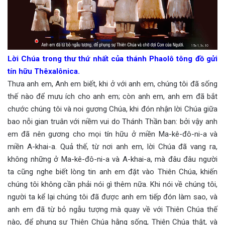
Lời Chúa trong thư thứ nhất của thánh Phaolô tông đồ gửi
tín hữu Thêxalônica.
Thưa anh em, Anh em biết, khi ở với anh em, chúng tôi đã sống
thế nào để mưu ích cho anh em; còn anh em, anh em đã bắt
chước chúng tôi và noi gương Chúa, khi đón nhận lời Chúa giữa
bao nỗi gian truân với niềm vui do Thánh Thần ban: bởi vậy anh
em đã nên gương cho mọi tín hữu ở miền Ma-kê-đô-ni-a và
miền A-khai-a. Quả thế, từ nơi anh em, lời Chúa đã vang ra,
không những ở Ma-kê-đô-ni-a và A-khai-a, mà đâu đâu người
ta cũng nghe biết lòng tin anh em đặt vào Thiên Chúa, khiến
chúng tôi không cần phải nói gì thêm nữa. Khi nói về chúng tôi,
người ta kể lại chúng tôi đã được anh em tiếp đón làm sao, và
anh em đã từ bỏ ngẫu tượng mà quay về với Thiên Chúa thế
nào, để phụng sự Thiên Chúa hằng sống, Thiên Chúa thật, và