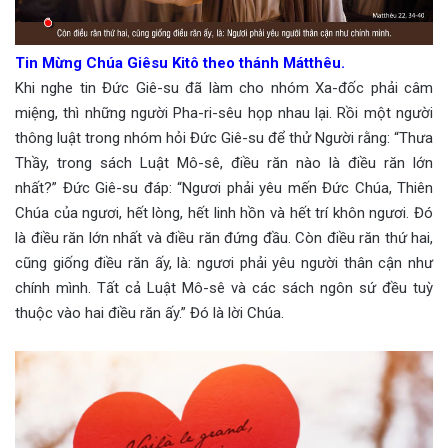
Tin Mừng Chúa Giêsu Kitô theo thánh Mátthêu.
Khi nghe tin Đức Giê-su đã làm cho nhóm Xa-đốc phải câm
miệng, thì những người Pha-ri-sêu họp nhau lại. Rồi một người
thông luật trong nhóm hỏi Đức Giê-su để thử Người rằng: “Thưa
Thầy, trong sách Luật Mô-sê, điều răn nào là điều răn lớn
nhất?” Đức Giê-su đáp: “Ngươi phải yêu mến Đức Chúa, Thiên
Chúa của ngươi, hết lòng, hết linh hồn và hết trí khôn ngươi. Đó
là điều răn lớn nhất và điều răn đứng đầu. Còn điều răn thứ hai,
cũng giống điều răn ấy, là: ngươi phải yêu người thân cận như
chính mình. Tất cả Luật Mô-sê và các sách ngôn sứ đều tuỳ
thuộc vào hai điều răn ấy.” Đó là lời Chúa.