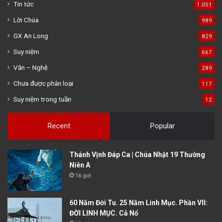
Tin tức
1.051
Lời Chúa
989
GX An Long
829
Suy niệm
667
Văn – Nghệ
289
Chưa được phân loại
117
Suy niệm trong tuần
12
Recent
Popular
Thánh Vịnh Đáp Ca | Chúa Nhật 19 Thường
Niên A
16 giờ
60 Năm Đời Tu. 25 Năm Linh Mục. Phần VII:
ĐỜI LINH MỤC. Cả Nổ