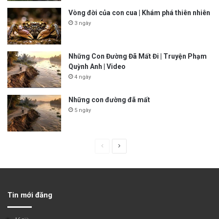
Vòng đời của con cua | Khám phá thiên nhiên
3 ngày
Những Con Đường Đã Mất Đi | Truyện Phạm
Quỳnh Anh | Video
4 ngày
Những con đường đã mất
5 ngày
P
N
r
e
e
x
v
t
Tin mới đăng
i
p
o
a