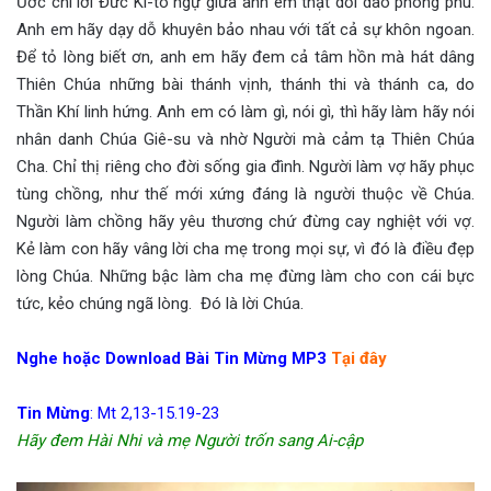
Ước chi lời Đức Ki-tô ngự giữa anh em thật dồi dào phong phú.
Anh em hãy dạy dỗ khuyên bảo nhau với tất cả sự khôn ngoan.
Để tỏ lòng biết ơn, anh em hãy đem cả tâm hồn mà hát dâng
Thiên Chúa những bài thánh vịnh, thánh thi và thánh ca, do
Thần Khí linh hứng. Anh em có làm gì, nói gì, thì hãy làm hãy nói
nhân danh Chúa Giê-su và nhờ Người mà cảm tạ Thiên Chúa
Cha. Chỉ thị riêng cho đời sống gia đình. Người làm vợ hãy phục
tùng chồng, như thế mới xứng đáng là người thuộc về Chúa.
Người làm chồng hãy yêu thương chứ đừng cay nghiệt với vợ.
Kẻ làm con hãy vâng lời cha mẹ trong mọi sự, vì đó là điều đẹp
lòng Chúa. Những bậc làm cha mẹ đừng làm cho con cái bực
tức, kẻo chúng ngã lòng. Đó là lời Chúa.
Nghe hoặc Download Bài Tin Mừng MP3
Tại đây
Tin Mừng
: Mt 2,13-15.19-23
Hãy đem Hài Nhi và mẹ Người trốn sang Ai-cập