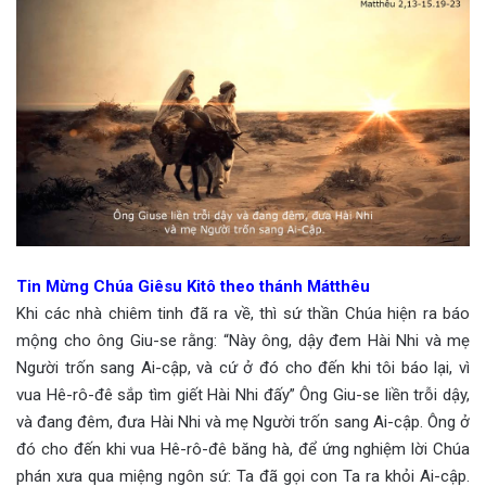
Tin Mừng Chúa Giêsu Kitô theo thánh Mátthêu
Khi các nhà chiêm tinh đã ra về, thì sứ thần Chúa hiện ra báo
mộng cho ông Giu-se rằng: “Này ông, dậy đem Hài Nhi và mẹ
Người trốn sang Ai-cập, và cứ ở đó cho đến khi tôi báo lại, vì
vua Hê-rô-đê sắp tìm giết Hài Nhi đấy” Ông Giu-se liền trỗi dậy,
và đang đêm, đưa Hài Nhi và mẹ Người trốn sang Ai-cập. Ông ở
đó cho đến khi vua Hê-rô-đê băng hà, để ứng nghiệm lời Chúa
phán xưa qua miệng ngôn sứ: Ta đã gọi con Ta ra khỏi Ai-cập.