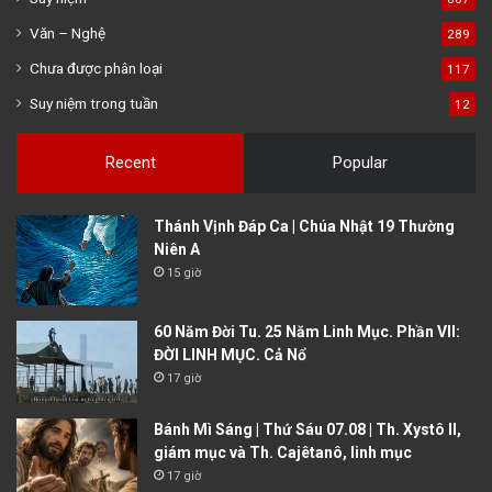
Văn – Nghệ
289
Chưa được phân loại
117
Suy niệm trong tuần
12
Recent
Popular
Thánh Vịnh Đáp Ca | Chúa Nhật 19 Thường
Niên A
15 giờ
60 Năm Đời Tu. 25 Năm Linh Mục. Phần VII:
ĐỜI LINH MỤC. Cả Nổ
17 giờ
Bánh Mì Sáng | Thứ Sáu 07.08 | Th. Xystô II,
giám mục và Th. Cajêtanô, linh mục
17 giờ