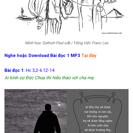
Minh họa: Sathish Paul sdb | Tiếng Việt: Franc Lee
Nghe hoặc Download Bài đọc 1 MP3
Tại đây
Bài đọc 1
: Hc 3,2-6.12-14
Ai kính sợ Đức Chúa thì hiếu thảo với cha mẹ.