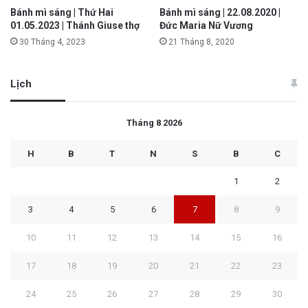
Bánh mì sáng | Thứ Hai
Bánh mì sáng | 22.08.2020 |
01.05.2023 | Thánh Giuse thợ
Đức Maria Nữ Vương
30 Tháng 4, 2023
21 Tháng 8, 2020
Lịch
Tháng 8 2026
H
B
T
N
S
B
C
1
2
3
4
5
6
7
8
9
10
11
12
13
14
15
16
17
18
19
20
21
22
23
24
25
26
27
28
29
30