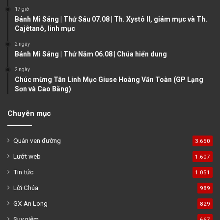
17 giờ
g
Bánh Mì Sáng | Thứ Sáu 07.08 | Th. Xystô II, giám mục và Th.
e
Cajêtanô, linh mục
2 ngày
Bánh Mì Sáng | Thứ Năm 06.08 | Chúa hiển dung
2 ngày
Chúc mừng Tân Linh Mục Giuse Hoàng Văn Toàn (GP Lạng
Sơn và Cao Bằng)
Chuyên mục
Quán ven đường
3.650
Lướt web
1.607
Tin tức
1.051
Lời Chúa
989
GX An Long
829
Suy niệm
667