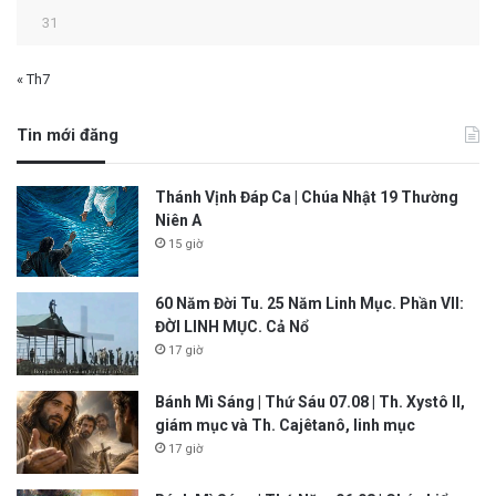
31
« Th7
Tin mới đăng
Thánh Vịnh Đáp Ca | Chúa Nhật 19 Thường
Niên A
15 giờ
60 Năm Đời Tu. 25 Năm Linh Mục. Phần VII:
ĐỜI LINH MỤC. Cả Nổ
17 giờ
Bánh Mì Sáng | Thứ Sáu 07.08 | Th. Xystô II,
giám mục và Th. Cajêtanô, linh mục
17 giờ