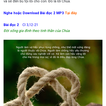
và sẽ đền bù tội lỗi cho con. Đó là lời Chúa.
Nghe hoặc Download Bài đọc 2 MP3
Tại đây
Bài đọc 2
: Cl 3,12-21
Đời sống gia đình theo tinh thần của Chúa
.