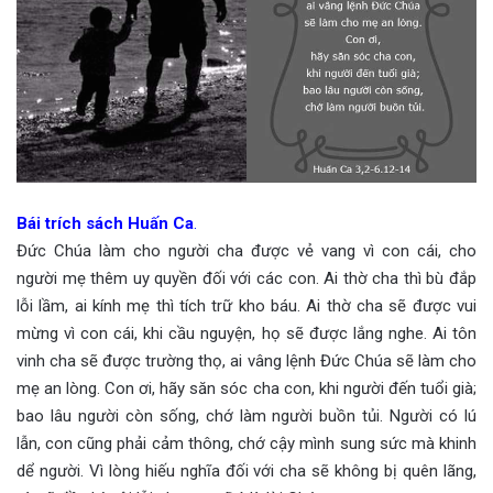
Bái trích sách Huấn Ca
.
Đức Chúa làm cho người cha được vẻ vang vì con cái, cho
người mẹ thêm uy quyền đối với các con. Ai thờ cha thì bù đắp
lỗi lầm, ai kính mẹ thì tích trữ kho báu. Ai thờ cha sẽ được vui
mừng vì con cái, khi cầu nguyện, họ sẽ được lắng nghe. Ai tôn
vinh cha sẽ được trường thọ, ai vâng lệnh Đức Chúa sẽ làm cho
mẹ an lòng. Con ơi, hãy săn sóc cha con, khi người đến tuổi già;
bao lâu người còn sống, chớ làm người buồn tủi. Người có lú
lẫn, con cũng phải cảm thông, chớ cậy mình sung sức mà khinh
dể người. Vì lòng hiếu nghĩa đối với cha sẽ không bị quên lãng,