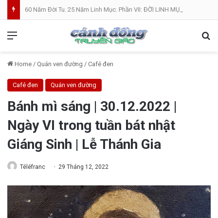
60 Năm Đời Tu. 25 Năm Linh Mục. Phần VII: ĐỜI LINH MỤC. Cả Nổ
Menu
Se
Home
/
Quán ven đường
/
Café đen
Café đen
Quán ven đường
Bánh mì sáng | 30.12.2022 |
Ngày VI trong tuần bát nhật
Giáng Sinh | Lễ Thánh Gia
Téléfranc
29 Tháng 12, 2022