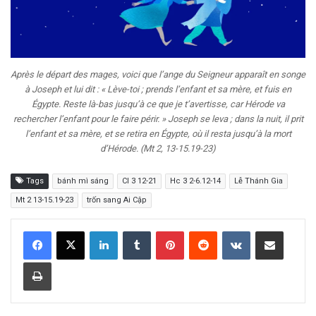
Après le départ des mages, voici que l’ange du Seigneur apparaît en songe
à Joseph et lui dit : « Lève-toi ; prends l’enfant et sa mère, et fuis en
Égypte. Reste là-bas jusqu’à ce que je t’avertisse, car Hérode va
rechercher l’enfant pour le faire périr. » Joseph se leva ; dans la nuit, il prit
l’enfant et sa mère, et se retira en Égypte, où il resta jusqu’à la mort
d’Hérode. (Mt 2, 13-15.19-23)
Tags
bánh mì sáng
Cl 3 12-21
Hc 3 2-6.12-14
Lễ Thánh Gia
Mt 2 13-15.19-23
trốn sang Ai Cập
LinkedIn
Tumblr
Pinterest
Reddit
VKontakte
Share via Email
Print