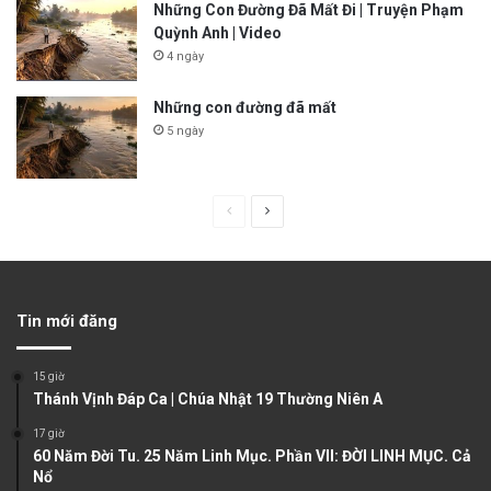
Những Con Đường Đã Mất Đi | Truyện Phạm
Quỳnh Anh | Video
4 ngày
Những con đường đã mất
5 ngày
P
N
r
e
e
x
v
t
Tin mới đăng
i
p
o
a
15 giờ
u
g
Thánh Vịnh Đáp Ca | Chúa Nhật 19 Thường Niên A
s
e
17 giờ
60 Năm Đời Tu. 25 Năm Linh Mục. Phần VII: ĐỜI LINH MỤC. Cả
p
Nổ
a