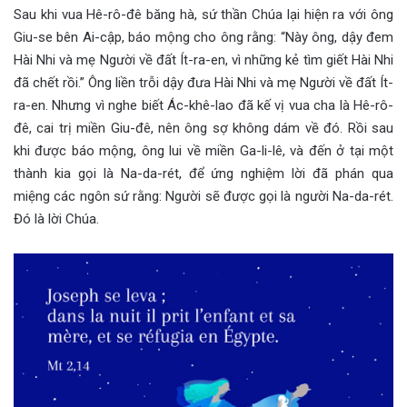
Sau khi vua Hê-rô-đê băng hà, sứ thần Chúa lại hiện ra với ông
Giu-se bên Ai-cập, báo mộng cho ông rằng: “Này ông, dậy đem
Hài Nhi và mẹ Người về đất Ít-ra-en, vì những kẻ tìm giết Hài Nhi
đã chết rồi.” Ông liền trỗi dậy đưa Hài Nhi và mẹ Người về đất Ít-
ra-en. Nhưng vì nghe biết Ác-khê-lao đã kế vị vua cha là Hê-rô-
đê, cai trị miền Giu-đê, nên ông sợ không dám về đó. Rồi sau
khi được báo mộng, ông lui về miền Ga-li-lê, và đến ở tại một
thành kia gọi là Na-da-rét, để ứng nghiệm lời đã phán qua
miệng các ngôn sứ rằng: Người sẽ được gọi là người Na-da-rét.
Đó là lời Chúa.