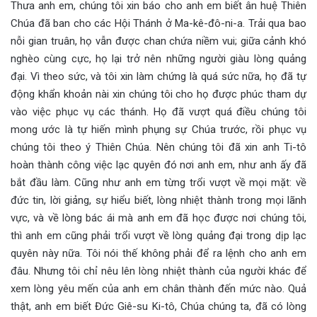
Thưa anh em, chúng tôi xin báo cho anh em biết ân huệ Thiên
Chúa đã ban cho các Hội Thánh ở Ma-kê-đô-ni-a. Trải qua bao
nỗi gian truân, họ vẫn được chan chứa niềm vui; giữa cảnh khó
nghèo cùng cực, họ lại trở nên những người giàu lòng quảng
đại. Vì theo sức, và tôi xin làm chứng là quá sức nữa, họ đã tự
động khẩn khoản nài xin chúng tôi cho họ được phúc tham dự
vào việc phục vụ các thánh. Họ đã vượt quá điều chúng tôi
mong ước là tự hiến mình phụng sự Chúa trước, rồi phục vụ
chúng tôi theo ý Thiên Chúa. Nên chúng tôi đã xin anh Ti-tô
hoàn thành công việc lạc quyên đó nơi anh em, như anh ấy đã
bắt đầu làm. Cũng như anh em từng trổi vượt về mọi mặt: về
đức tin, lời giảng, sự hiểu biết, lòng nhiệt thành trong mọi lãnh
vực, và về lòng bác ái mà anh em đã học được nơi chúng tôi,
thì anh em cũng phải trổi vượt về lòng quảng đại trong dịp lạc
quyên này nữa. Tôi nói thế không phải để ra lệnh cho anh em
đâu. Nhưng tôi chỉ nêu lên lòng nhiệt thành của người khác để
xem lòng yêu mến của anh em chân thành đến mức nào. Quả
thật, anh em biết Đức Giê-su Ki-tô, Chúa chúng ta, đã có lòng