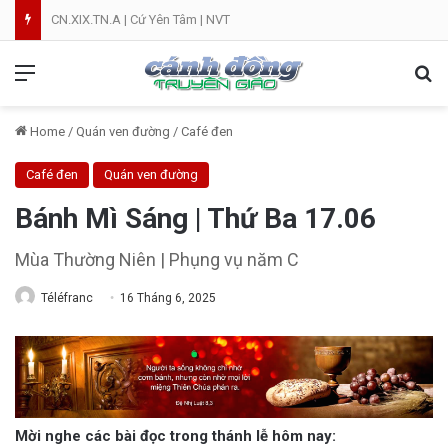
CN.XIX.TN.A | Cứ Yên Tâm | NVT
Menu
Se
Home
/
Quán ven đường
/
Café đen
Café đen
Quán ven đường
Bánh Mì Sáng | Thứ Ba 17.06
Mùa Thường Niên | Phụng vụ năm C
Téléfranc
16 Tháng 6, 2025
Mời nghe các bài đọc trong thánh lễ hôm nay: