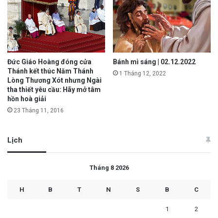
Đức Giáo Hoàng đóng cửa
Bánh mì sáng | 02.12.2022
Thánh kết thúc Năm Thánh
1 Tháng 12, 2022
Lòng Thương Xót nhưng Ngài
tha thiết yêu cầu: Hãy mở tâm
hồn hoà giải
23 Tháng 11, 2016
Lịch
Tháng 8 2026
H
B
T
N
S
B
C
1
2