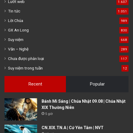
Lướt web
1.607
Tin tức
1.051
Lời Chúa
989
GX An Long
830
Suy niệm
668
Văn – Nghệ
289
Chưa được phân loại
117
Suy niệm trong tuần
12
Recent
Popular
Bánh Mì Sáng | Chúa Nhật 09.08 | Chúa Nhật
XIX Thường Niên
5 giờ
CN.XIX.TN.A | Cứ Yên Tâm | NVT