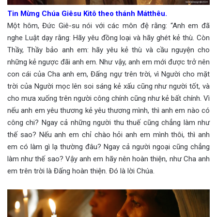
Tin Mừng Chúa Giêsu Kitô theo thánh Mátthêu.
Một hôm, Đức Giê-su nói với các môn đệ rằng: “Anh em đã
nghe Luật dạy rằng: Hãy yêu đồng loại và hãy ghét kẻ thù. Còn
Thầy, Thầy bảo anh em: hãy yêu kẻ thù và cầu nguyện cho
những kẻ ngược đãi anh em. Như vậy, anh em mới được trở nên
con cái của Cha anh em, Đấng ngự trên trời, vì Người cho mặt
trời của Người mọc lên soi sáng kẻ xấu cũng như người tốt, và
cho mưa xuống trên người công chính cũng như kẻ bất chính. Vì
nếu anh em yêu thương kẻ yêu thương mình, thì anh em nào có
công chi? Ngay cả những người thu thuế cũng chẳng làm như
thế sao? Nếu anh em chỉ chào hỏi anh em mình thôi, thì anh
em có làm gì lạ thường đâu? Ngay cả người ngoại cũng chẳng
làm như thế sao? Vậy anh em hãy nên hoàn thiện, như Cha anh
em trên trời là Đấng hoàn thiện. Đó là lời Chúa.