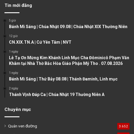
v
t
Tin mới đăng
i
p
o
a
5 giờ
u
g
Bánh Mì Sáng | Chúa Nhật 09.08 | Chúa Nhật XIX Thường Niên
s
e
12 giờ
CN.XIX.TN.A | Cứ Yên Tâm | NVT
p
a
1 ngày
Lễ Tạ Ơn Mừng Kim Khánh Linh Mục Cha Đôminicô Phạm Văn
g
Khâm tại Nhà Thờ Bắc Hòa Giáo Phận Mỹ Tho . 07.08.2026
e
1 ngày
Bánh Mì Sáng | Thứ Bảy 08.08 | Thánh Đaminh, Linh mục
2 ngày
Thánh Vịnh Đáp Ca | Chúa Nhật 19 Thường Niên A
Chuyên mục
Quán ven đường
3.652