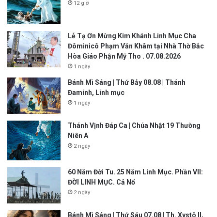
12 giờ
Lễ Tạ Ơn Mừng Kim Khánh Linh Mục Cha
Đôminicô Phạm Văn Khâm tại Nhà Thờ Bắc
Hòa Giáo Phận Mỹ Tho . 07.08.2026
1 ngày
Bánh Mì Sáng | Thứ Bảy 08.08 | Thánh
Đaminh, Linh mục
1 ngày
Thánh Vịnh Đáp Ca | Chúa Nhật 19 Thường
Niên A
2 ngày
60 Năm Đời Tu. 25 Năm Linh Mục. Phần VII:
ĐỜI LINH MỤC. Cả Nổ
2 ngày
Bánh Mì Sáng | Thứ Sáu 07.08 | Th. Xystô II,