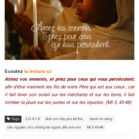
Ecoutez
la lecture ici
Aimez vos ennemis, et priez pour ceux qui vous persécutent
,
afin d’être vraiment les fils de votre Père qui est aux cieux ; car
il fait lever son soleil sur les méchants et sur les bons, il fait
tomber la pluie sur les justes et sur les injustes. (Mt 5, 43-48)
Tags
2 Cr 8 1-9
Anh em hãy yêu kẻ thù.
bánh mì sáng
cầu nguyện cho những kẻ ngược đãi anh em
Mt 5 43-48