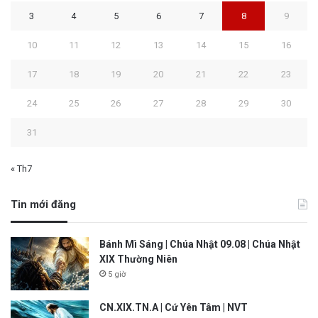
3
4
5
6
7
8
9
10
11
12
13
14
15
16
17
18
19
20
21
22
23
24
25
26
27
28
29
30
31
« Th7
Tin mới đăng
Bánh Mì Sáng | Chúa Nhật 09.08 | Chúa Nhật
XIX Thường Niên
5 giờ
CN.XIX.TN.A | Cứ Yên Tâm | NVT