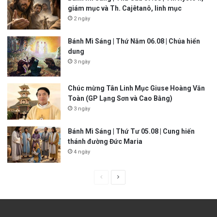
giám mục và Th. Cajêtanô, linh mục
2 ngày
Bánh Mì Sáng | Thứ Năm 06.08 | Chúa hiển
dung
3 ngày
Chúc mừng Tân Linh Mục Giuse Hoàng Văn
Toàn (GP Lạng Sơn và Cao Bằng)
3 ngày
Bánh Mì Sáng | Thứ Tư 05.08 | Cung hiến
thánh đường Đức Maria
4 ngày
P
N
r
e
e
x