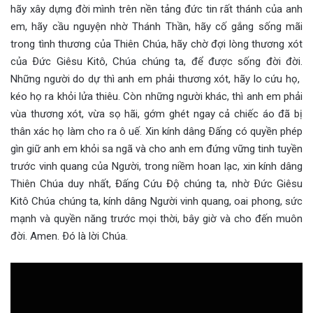
hãy xây dựng đời mình trên nền tảng đức tin rất thánh của anh
em, hãy cầu nguyện nhờ Thánh Thần, hãy cố gắng sống mãi
trong tình thương của Thiên Chúa, hãy chờ đợi lòng thương xót
của Ðức Giêsu Kitô, Chúa chúng ta, để được sống đời đời.
Những người do dự thì anh em phải thương xót, hãy lo cứu họ,
kéo họ ra khỏi lửa thiêu. Còn những người khác, thì anh em phải
vùa thương xót, vừa sọ hãi, gớm ghét ngay cả chiếc áo đã bị
thân xác họ làm cho ra ô uế. Xin kính dâng Ðấng có quyền phép
gìn giữ anh em khỏi sa ngã và cho anh em đứng vững tinh tuyền
trước vinh quang của Người, trong niềm hoan lạc, xin kính dâng
Thiên Chúa duy nhất, Đấng Cứu Độ chúng ta, nhờ Ðức Giêsu
Kitô Chúa chúng ta, kính dâng Người vinh quang, oai phong, sức
mạnh và quyền năng trước mọi thời, bây giờ và cho đến muôn
đời. Amen. Ðó là lời Chúa.