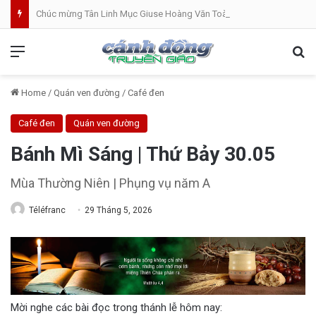
Chúc mừng Tân Linh Mục Giuse Hoàng Văn Toàn (GP Lạng Sơn và Cao Bằng)
Menu
Se
Home
/
Quán ven đường
/
Café đen
Café đen
Quán ven đường
Bánh Mì Sáng | Thứ Bảy 30.05
Mùa Thường Niên | Phụng vụ năm A
Téléfranc
29 Tháng 5, 2026
Mời nghe các bài đọc trong thánh lễ hôm nay: