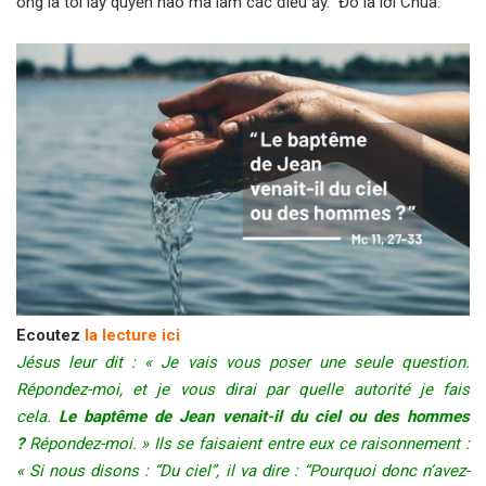
ông là tôi lấy quyền nào mà làm các điều ấy.” Đó là lời Chúa.
Ecoutez
la lecture ici
Jésus leur dit : « Je vais vous poser une seule question.
Répondez-moi, et je vous dirai par quelle autorité je fais
cela.
Le baptême de Jean venait-il du ciel ou des hommes
?
Répondez-moi. » Ils se faisaient entre eux ce raisonnement :
« Si nous disons : “Du ciel”, il va dire : “Pourquoi donc n’avez-