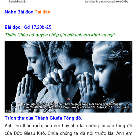
Nghe Bài đọc
Tại đây
Bài đọc:
Gđ 17,20b-25
Thiên Chúa có quyền phép gìn giữ anh em khỏi sa ngã.
Trích thư của Thánh Giuđa Tông đồ.
Anh em thân mến, anh em hãy nhớ lại những lời các tông đồ
của Ðức Giêsu Kitô, Chúa chúng ta đã nói trước kia. Anh em