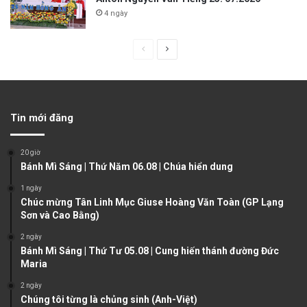
4 ngày
P
N
r
e
e
x
v
t
Tin mới đăng
i
p
o
a
20 giờ
u
g
Bánh Mì Sáng | Thứ Năm 06.08 | Chúa hiển dung
s
e
1 ngày
Chúc mừng Tân Linh Mục Giuse Hoàng Văn Toàn (GP Lạng
p
Sơn và Cao Bằng)
a
2 ngày
g
Bánh Mì Sáng | Thứ Tư 05.08 | Cung hiến thánh đường Đức
e
Maria
2 ngày
Chúng tôi từng là chủng sinh (Anh-Việt)