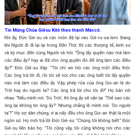
Tin Mừng Chúa Giêsu Kitô theo thánh Máccô.
Khi ấy, Đức Giê-su và các môn đệ lại vào Giê-ru-sa-lem. Đang
khi Người đi đi lại lại trong Đền Thờ, thì các thượng tế, kinh sư
và kỳ mục đến cùng Người và hỏi: “Ông lấy quyền nào mà làm
các điều ấy? hay ai đã cho ông quyền đó để ông làm các điều
ấy?” Đức Giê-su đáp: “Tôi chỉ xin hỏi các ông một điều thôi.
Các ông trả lời đi, rồi tôi sẽ nói cho các ông biết tôi lấy quyền
nào mà làm các điều ấy. Vậy, phép rửa của ông Gio-an là do
Trời hay do người ta? Các ông trả lời cho tôi đi!” Họ bàn với
nhau: “Nếu mình nói: ‘Do Trời’, thì ông ấy sẽ vặn lại: ‘Thế sao các
ông lại không tin ông ấy?’ Nhưng chẳng lẽ mình nói: ‘Do người
ta’?” Họ sợ dân chúng, vì ai nấy đều cho ông Gio-an thật là một
ngôn sứ. Họ mới trả lời Đức Giê-su: “Chúng tôi không biết.” Đức
Giê-su liền bảo họ: “Tôi cũng vậy, tôi cũng không nói cho các