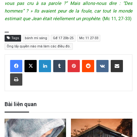
vous pas cru à sa parole ?” Mais allons-nous dire : “Des
hommes” ? » Ils avaient peur de la foule, car tout le monde
estimait que Jean était réellement un prophète.
(Mc 11, 27-33)
Tags
bánh mì sáng
Gđ 17 20b-25
Mc 11 27-33
Ông lấy quyền nào mà làm các điều đó.
LinkedIn
Tumblr
Pinterest
Reddit
VKontakte
Share via Email
Print
Bài liên quan