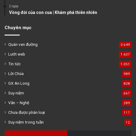
2 ngày
Vòng đời của con cua | Khám phá thiên nhiên
Chuyên mục
Quán ven đường
3.649
Lướt web
1.607
Tin tức
1.051
Lời Chúa
989
GX An Long
828
Suy niệm
667
Văn – Nghệ
289
Chưa được phân loại
117
Suy niệm trong tuần
12