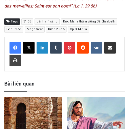
des merveilles; Saint est son nom!” (Lc 1, 39-56)
Tags
31.05
bánh mì sáng
Đức Maria thăm viếng Bà Êlisabeth
Lc 1 39-56
Magnificat
Rm 12 9-16
Xp 3 14-18a
LinkedIn
Tumblr
Pinterest
Reddit
VKontakte
Share via Email
Print
Bài liên quan