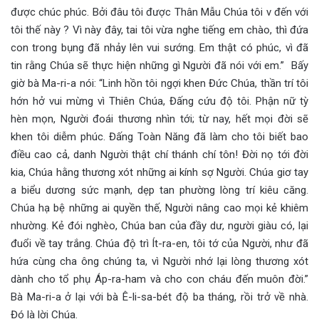
được chúc phúc. Bởi đâu tôi được Thân Mẫu Chúa tôi v đến với
tôi thế này ? Vì này đây, tai tôi vừa nghe tiếng em chào, thì đứa
con trong bụng đã nhảy lên vui sướng. Em thật có phúc, vì đã
tin rằng Chúa sẽ thực hiện những gì Người đã nói với em.” Bấy
giờ bà Ma-ri-a nói: “Linh hồn tôi ngợi khen Đức Chúa, thần trí tôi
hớn hở vui mừng vì Thiên Chúa, Đấng cứu độ tôi. Phận nữ tỳ
hèn mọn, Người đoái thương nhìn tới; từ nay, hết mọi đời sẽ
khen tôi diễm phúc. Đấng Toàn Năng đã làm cho tôi biết bao
điều cao cả, danh Người thật chí thánh chí tôn! Đời nọ tới đời
kia, Chúa hằng thương xót những ai kính sợ Người. Chúa giơ tay
a biểu dương sức mạnh, dẹp tan phường lòng trí kiêu căng.
Chúa hạ bệ những ai quyền thế, Người nâng cao mọi kẻ khiêm
nhường. Kẻ đói nghèo, Chúa ban của đầy dư, người giàu có, lại
đuổi về tay trắng. Chúa độ trì Ít-ra-en, tôi tớ của Người, như đã
hứa cùng cha ông chúng ta, vì Người nhớ lại lòng thương xót
dành cho tổ phụ Áp-ra-ham và cho con cháu đến muôn đời.”
Bà Ma-ri-a ở lại với bà Ê-li-sa-bét độ ba tháng, rồi trở về nhà.
Đó là lời Chúa.