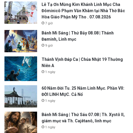
Lễ Tạ Ơn Mừng Kim Khánh Linh Mục Cha
Đôminicô Phạm Văn Khâm tại Nhà Thờ Bắc
Hòa Giáo Phận Mỹ Tho . 07.08.2026
7 giờ
Bánh Mì Sáng | Thứ Bảy 08.08 | Thánh
Đaminh, Linh mục
9 giờ
Thánh Vịnh Đáp Ca | Chúa Nhật 19 Thường
Niên A
1 ngày
60 Năm Đời Tu. 25 Năm Linh Mục. Phần VII:
ĐỜI LINH MỤC. Cả Nổ
1 ngày
Bánh Mì Sáng | Thứ Sáu 07.08 | Th. Xystô II,
giám mục và Th. Cajêtanô, linh mục
1 ngày