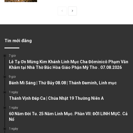
P
N
r
e
e
x
v
t
Tin mới đăng
i
p
o
a
7 giờ
u
g
Lễ Tạ Ơn Mừng Kim Khánh Linh Mục Cha Đôminicô Phạm Văn
Khâm tại Nhà Thờ Bắc Hòa Giáo Phận Mỹ Tho . 07.08.2026
s
e
9 giờ
p
Bánh Mì Sáng | Thứ Bảy 08.08 | Thánh Đaminh, Linh mục
a
1 ngày
g
Thánh Vịnh Đáp Ca | Chúa Nhật 19 Thường Niên A
e
1 ngày
60 Năm Đời Tu. 25 Năm Linh Mục. Phần VII: ĐỜI LINH MỤC. Cả
Nổ
1 ngày