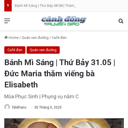
Bánh Mì Sáng | Thứ Bảy 08.08 | Thánh Đaminh, Linh mục
Menu
Se
Home
/
Quán ven đường
/
Café đen
Café đen
Quán ven đường
Bánh Mì Sáng | Thứ Bảy 31.05 |
Đức Maria thăm viếng bà
Elisabeth
Mùa Phục Sinh | Phụng vụ năm C
Téléfranc
30 Tháng 5, 2025