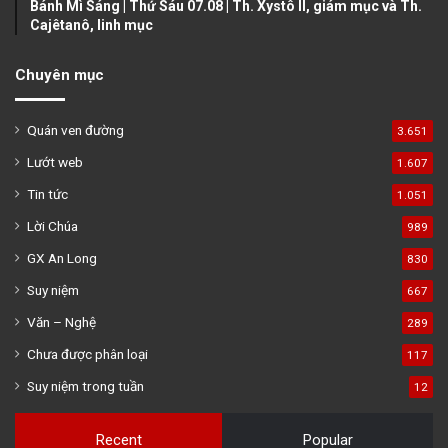
Bánh Mì Sáng | Thứ Sáu 07.08 | Th. Xystô II, giám mục và Th.
Cajêtanô, linh mục
Chuyên mục
Quán ven đường
3.651
Lướt web
1.607
Tin tức
1.051
Lời Chúa
989
GX An Long
830
Suy niệm
667
Văn – Nghệ
289
Chưa được phân loại
117
Suy niệm trong tuần
12
Recent
Popular