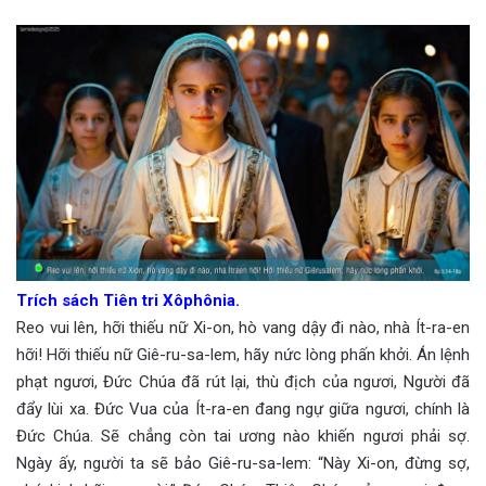
Trích sách Tiên tri Xôphônia.
Reo vui lên, hỡi thiếu nữ Xi-on, hò vang dậy đi nào, nhà Ít-ra-en
hỡi! Hỡi thiếu nữ Giê-ru-sa-lem, hãy nức lòng phấn khởi. Án lệnh
phạt ngươi, Đức Chúa đã rút lại, thù địch của ngươi, Người đã
đẩy lùi xa. Đức Vua của Ít-ra-en đang ngự giữa ngươi, chính là
Đức Chúa. Sẽ chẳng còn tai ương nào khiến ngươi phải sợ.
Ngày ấy, người ta sẽ bảo Giê-ru-sa-lem: “Này Xi-on, đừng sợ,