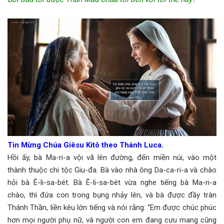
Tin Mừng Chúa Giêsu Kitô theo Thánh Luca.
Hồi ấy, bà Ma-ri-a vội vã lên đường, đến miền núi, vào một
thành thuộc chi tộc Giu-đa. Bà vào nhà ông Da-ca-ri-a và chào
hỏi bà Ê-li-sa-bét. Bà Ê-li-sa-bét vừa nghe tiếng bà Ma-ri-a
chào, thì đứa con trong bụng nhảy lên, và bà được đầy tràn
Thánh Thần, liền kêu lớn tiếng và nói rằng: “Em được chúc phúc
hơn mọi người phụ nữ, và người con em đang cưu mang cũng