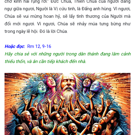
chớ kinh hãi rụng rời.” Đức Chúa, Thiên Chúa của ngươi đang
ngự giữa ngươi, Người là Vị cứu tinh, là Đấng anh hùng. Vì ngươi,
Chúa sẽ vui mừng hoan hỷ, sẽ lấy tình thương của Người mà
đổi mới ngươi. Vì ngươi, Chúa sẽ nhảy múa tưng bừng như
trong ngày lễ hội. Ðó là lời Chúa.
Hoặc đọc
:
Rm 12, 9-16
Hãy chia sẻ với những người trong dân thánh đang lâm cảnh
thiếu thốn, và ân cần tiếp khách đến nhà.