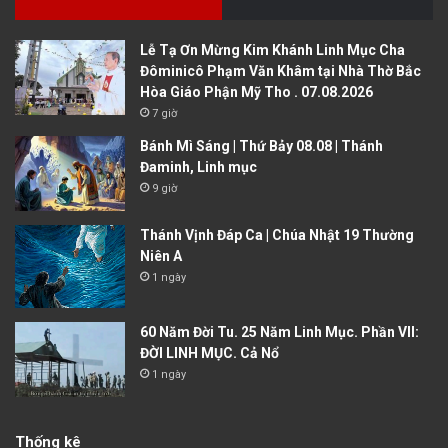
Lễ Tạ Ơn Mừng Kim Khánh Linh Mục Cha
Đôminicô Phạm Văn Khâm tại Nhà Thờ Bắc
Hòa Giáo Phận Mỹ Tho . 07.08.2026
7 giờ
Bánh Mì Sáng | Thứ Bảy 08.08 | Thánh
Đaminh, Linh mục
9 giờ
Thánh Vịnh Đáp Ca | Chúa Nhật 19 Thường
Niên A
1 ngày
60 Năm Đời Tu. 25 Năm Linh Mục. Phần VII:
ĐỜI LINH MỤC. Cả Nổ
1 ngày
Thống kê