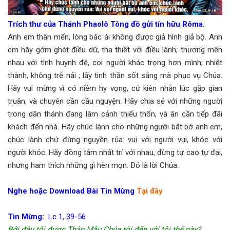
Trích thư của Thánh Phaolô Tông đồ gửi tín hữu Rôma.
Anh em thân mến, lòng bác ái không được giả hình giả bộ. Anh
em hãy gớm ghét điều dữ, tha thiết với điều lành; thương mến
nhau với tình huynh đệ, coi người khác trọng hơn mình; nhiệt
thành, không trễ nải ; lấy tinh thần sốt sắng mà phục vụ Chúa.
Hãy vui mừng vì có niềm hy vọng, cứ kiên nhẫn lúc gặp gian
truân, và chuyên cần cầu nguyện. Hãy chia sẻ với những người
trong dân thánh đang lâm cảnh thiếu thốn, và ân cần tiếp đãi
khách đến nhà. Hãy chúc lành cho những người bắt bớ anh em,
chúc lành chứ đừng nguyền rủa: vui với người vui, khóc với
người khóc. Hãy đồng tâm nhất trí với nhau, đừng tự cao tự đại,
nhưng ham thích những gì hèn mọn. Ðó là lời Chúa.
Nghe hoặc Download Bài Tin Mừng
Tại đây
Tin Mừng:
Lc 1, 39-56
Bởi đâu tôi được Thân Mẫu Chúa tôi đến với tôi thế này?