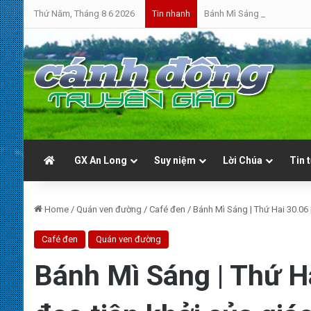
Thứ Năm, Tháng 8 6 2026
Bánh Mì Sáng | Thứ Sáu 07.0
Tin nhanh
GX An Long
Suy niệm
Lời Chúa
Tin 
Home
/
Quán ven đường
/
Café đen
/
Bánh Mì Sáng | Thứ Hai 30.06
Café đen
Quán ven đường
Bánh Mì Sáng | Thứ Ha