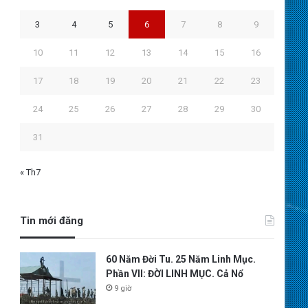
3
4
5
6
7
8
9
10
11
12
13
14
15
16
17
18
19
20
21
22
23
24
25
26
27
28
29
30
31
« Th7
Tin mới đăng
60 Năm Đời Tu. 25 Năm Linh Mục.
Phần VII: ĐỜI LINH MỤC. Cả Nổ
9 giờ