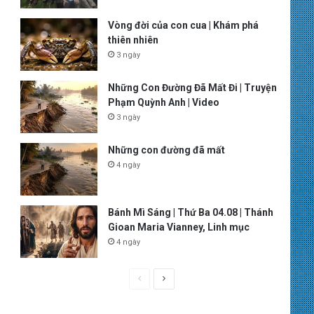
Vòng đời của con cua | Khám phá
thiên nhiên
3 ngày
Những Con Đường Đã Mất Đi | Truyện
Phạm Quỳnh Anh | Video
3 ngày
Những con đường đã mất
4 ngày
Bánh Mì Sáng | Thứ Ba 04.08 | Thánh
Gioan Maria Vianney, Linh mục
4 ngày
P
N
r
e