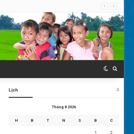
Switch skin
Search 
Lịch
Tháng 8 2026
H
B
T
N
S
B
C
1
2