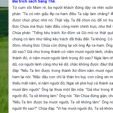
Bài trích sách Sáng Thế.
Từ cụm sồi Mam rê, ba người khách đứng dậy và nhìn xuố
phán: “Ta có nên giấu Áp-ra-ham điều Ta sắp làm chăng? 
được chúc phúc nhờ nó. Thật vậy, Ta đã chọn nó, để nó tru
Đức Chúa mà thực hiện điều công minh chính trực; như thế
Chúa phán: “Tiếng kêu trách Xơ-đôm và Gô-mô-ra thật quá 
chúng có làm như tiếng kêu trách đã thấu đến Ta không. Có h
đôm, nhưng Đức Chúa còn đứng lại với ông Áp-ra-ham. Ông lại
dữ sao? Giả như trong thành có năm mươi người lành, chẳng 
thành đó, vì năm mươi người lành trong đó sao? Ngài làm nh
dữ, coi người lành cũng như kẻ dữ, chắc không được đâu! Đấ
đáp: “Nếu Ta tìm được trong thành Xơ-đôm năm mươi người l
ham lại nói: “Mặc dầu con chỉ là thân tro bụi, con cũng xin
thiếu mất năm, vì năm người đó, Ngài sẽ phá huỷ cả thành s
mươi lăm người.” Ông lại thưa một lần nữa: “Giả như trong
người đó, Ta sẽ không làm.” Ông nói: “Xin Chúa đừng giận, ch
“Nếu Ta tìm được ba mươi người, Ta sẽ không làm.” Ông nó
người thì sao?” Chúa đáp: “Vì hai mươi người đó, Ta sẽ khôn