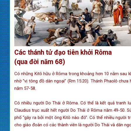
Các thánh tử đạo tiên khởi Rôma
(qua đời năm 68)
Có những Kitô hữu ở Rôma trong khoảng hơn 10 năm sau khi 
nhờ “vị tông đồ dân ngoại” (Rm 15:20). Thánh Phaolô chưa 
năm 57-58.
Có nhiều người Do Thái ở Rôma. Có thể là kết quả tranh l
Claudius trục xuất hết người Do Thái ở Rôma năm 49-50. Sử
phố “gây ra bởi một ông Kitô nào đó”. Có thể nhiều người t
cho giáo đoàn có các thành viên là người Do Thái và dân ngo