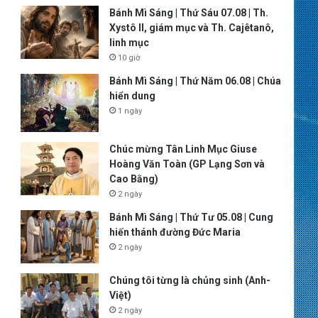
Bánh Mì Sáng | Thứ Sáu 07.08 | Th.
Xystô II, giám mục và Th. Cajêtanô,
linh mục
10 giờ
Bánh Mì Sáng | Thứ Năm 06.08 | Chúa
hiển dung
1 ngày
Chúc mừng Tân Linh Mục Giuse
Hoàng Văn Toàn (GP Lạng Sơn và
Cao Bằng)
2 ngày
Bánh Mì Sáng | Thứ Tư 05.08 | Cung
hiến thánh đường Đức Maria
2 ngày
Chúng tôi từng là chủng sinh (Anh-
Việt)
2 ngày