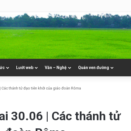
8 | Th. Xystô II, giám mục và Th. Cajêtanô, linh mục
tức
Lướt web
Văn – Nghệ
Quán ven đường
 | Các thánh tử đạo tiên khởi của giáo đoàn Rôma
i 30.06 | Các thánh tử