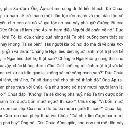
ng phía Xơ-đôm. Ông Áp-ra-ham cùng đi để tiễn khách. Đứ Chúa
Áp-ra-ham sẽ trở thành một dân tộc lớn mạnh và mọi dân tộc sẽ
yền cho con cái nó và gia tộc nó sau này phải giữ đường lối của
 Đức Chúa sẽ làm cho Áp-ra-ham điều Người đã phán về nó.” Đức
lớn! Tội lỗi của chúng quá nặng nề! Ta phải xuống xem thật sự
ay không, Ta sẽ biết.” Hai người kia bỏ nơi đó mà đi về phía Xơ-
 gần và thưa: “Chẳng lẽ Ngài tiêu diệt người lành một trật với kẻ
lẽ Ngài tiêu diệt họ thật sao? Chẳng lẽ Ngài không dung thứ cho
ư vậy, chắc không được đâu! Giết chết người lành một trật với kẻ
ng xét xử cả trần gian lại không xét xử công minh sao?” Đức Chúa
ành, thì vì họ, Ta sẽ dung thứ cho tất cả thành đó.” Ông Áp-ra-
 mạn phép thưa với Chúa: Giả như trong số năm mươi người lành lại
ao?” Chúa đáp: “Không! Ta sẽ không phá huỷ, nếu Ta tìm được bốn
 thành tìm được bốn mươi người thì sao?” Chúa đáp: “Vì bốn mươi
o con nói tiếp: Giả như ở đó có ba mươi người thì sao?” Chúa đáp:
i: Con xin mạn phép thưa với Chúa: “Giả như tìm được hai mươi
g phá huỷ.” Ông nói: “Xin Chúa đừng giận, cho con nói một lần này