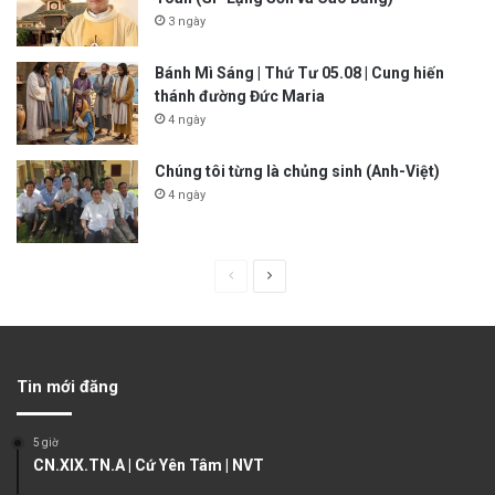
3 ngày
Bánh Mì Sáng | Thứ Tư 05.08 | Cung hiến
thánh đường Đức Maria
4 ngày
Chúng tôi từng là chủng sinh (Anh-Việt)
4 ngày
P
N
r
e
e
x
v
t
Tin mới đăng
i
p
o
a
5 giờ
u
g
CN.XIX.TN.A | Cứ Yên Tâm | NVT
s
e