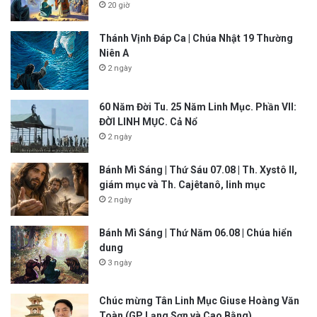
20 giờ
Thánh Vịnh Đáp Ca | Chúa Nhật 19 Thường
Niên A
2 ngày
60 Năm Đời Tu. 25 Năm Linh Mục. Phần VII:
ĐỜI LINH MỤC. Cả Nổ
2 ngày
Bánh Mì Sáng | Thứ Sáu 07.08 | Th. Xystô II,
giám mục và Th. Cajêtanô, linh mục
2 ngày
Bánh Mì Sáng | Thứ Năm 06.08 | Chúa hiển
dung
3 ngày
Chúc mừng Tân Linh Mục Giuse Hoàng Văn
Toàn (GP Lạng Sơn và Cao Bằng)