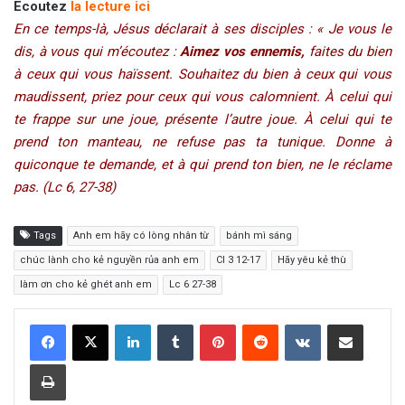
Ecoutez
la lecture ici
En ce temps-là, Jésus déclarait à ses disciples : « Je vous le
dis, à vous qui m’écoutez :
Aimez vos ennemis,
faites du bien
à ceux qui vous haïssent. Souhaitez du bien à ceux qui vous
maudissent, priez pour ceux qui vous calomnient. À celui qui
te frappe sur une joue, présente l’autre joue. À celui qui te
prend ton manteau, ne refuse pas ta tunique. Donne à
quiconque te demande, et à qui prend ton bien, ne le réclame
pas. (Lc 6, 27-38)
Tags
Anh em hãy có lòng nhân từ
bánh mì sáng
chúc lành cho kẻ nguyền rủa anh em
Cl 3 12-17
Hãy yêu kẻ thù
làm ơn cho kẻ ghét anh em
Lc 6 27-38
LinkedIn
Tumblr
Pinterest
Reddit
VKontakte
Share via Email
Print