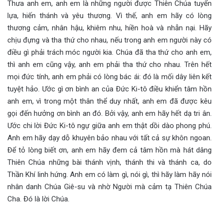
Thưa anh em, anh em là những người được Thiên Chúa tuyển
lựa, hiến thánh và yêu thương. Vì thế, anh em hãy có lòng
thương cảm, nhân hậu, khiêm nhu, hiền hoà và nhẫn nại. Hãy
chịu đựng và tha thứ cho nhau, nếu trong anh em người này có
điều gì phải trách móc người kia. Chúa đã tha thứ cho anh em,
thì anh em cũng vậy, anh em phải tha thứ cho nhau. Trên hết
mọi đức tính, anh em phải có lòng bác ái: đó là mối dây liên kết
tuyệt hảo. Ước gì ơn bình an của Đức Ki-tô điều khiển tâm hồn
anh em, vì trong một thân thể duy nhất, anh em đã được kêu
gọi đến hưởng ơn bình an đó. Bởi vậy, anh em hãy hết dạ tri ân.
Ước chi lời Đức Ki-tô ngự giữa anh em thật dồi dào phong phú.
Anh em hãy dạy dỗ khuyên bảo nhau với tất cả sự khôn ngoan.
Để tỏ lòng biết ơn, anh em hãy đem cả tâm hồn mà hát dâng
Thiên Chúa những bài thánh vịnh, thánh thi và thánh ca, do
Thần Khí linh hứng. Anh em có làm gì, nói gì, thì hãy làm hãy nói
nhân danh Chúa Giê-su và nhờ Người mà cảm tạ Thiên Chúa
Cha. Đó là lời Chúa.