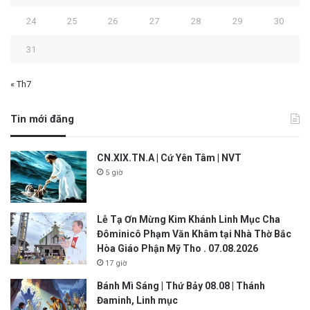
24
25
26
27
28
29
30
31
« Th7
Tin mới đăng
CN.XIX.TN.A | Cứ Yên Tâm | NVT
5 giờ
Lễ Tạ Ơn Mừng Kim Khánh Linh Mục Cha
Đôminicô Phạm Văn Khâm tại Nhà Thờ Bắc
Hòa Giáo Phận Mỹ Tho . 07.08.2026
17 giờ
Bánh Mì Sáng | Thứ Bảy 08.08 | Thánh
Đaminh, Linh mục