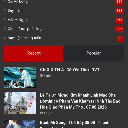
GX An Long
830
Suy niệm
668
Văn – Nghệ
289
Chưa được phân loại
117
Suy niệm trong tuần
12
Recent
Popular
CN.XIX.TN.A | Cứ Yên Tâm | NVT
5 giờ
Lễ Tạ Ơn Mừng Kim Khánh Linh Mục Cha
Đôminicô Phạm Văn Khâm tại Nhà Thờ Bắc
Hòa Giáo Phận Mỹ Tho . 07.08.2026
17 giờ
Bánh Mì Sáng | Thứ Bảy 08.08 | Thánh