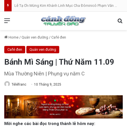
Lễ Tạ Ơn Mừng Kim Khánh Linh Mục Cha Đôminicô Phạm Văn Khâm tại Nhà Thờ Bắc Hòa Giáo Phận Mỹ Tho . 07.08.2026
Menu
Se
Home
/
Quán ven đường
/
Café đen
Café đen
Quán ven đường
Bánh Mì Sáng | Thứ Năm 11.09
Mùa Thường Niên | Phụng vụ năm C
Téléfranc
10 Tháng 9, 2025
Mời nghe các bài đọc trong thánh lễ hôm nay: