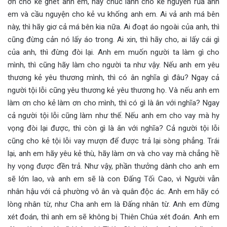
ơn cho kẻ ghét anh em, hãy chúc lành cho kẻ nguyền rủa anh
em và cầu nguyện cho kẻ vu khống anh em. Ai vả anh má bên
này, thì hãy giơ cả má bên kia nữa. Ai đoạt áo ngoài của anh, thì
cũng đừng cản nó lấy áo trong. Ai xin, thì hãy cho, ai lấy cái gì
của anh, thì đừng đòi lại. Anh em muốn người ta làm gì cho
mình, thì cũng hãy làm cho người ta như vậy. Nếu anh em yêu
thương kẻ yêu thương mình, thì có ân nghĩa gì đâu? Ngay cả
người tội lỗi cũng yêu thương kẻ yêu thương họ. Và nếu anh em
làm ơn cho kẻ làm ơn cho mình, thì có gì là ân với nghĩa? Ngay
cả người tội lỗi cũng làm như thế. Nếu anh em cho vay mà hy
vọng đòi lại được, thì còn gì là ân với nghĩa? Cả người tội lỗi
cũng cho kẻ tội lỗi vay mượn để được trả lại sòng phẳng. Trái
lại, anh em hãy yêu kẻ thù, hãy làm ơn và cho vay mà chẳng hề
hy vọng được đền trả. Như vậy, phần thưởng dành cho anh em
sẽ lớn lao, và anh em sẽ là con Đấng Tối Cao, vì Người vẫn
nhân hậu với cả phường vô ân và quân độc ác. Anh em hãy có
lòng nhân từ, như Cha anh em là Đấng nhân từ. Anh em đừng
xét đoán, thì anh em sẽ không bị Thiên Chúa xét đoán. Anh em