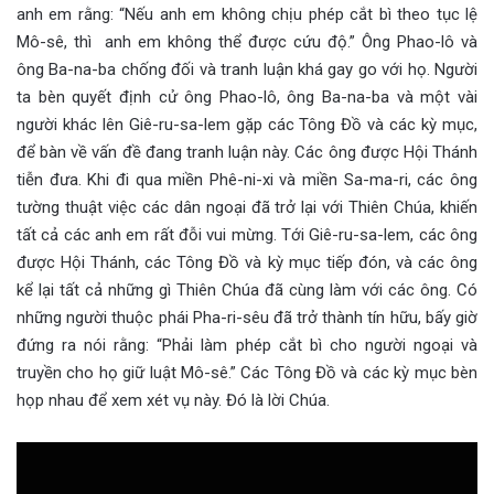
anh em rằng: “Nếu anh em không chịu phép cắt bì theo tục lệ
Mô-sê, thì anh em không thể được cứu độ.” Ông Phao-lô và
ông Ba-na-ba chống đối và tranh luận khá gay go với họ. Người
ta bèn quyết định cử ông Phao-lô, ông Ba-na-ba và một vài
người khác lên Giê-ru-sa-lem gặp các Tông Đồ và các kỳ mục,
để bàn về vấn đề đang tranh luận này. Các ông được Hội Thánh
tiễn đưa. Khi đi qua miền Phê-ni-xi và miền Sa-ma-ri, các ông
tường thuật việc các dân ngoại đã trở lại với Thiên Chúa, khiến
tất cả các anh em rất đỗi vui mừng. Tới Giê-ru-sa-lem, các ông
được Hội Thánh, các Tông Đồ và kỳ mục tiếp đón, và các ông
kể lại tất cả những gì Thiên Chúa đã cùng làm với các ông. Có
những người thuộc phái Pha-ri-sêu đã trở thành tín hữu, bấy giờ
đứng ra nói rằng: “Phải làm phép cắt bì cho người ngoại và
truyền cho họ giữ luật Mô-sê.” Các Tông Đồ và các kỳ mục bèn
họp nhau để xem xét vụ này. Đó là lời Chúa.