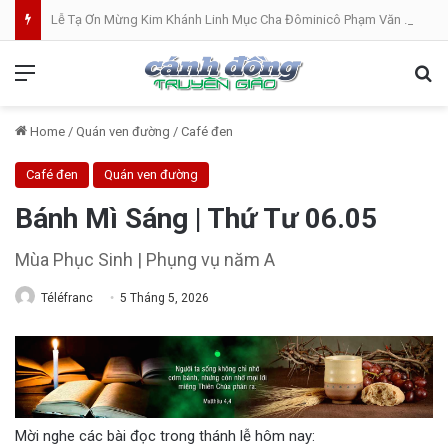
Lễ Tạ Ơn Mừng Kim Khánh Linh Mục Cha Đôminicô Phạm Văn Khâm tại Nhà Thờ Bắc Hòa Giáo Phận Mỹ Tho . 07.08.2026
Menu
Se
Home
/
Quán ven đường
/
Café đen
Café đen
Quán ven đường
Bánh Mì Sáng | Thứ Tư 06.05
Mùa Phục Sinh | Phụng vụ năm A
Téléfranc
5 Tháng 5, 2026
Mời nghe các bài đọc trong thánh lễ hôm nay: