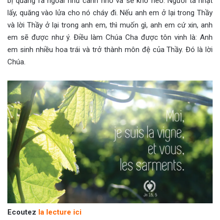
bị quăng ra ngoài như cành nho và sẽ khô héo. Người ta nhặt
lấy, quăng vào lửa cho nó cháy đi. Nếu anh em ở lại trong Thầy
và lời Thầy ở lại trong anh em, thì muốn gì, anh em cứ xin, anh
em sẽ được như ý. Điều làm Chúa Cha được tôn vinh là: Anh
em sinh nhiều hoa trái và trở thành môn đệ của Thầy. Đó là lời
Chúa.
Ecoutez
la lecture ici