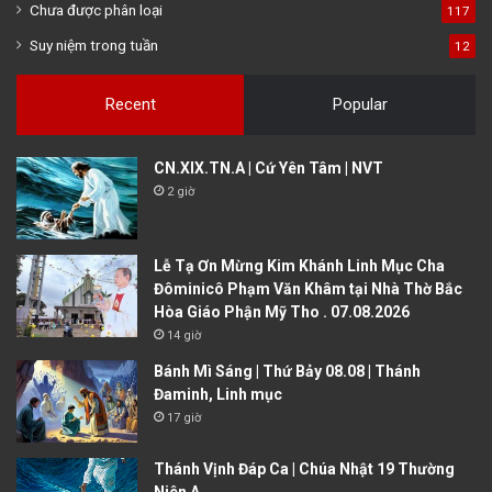
Chưa được phân loại
117
Suy niệm trong tuần
12
Recent
Popular
CN.XIX.TN.A | Cứ Yên Tâm | NVT
2 giờ
Lễ Tạ Ơn Mừng Kim Khánh Linh Mục Cha
Đôminicô Phạm Văn Khâm tại Nhà Thờ Bắc
Hòa Giáo Phận Mỹ Tho . 07.08.2026
14 giờ
Bánh Mì Sáng | Thứ Bảy 08.08 | Thánh
Đaminh, Linh mục
17 giờ
Thánh Vịnh Đáp Ca | Chúa Nhật 19 Thường
Niên A