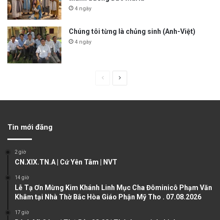
4 ngày
Chúng tôi từng là chủng sinh (Anh-Việt)
4 ngày
P
N
r
e
e
x
v
t
Tin mới đăng
i
p
o
a
2 giờ
u
g
CN.XIX.TN.A | Cứ Yên Tâm | NVT
s
e
14 giờ
Lễ Tạ Ơn Mừng Kim Khánh Linh Mục Cha Đôminicô Phạm Văn
p
Khâm tại Nhà Thờ Bắc Hòa Giáo Phận Mỹ Tho . 07.08.2026
a
17 giờ
g