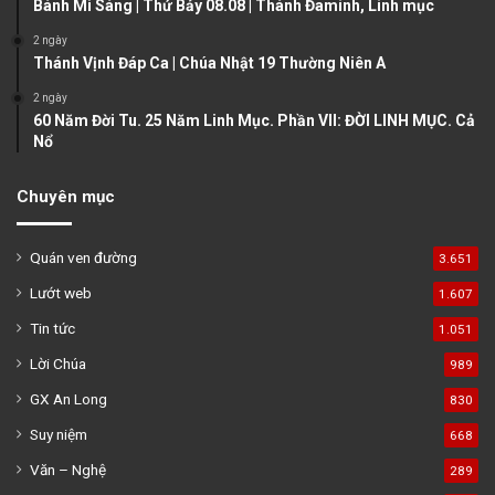
Bánh Mì Sáng | Thứ Bảy 08.08 | Thánh Đaminh, Linh mục
e
2 ngày
Thánh Vịnh Đáp Ca | Chúa Nhật 19 Thường Niên A
2 ngày
60 Năm Đời Tu. 25 Năm Linh Mục. Phần VII: ĐỜI LINH MỤC. Cả
Nổ
Chuyên mục
Quán ven đường
3.651
Lướt web
1.607
Tin tức
1.051
Lời Chúa
989
GX An Long
830
Suy niệm
668
Văn – Nghệ
289