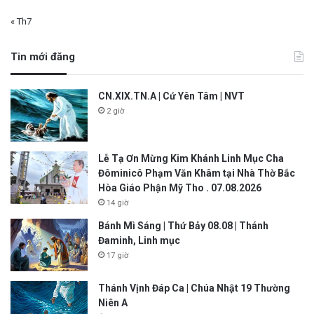
« Th7
Tin mới đăng
CN.XIX.TN.A | Cứ Yên Tâm | NVT
2 giờ
Lễ Tạ Ơn Mừng Kim Khánh Linh Mục Cha
Đôminicô Phạm Văn Khâm tại Nhà Thờ Bắc
Hòa Giáo Phận Mỹ Tho . 07.08.2026
14 giờ
Bánh Mì Sáng | Thứ Bảy 08.08 | Thánh
Đaminh, Linh mục
17 giờ
Thánh Vịnh Đáp Ca | Chúa Nhật 19 Thường
Niên A