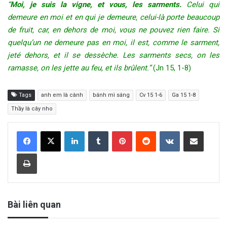
“
Moi, je suis la vigne, et vous, les sarments.
Celui qui
demeure en moi et en qui je demeure, celui-là porte beaucoup
de fruit, car, en dehors de moi, vous ne pouvez rien faire. Si
quelqu’un ne demeure pas en moi, il est, comme le sarment,
jeté dehors, et il se dessèche. Les sarments secs, on les
ramasse, on les jette au feu, et ils brûlent.”
(Jn 15, 1-8)
Tags
anh em là cành
bánh mì sáng
Cv 15 1-6
Ga 15 1-8
Thầy là cây nho
LinkedIn
Tumblr
Pinterest
Reddit
VKontakte
Share via Email
Print
Bài liên quan