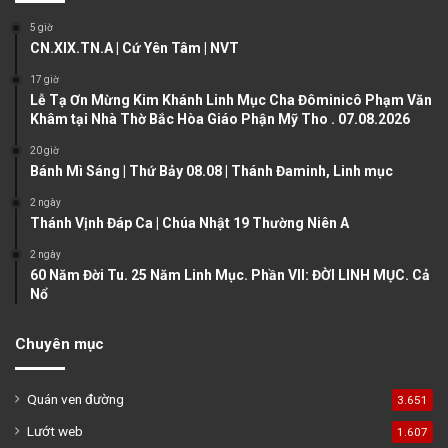
o
a
5 giờ
u
g
CN.XIX.TN.A | Cứ Yên Tâm | NVT
s
e
17 giờ
Lễ Tạ Ơn Mừng Kim Khánh Linh Mục Cha Đôminicô Phạm Văn
p
Khâm tại Nhà Thờ Bắc Hòa Giáo Phận Mỹ Tho . 07.08.2026
a
20 giờ
g
Bánh Mì Sáng | Thứ Bảy 08.08 | Thánh Đaminh, Linh mục
e
2 ngày
Thánh Vịnh Đáp Ca | Chúa Nhật 19 Thường Niên A
2 ngày
60 Năm Đời Tu. 25 Năm Linh Mục. Phần VII: ĐỜI LINH MỤC. Cả
Nổ
Chuyên mục
Quán ven đường
3.651
Lướt web
1.607