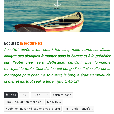
Ecoutez
la lecture ici
Aussitôt après avoir nourri les cinq mille hommes,
Jésus
obligea ses disciples à monter dans la barque et à le précéder
sur l’autre rive
, vers Bethsaïde, pendant que lui-même
renvoyait la foule. Quand il les eut congédiés, il s’en alla sur la
montagne pour prier. Le soir venu, la barque était au milieu de
la mer et lui, tout seul, à terre. (Mc 6, 45-52)
Tags
07.01
1 Ga 4 11-18
bánh mì sáng
Đức Giêsu đi trên mặt biển.
Mc 6 45-52
Người lên thuyền với các ông và gió lặng
Raimunđô Penyafort