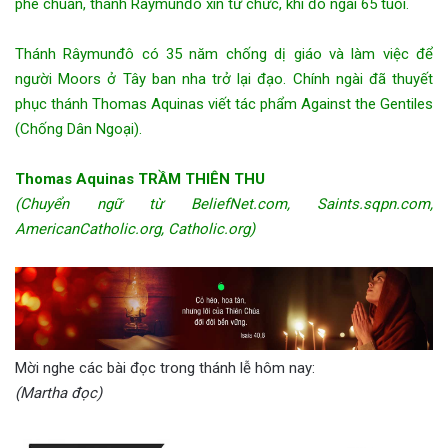
phê chuẩn, thánh Râymunđô xin từ chức, khi đó ngài 65 tuổi.
Thánh Râymunđô có 35 năm chống dị giáo và làm việc để
người Moors ở Tây ban nha trở lại đạo. Chính ngài đã thuyết
phục thánh Thomas Aquinas viết tác phẩm Against the Gentiles
(Chống Dân Ngoại).
Thomas Aquinas TRẦM THIÊN THU
(Chuyển ngữ từ BeliefNet.com, Saints.sqpn.com,
AmericanCatholic.org, Catholic.org)
Mời nghe các bài đọc trong thánh lễ hôm nay:
(Martha đọc)