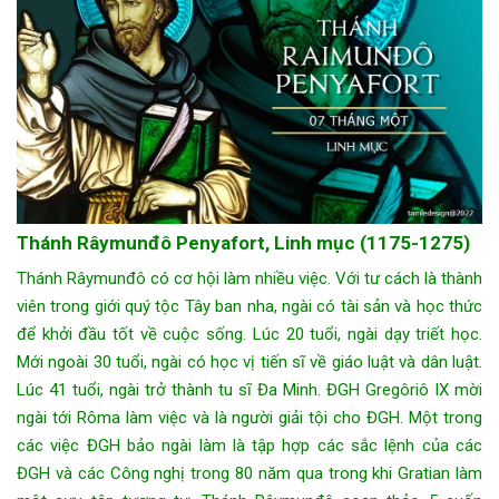
Thánh Râymunđô Penyafort, Linh mục (1175-1275)
Thánh Râymunđô có cơ hội làm nhiều việc. Với tư cách là thành
viên trong giới quý tộc Tây ban nha, ngài có tài sản và học thức
để khởi đầu tốt về cuộc sống. Lúc 20 tuổi, ngài dạy triết học.
Mới ngoài 30 tuổi, ngài có học vị tiến sĩ về giáo luật và dân luật.
Lúc 41 tuổi, ngài trở thành tu sĩ Đa Minh. ĐGH Gregôriô IX mời
ngài tới Rôma làm việc và là người giải tội cho ĐGH. Một trong
các việc ĐGH bảo ngài làm là tập hợp các sắc lệnh của các
ĐGH và các Công nghị trong 80 năm qua trong khi Gratian làm