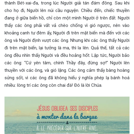
thành Bét-xai-đa, trong lúc Người giải tán đám đông. Sau khi
cho họ đi, Người lên núi cầu nguyện. Chiều đến, chiếc thuyền
đang ở giữa biển hồ, chỉ còn một mình Người ở trên đất. Người
thấy các ông phải vất vả chèo chống vì gió ngược, nên vào
khoảng canh tư đêm ấy, Người đi trên mặt biển mà đến với các
ông và Người định vượt các ông. Nhưng khi các ông thấy Người
đi trên mặt biển, lại tưởng là ma, thì la lên. Quả thế, tất cả các
ông đều nhìn thấy Người và đều hoảng hốt. Lập tức, Người bảo
các ông: “Cứ yên tâm, chính Thầy đây, đừng sợ!” Người lên
thuyền với các ông, và gió lặng. Các ông cảm thấy bàng hoàng
sửng sốt, vì các ông đã không hiểu ý nghĩa phép lạ bánh hoá
nhiều: lòng trí các ông còn chai đá! Đó là lời Chúa.