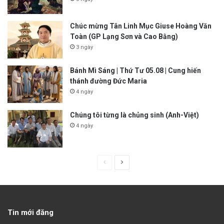
Chúc mừng Tân Linh Mục Giuse Hoàng Văn
Toàn (GP Lạng Sơn và Cao Bằng)
3 ngày
Bánh Mì Sáng | Thứ Tư 05.08 | Cung hiến
thánh đường Đức Maria
4 ngày
Chúng tôi từng là chủng sinh (Anh-Việt)
4 ngày
P
N
r
e
e
x
v
t
Tin mới đăng
i
p