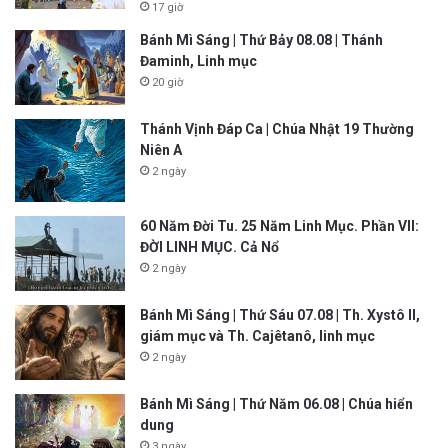
17 giờ
Bánh Mì Sáng | Thứ Bảy 08.08 | Thánh
Đaminh, Linh mục
20 giờ
Thánh Vịnh Đáp Ca | Chúa Nhật 19 Thường
Niên A
2 ngày
60 Năm Đời Tu. 25 Năm Linh Mục. Phần VII:
ĐỜI LINH MỤC. Cả Nổ
2 ngày
Bánh Mì Sáng | Thứ Sáu 07.08 | Th. Xystô II,
giám mục và Th. Cajêtanô, linh mục
2 ngày
Bánh Mì Sáng | Thứ Năm 06.08 | Chúa hiển
dung
3 ngày