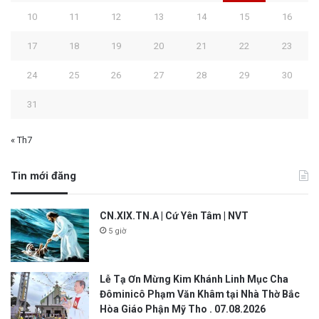
10
11
12
13
14
15
16
17
18
19
20
21
22
23
24
25
26
27
28
29
30
31
« Th7
Tin mới đăng
CN.XIX.TN.A | Cứ Yên Tâm | NVT
5 giờ
Lễ Tạ Ơn Mừng Kim Khánh Linh Mục Cha
Đôminicô Phạm Văn Khâm tại Nhà Thờ Bắc
Hòa Giáo Phận Mỹ Tho . 07.08.2026