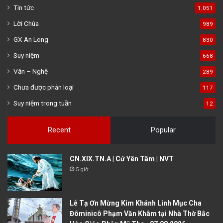
Tin tức
1.051
Lời Chúa
989
GX An Long
830
Suy niệm
668
Văn – Nghệ
289
Chưa được phân loại
117
Suy niệm trong tuần
12
Recent
Popular
CN.XIX.TN.A | Cứ Yên Tâm | NVT
5 giờ
Lễ Tạ Ơn Mừng Kim Khánh Linh Mục Cha
Đôminicô Phạm Văn Khâm tại Nhà Thờ Bắc