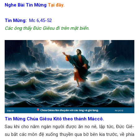
Nghe Bài Tin Mừng
Tại đây.
Tin Mừng:
Mc 6,45-52
Các ông thấy Đức Giêsu đi trên mặt biển.
Tin Mừng Chúa Giêsu Kitô theo thánh Máccô.
Sau khi cho năm ngàn người được ăn no nê, lập tức, Đức Giê-
su bắt các môn đệ xuống thuyền qua bờ bên kia trước, về phía