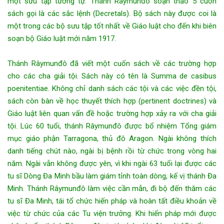
một sưu tập tương tự. Thánh Râymunđô soạn thảo 5 cuốn
sách gọi là các sắc lệnh (Decretals). Bộ sách này được coi là
một trong các bộ sưu tập tốt nhất về Giáo luật cho đến khi biên
soạn bộ Giáo luật mới năm 1917.
Thánh Râymunđô đã viết một cuốn sách về các trường hợp
cho các cha giải tội. Sách này có tên là Summa de casibus
poenitentiae. Không chỉ danh sách các tội và các việc đền tội,
sách còn bàn về học thuyết thích hợp (pertinent doctrines) và
Giáo luật liên quan vấn đề hoặc trường hợp xảy ra với cha giải
tội. Lúc 60 tuổi, thánh Râymunđô được bổ nhiệm Tổng giám
mục giáo phận Tarragona, thủ đô Aragon. Ngài không thích
danh tiếng chút nào, ngài bị bệnh rồi từ chức trong vòng hai
năm. Ngài vẫn không được yên, vì khi ngài 63 tuổi lại được các
tu sĩ Dòng Đa Minh bầu làm giám tỉnh toàn dòng, kế vị thánh Đa
Minh. Thánh Râymunđô làm việc cần mẫn, đi bộ đến thăm các
tu sĩ Đa Minh, tái tổ chức hiến pháp và hoàn tất điều khoản về
việc từ chức của các Tu viện trưởng. Khi hiến pháp mới được