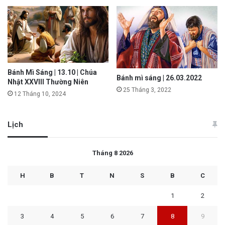
Bánh Mì Sáng | 13.10 | Chúa
Bánh mì sáng | 26.03.2022
Nhật XXVIII Thường Niên
25 Tháng 3, 2022
12 Tháng 10, 2024
Lịch
Tháng 8 2026
H
B
T
N
S
B
C
1
2
3
4
5
6
7
8
9