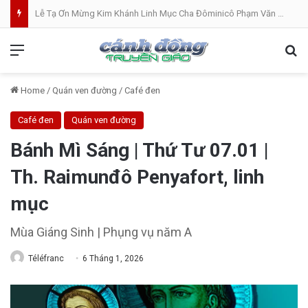
Lễ Tạ Ơn Mừng Kim Khánh Linh Mục Cha Đôminicô Phạm Văn Khâm tại Nhà Thờ Bắc Hòa Giáo Phận Mỹ Tho . 07.08.2026
Menu
Se
Home
/
Quán ven đường
/
Café đen
Café đen
Quán ven đường
Bánh Mì Sáng | Thứ Tư 07.01 |
Th. Raimunđô Penyafort, linh
mục
Mùa Giáng Sinh | Phụng vụ năm A
Téléfranc
6 Tháng 1, 2026