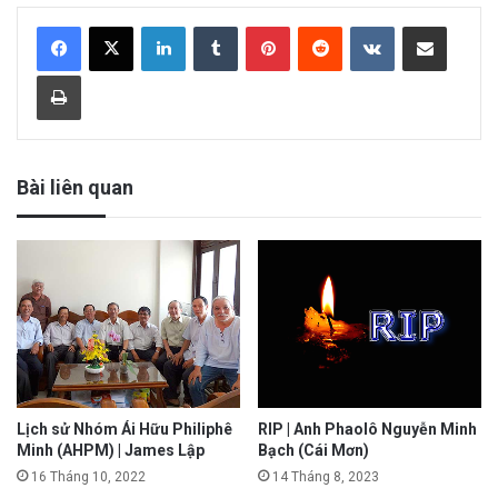
LinkedIn
Tumblr
Pinterest
Reddit
VKontakte
Share via Email
Print
Bài liên quan
Lịch sử Nhóm Ái Hữu Philiphê
RIP | Anh Phaolô Nguyễn Minh
Minh (AHPM) | James Lập
Bạch (Cái Mơn)
16 Tháng 10, 2022
14 Tháng 8, 2023