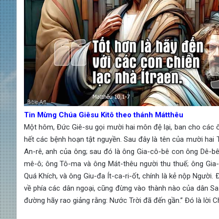
Tin Mừng Chúa Giêsu Kitô theo thánh Mátthêu
Một hôm, Đức Giê-su gọi mười hai môn đệ lại, ban cho các 
hết các bệnh hoạn tật nguyền. Sau đây là tên của mười hai 
An-rê, anh của ông; sau đó là ông Gia-cô-bê con ông Dê-bê
mê-ô; ông Tô-ma và ông Mát-thêu người thu thuế; ông Gi
Quá Khích, và ông Giu-đa Ít-ca-ri-ốt, chính là kẻ nộp Người. 
về phía các dân ngoại, cũng đừng vào thành nào của dân Sa-m
đường hãy rao giảng rằng: Nước Trời đã đến gần.” Đó là lời C