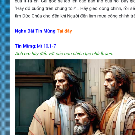
của Ít-ra-en. Gai góc sẽ leo lên các bàn thờ của nó. Bấy giờ
“Hãy đổ xuống trên chúng tôi!”… Hãy gieo công chính, rồi sẽ
tìm Đức Chúa cho đến khi Người đến làm mưa công chính trên
Nghe Bài Tin Mừng
Tại đây
Tin Mừng
:
Mt 10,1-7
Anh em hãy đến với các con chiên lạc nhà Ítraen.