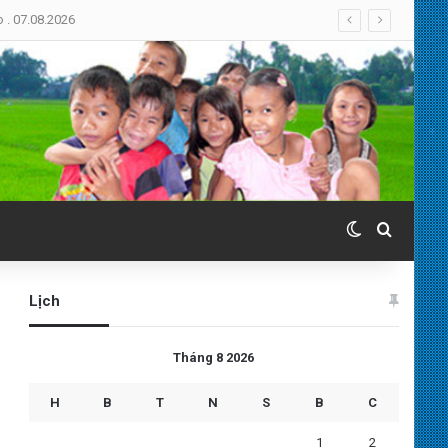
Switch skin
Search 
Lịch
Tháng 8 2026
H
B
T
N
S
B
C
1
2