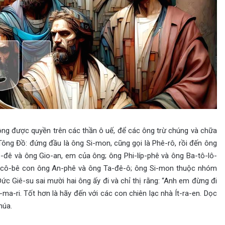
ông được quyền trên các thần ô uế, để các ông trừ chúng và chữa
Tông Đồ: đứng đầu là ông Si-mon, cũng gọi là Phê-rô, rồi đến ông
-đê và ông Gio-an, em của ông; ông Phi-líp-phê và ông Ba-tô-lô-
a-cô-bê con ông An-phê và ông Ta-đê-ô; ông Si-mon thuộc nhóm
Đức Giê-su sai mười hai ông ấy đi và chỉ thị rằng: “Anh em đừng đi
a-ri. Tốt hơn là hãy đến với các con chiên lạc nhà Ít-ra-en. Dọc
húa.