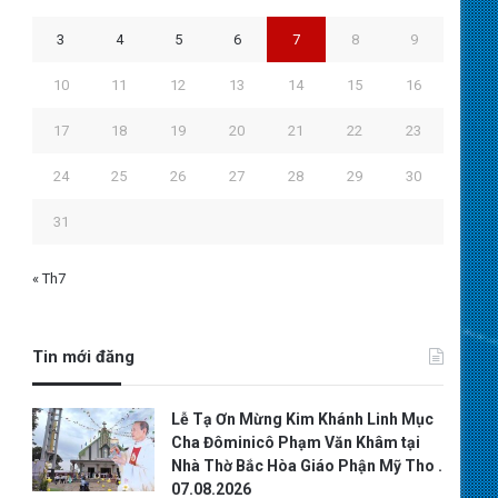
3
4
5
6
7
8
9
10
11
12
13
14
15
16
17
18
19
20
21
22
23
24
25
26
27
28
29
30
31
« Th7
Tin mới đăng
Lễ Tạ Ơn Mừng Kim Khánh Linh Mục
Cha Đôminicô Phạm Văn Khâm tại
Nhà Thờ Bắc Hòa Giáo Phận Mỹ Tho .
07.08.2026