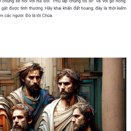
 chúng sẽ nói với núi đồi: “Phủ lấp chúng tôi đi!” và với gò nổng:
 gặt được tình thương. Hãy khai khẩn đất hoang; đây là thời kiếm
 các ngươi. Đó là lời Chúa.