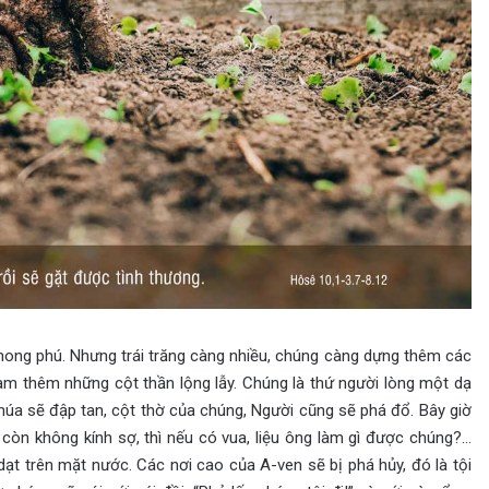
 phong phú. Nhưng trái trăng càng nhiều, chúng càng dựng thêm các
àm thêm những cột thần lộng lẫy. Chúng là thứ người lòng một dạ
Chúa sẽ đập tan, cột thờ của chúng, Người cũng sẽ phá đổ. Bây giờ
 còn không kính sợ, thì nếu có vua, liệu ông làm gì được chúng?…
dạt trên mặt nước. Các nơi cao của A-ven sẽ bị phá hủy, đó là tội