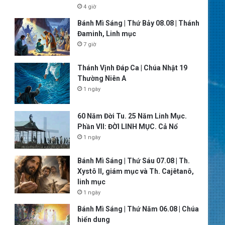
4 giờ
Bánh Mì Sáng | Thứ Bảy 08.08 | Thánh
Đaminh, Linh mục
7 giờ
Thánh Vịnh Đáp Ca | Chúa Nhật 19
Thường Niên A
1 ngày
60 Năm Đời Tu. 25 Năm Linh Mục.
Phần VII: ĐỜI LINH MỤC. Cả Nổ
1 ngày
Bánh Mì Sáng | Thứ Sáu 07.08 | Th.
Xystô II, giám mục và Th. Cajêtanô,
linh mục
1 ngày
Bánh Mì Sáng | Thứ Năm 06.08 | Chúa
hiển dung