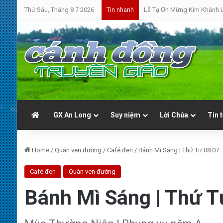
Thứ Sáu, Tháng 8 7 2026
Bánh Mì Sáng | Thứ Bảy 08.
Tin nhanh
GX An Long
Suy niệm
Lời Chúa
Tin 
Home
/
Quán ven đường
/
Café đen
/
Bánh Mì Sáng | Thứ Tư 08.07
Café đen
Quán ven đường
Bánh Mì Sáng | Thứ T