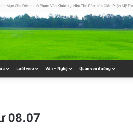
08 | Thánh Đaminh, Linh mục
tức
Lướt web
Văn – Nghệ
Quán ven đường
ư 08.07