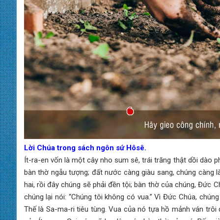
Lời Chúa trong sách ngôn sứ Hôsê.
Ít-ra-en vốn là một cây nho sum sê, trái trăng thật dồi dào
bàn thờ ngẫu tượng; đất nước càng giàu sang, chúng càng l
hai, rồi đây chúng sẽ phải đền tội; bàn thờ của chúng, Đức 
chúng lại nói: “Chúng tôi không có vua.” Vì Đức Chúa, chúng
Thế là Sa-ma-ri tiêu tùng. Vua của nó tựa hồ mảnh ván trôi 