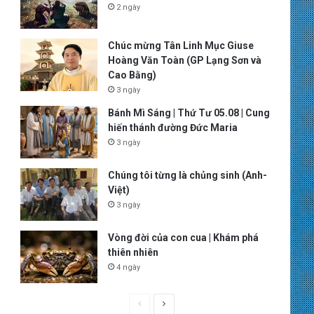
2 ngày
Chúc mừng Tân Linh Mục Giuse
Hoàng Văn Toàn (GP Lạng Sơn và
Cao Bằng)
3 ngày
Bánh Mì Sáng | Thứ Tư 05.08 | Cung
hiến thánh đường Đức Maria
3 ngày
Chúng tôi từng là chủng sinh (Anh-
Việt)
3 ngày
Vòng đời của con cua | Khám phá
thiên nhiên
4 ngày
P
N