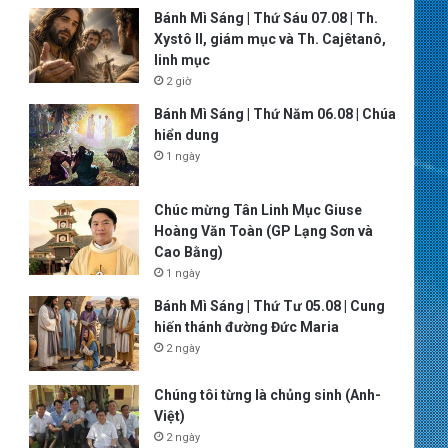
Bánh Mì Sáng | Thứ Sáu 07.08 | Th.
Xystô II, giám mục và Th. Cajêtanô,
linh mục
2 giờ
Bánh Mì Sáng | Thứ Năm 06.08 | Chúa
hiển dung
1 ngày
Chúc mừng Tân Linh Mục Giuse
Hoàng Văn Toàn (GP Lạng Sơn và
Cao Bằng)
1 ngày
Bánh Mì Sáng | Thứ Tư 05.08 | Cung
hiến thánh đường Đức Maria
2 ngày
Chúng tôi từng là chủng sinh (Anh-
Việt)
2 ngày