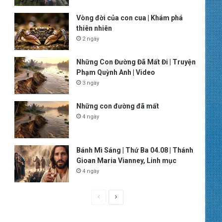
Vòng đời của con cua | Khám phá
thiên nhiên
2 ngày
Những Con Đường Đã Mất Đi | Truyện
Phạm Quỳnh Anh | Video
3 ngày
Những con đường đã mất
4 ngày
Bánh Mì Sáng | Thứ Ba 04.08 | Thánh
Gioan Maria Vianney, Linh mục
4 ngày
P
N
r
e