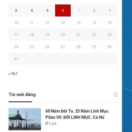
3
4
5
6
7
8
9
10
11
12
13
14
15
16
17
18
19
20
21
22
23
24
25
26
27
28
29
30
31
« Th7
Tin mới đăng
60 Năm Đời Tu. 25 Năm Linh Mục.
Phần VII: ĐỜI LINH MỤC. Cả Nổ
2 giờ