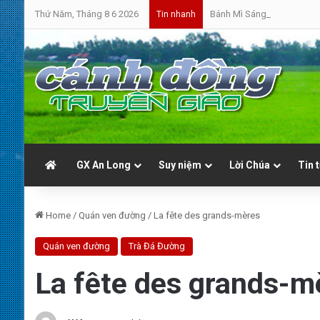
Thứ Năm, Tháng 8 6 2026
Bánh Mì Sáng | Thứ Sáu 07.0
Tin nhanh
GX An Long
Suy niệm
Lời Chúa
Tin 
Home
/
Quán ven đường
/
La fête des grands-mères
Quán ven đường
Trà Đá Đường
La fête des grands-m