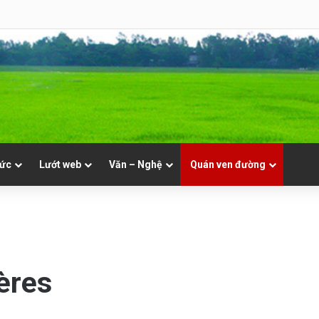
8 | Th. Xystô II, giám mục và Th. Cajêtanô, linh mục
tức
Lướt web
Văn – Nghệ
Quán ven đường
ères