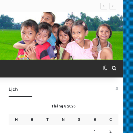
Switch skin
Search 
Lịch
Tháng 8 2026
H
B
T
N
S
B
C
1
2