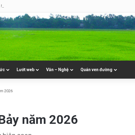
 Mục. Phần VII: ĐỜI LINH MỤC. Cả Nổ
tức
Lướt web
Văn – Nghệ
Quán ven đường
ăm 2026
 Bảy năm 2026