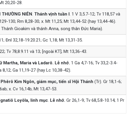
 Mt 20,20-28.
I
THƯỜNG NIÊN
.
Thánh vịnh tuần I
. 1 V 3,5.7-12; Tv 118,57 và
29-130; Rm 8,28-30; x. Mt 11,25; Mt 13,44-52 (hay 13,44-46).
 Thánh Gioakim và thánh Anna, song thân Đức Maria).
1; Đnl 32,18-19.20.21; Gc 1,18; Mt 13,31-35.
2; Tv 78,8.9.11 và 13; [ngoài KT]; Mt 13,36-43.
 Martha, Maria và Ladarô. Lễ nhớ.
1 Ga 4,7-16; Tv 33,2-3.4-
a 8,12; Ga 11,19-27 (hay Lc 10,38-42).
Phêrô Kim Ngôn, giám mục, tiến sĩ Hội Thánh
(Tr). Gr 18,1-6;
6ab; x. Cv 16,14b; Mt 13,47-53.
gnatiô Loyôla, linh mục
.
Lễ nhớ.
Gr 26,1-9; Tv 68,5.8-10.14; 1 Pr