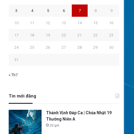
3
4
5
6
7
8
9
10
11
12
13
14
15
16
17
18
19
20
21
22
23
24
25
26
27
28
29
30
31
« Th7
Tin mới đăng
Thánh Vịnh Đáp Ca | Chúa Nhật 19
Thường Niên A
23 giờ