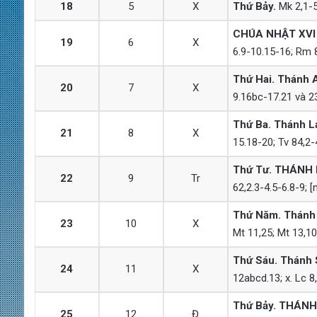
18
5
X
Thứ Bảy.
Mk 2,1-5;
CHÚA NHẬT
XVI
19
6
X
6.9-10.15-16; Rm 8
Thứ Hai. Thánh A
20
7
X
9.16bc-17.21 và 23
Thứ Ba. Thánh La
21
8
X
15.18-20; Tv 84,2-
Thứ Tư. THÁNH 
22
9
Tr
62,2.3-4.5-6.8-9; [
Thứ Năm. Thánh B
23
10
X
Mt 11,25; Mt 13,10
Thứ Sáu. Thánh S
24
11
X
12abcd.13; x. Lc 8
Thứ Bảy. THÁNH
25
12
Đ