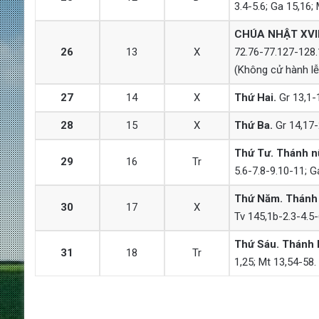
3.4-5.6; Ga 15,16;
CHÚA NHẬT
XVI
26
13
X
72.76-77.127-128.1
(Không cử hành lễ
27
14
X
Thứ Hai.
Gr 13,1-1
28
15
X
Thứ Ba.
Gr 14,17-2
Thứ Tư.
Thánh nữ
29
16
Tr
5.6-7.8-9.10-11; G
Thứ Năm. Thánh 
30
17
X
Tv 145,1b-2.3-4.5-
Thứ Sáu.
Thánh I
31
18
Tr
1,25; Mt 13,54-58.