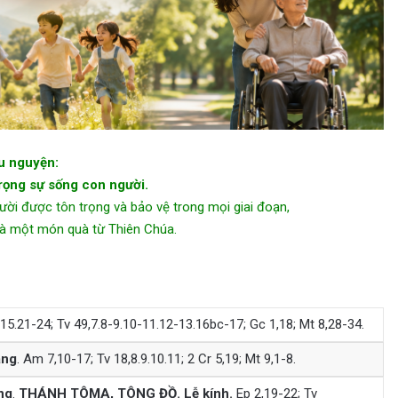
u nguyện:
trọng sự sống con người.
ời được tôn trọng và bảo vệ trong mọi giai đoạn,
là một món quà từ Thiên Chúa.
5.21-24; Tv 49,7.8-9.10-11.12-13.16bc-17; Gc 1,18; Mt 8,28-34.
áng
. Am 7,10-17; Tv 18,8.9.10.11; 2 Cr 5,19; Mt 9,1-8.
ng
.
THÁNH TÔMA, TÔNG ĐỒ. Lễ kính.
Ep 2,19-22; Tv