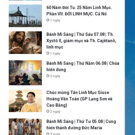
60 Năm Đời Tu. 25 Năm Linh Mục.
Phần VII: ĐỜI LINH MỤC. Cả Nổ
1 ngày
Bánh Mì Sáng | Thứ Sáu 07.08 | Th.
Xystô II, giám mục và Th. Cajêtanô,
linh mục
1 ngày
Bánh Mì Sáng | Thứ Năm 06.08 | Chúa
hiển dung
2 ngày
Chúc mừng Tân Linh Mục Giuse
Hoàng Văn Toàn (GP Lạng Sơn và
Cao Bằng)
2 ngày
Bánh Mì Sáng | Thứ Tư 05.08 | Cung
hiến thánh đường Đức Maria
3 ngày