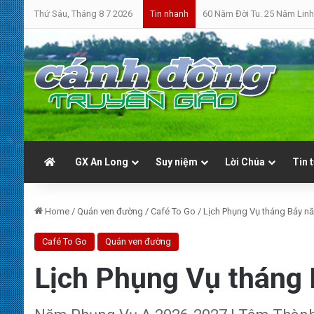
Thứ Sáu, Tháng 8 7 2026
60 Năm Đời Tu. 25 Năm Linh
Tin nhanh
GX An Long
Suy niệm
Lời Chúa
Tin 
Home
/
Quán ven đường
/
Café To Go
/
Lịch Phụng Vụ tháng Bảy n
Café To Go
Quán ven đường
Lịch Phụng Vụ tháng