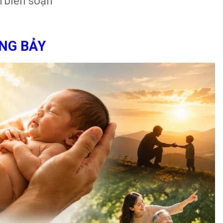
 biên soạn
NG BẢY