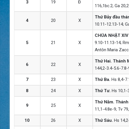
3
19
Đ
116,1bc.2; Ga 20,2
Thứ Bảy đầu thá
4
20
X
10.11-12.13-14; Ga
CHÚA NHẬT
XIV
5
21
X
9.10-11.13-14; Rm 
Antôn Maria Zaccar
Thứ Hai. Thánh Ma
6
22
X
144,2-3.4-5.6-7.8-9
7
23
X
Thứ Ba.
Hs 8,4-7.1
8
24
X
Thứ Tư.
Hs 10,1-3.
Thứ Năm. Thánh A
9
25
X
11,1-4.8e-9; Tv 79
10
26
X
Thứ Sáu.
Hs 14,2-