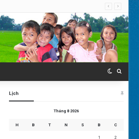
Switch skin
Search 
Lịch
Tháng 8 2026
H
B
T
N
S
B
C
1
2