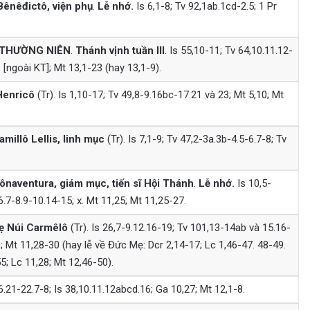
ênêđictô, viện phụ
.
Lễ nhớ.
Is 6,1-8; Tv 92,1ab.1cd-2.5; 1 Pr
 THƯỜNG NIÊN
.
Thánh vịnh tuần III
. Is 55,10-11; Tv 64,10.11.12-
 [ngoài KT]; Mt 13,1-23 (hay 13,1-9).
Henricô
(Tr). Is 1,10-17; Tv 49,8-9.16bc-17.21 và 23; Mt 5,10; Mt
millô Lellis, linh mục
(Tr). Is 7,1-9; Tv 47,2-3a.3b-4.5-6.7-8; Tv
naventura, giám mục, tiến sĩ Hội Thánh
.
Lễ nhớ.
Is 10,5-
6.7-8.9-10.14-15; x. Mt 11,25; Mt 11,25-27.
ẹ Núi Carmêlô
(Tr). Is 26,7-9.12.16-19; Tv 101,13-14ab và 15.16-
; Mt 11,28-30 (hay lễ về Đức Mẹ: Dcr 2,14-17; Lc 1,46-47. 48-49.
5; Lc 11,28; Mt 12,46-50).
6.21-22.7-8; Is 38,10.11.12abcd.16; Ga 10,27; Mt 12,1-8.