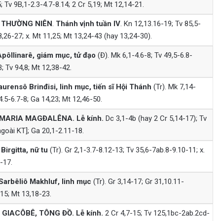
 Tv 9B,1-2.3-4.7-8.14; 2 Cr 5,19; Mt 12,14-21.
THƯỜNG NIÊN
.
Thánh vịnh tuần IV
. Kn 12,13.16-19; Tv 85,5-
,26-27; x. Mt 11,25; Mt 13,24-43 (hay 13,24-30).
pôllinarê, giám mục, tử đạo
(Đ). Mk 6,1-4.6-8; Tv 49,5-6.8-
; Tv 94,8; Mt 12,38-42.
urensô Brinđisi, linh mục, tiến sĩ Hội Thánh
(Tr). Mk 7,14-
4.5-6.7-8; Ga 14,23; Mt 12,46-50.
MARIA MAGĐALÊNA. Lễ kính.
Dc 3,1-4b (hay 2 Cr 5,14-17); Tv
ngoài KT]; Ga 20,1-2.11-18.
irgitta, nữ tu
(Tr). Gr 2,1-3.7-8.12-13; Tv 35,6-7ab.8-9.10-11; x.
-17.
arbêliô Makhluf, linh mục
(Tr). Gr 3,14-17; Gr 31,10.11-
,15; Mt 13,18-23.
 GIACÔBÊ, TÔNG ĐỒ.
Lễ kính.
2 Cr 4,7-15; Tv 125,1bc-2ab.2cd-