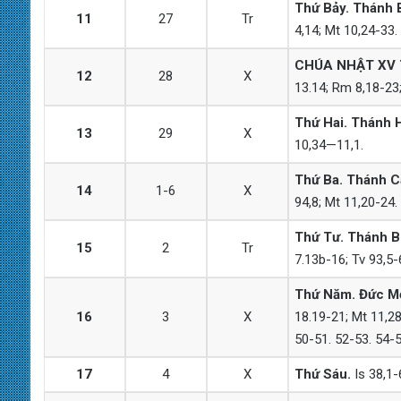
Thứ Bảy.
Thánh B
11
27
Tr
4,14; Mt 10,24-33.
CHÚA NHẬT
XV
12
28
X
13.14; Rm 8,18-23;
Thứ Hai. Thánh 
13
29
X
10,34—11,1.
Thứ Ba. Thánh Ca
14
1-6
X
94,8; Mt 11,20-24.
Thứ Tư.
Thánh Bô
15
2
Tr
7.13b-16; Tv 93,5-
Thứ Năm. Đức M
16
3
X
18.19-21; Mt 11,28
50-51. 52-53. 54-5
17
4
X
Thứ Sáu.
Is 38,1-