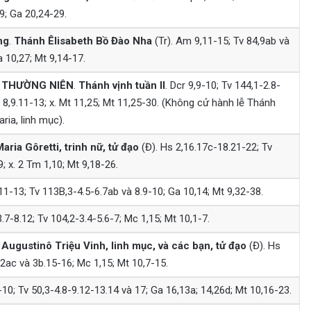
9; Ga 20,24-29.
ng
.
Thánh Êlisabeth Bồ Đào Nha
(Tr). Am 9,11-15; Tv 84,9ab và
 10,27; Mt 9,14-17.
THƯỜNG NIÊN
.
Thánh vịnh tuần II
. Dcr 9,9-10; Tv 144,1-2.8-
8,9.11-13; x. Mt 11,25; Mt 11,25-30. (Không cử hành lễ Thánh
ia, linh mục).
ria Gôretti, trinh nữ, tử đạo
(Đ). Hs 2,16.17c-18.21-22; Tv
; x. 2 Tm 1,10; Mt 9,18-26.
1-13; Tv 113B,3-4.5-6.7ab và 8.9-10; Ga 10,14; Mt 9,32-38.
7-8.12; Tv 104,2-3.4-5.6-7; Mc 1,15; Mt 10,1-7.
ugustinô Triệu Vinh, linh mục, và các bạn, tử đạo
(Đ). Hs
,2ac và 3b.15-16; Mc 1,15; Mt 10,7-15.
10; Tv 50,3-4.8-9.12-13.14 và 17; Ga 16,13a; 14,26d; Mt 10,16-23.