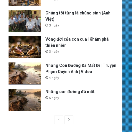
Chúng tôi từng là chủng sinh (Anh-
Việt)
3 ngày
Vòng đời của con cua | Khám phá
thiên nhiên
3 ngày
Những Con Đường Đã Mất Đi | Truyện
Phạm Quỳnh Anh | Video
4 ngày
Những con đường đã mất
5 ngày
P
N
r
e