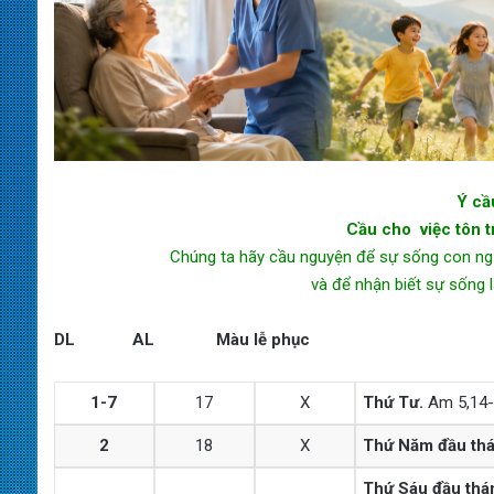
Ý cầ
Cầu cho việc
tôn 
Chúng ta hãy cầu nguyện để sự sống con ngư
và để nhận biết sự sống 
DL AL Màu lễ phục
1-7
17
X
Thứ Tư.
Am 5,14-1
2
18
X
Thứ Năm đầu th
Thứ Sáu đầu thá