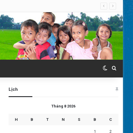
Switch skin
Search 
Lịch
Tháng 8 2026
H
B
T
N
S
B
C
1
2