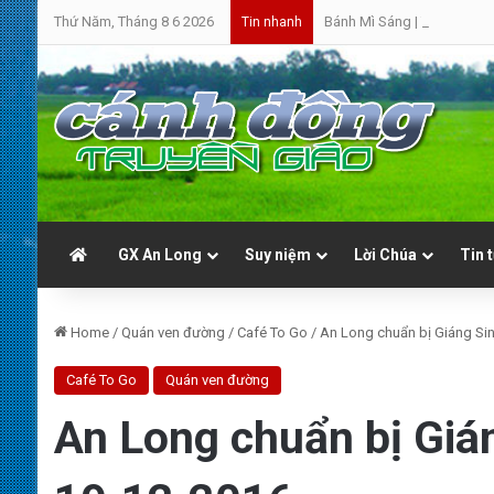
Thứ Năm, Tháng 8 6 2026
Bánh Mì Sáng | Thứ Sáu 07.0
Tin nhanh
GX An Long
Suy niệm
Lời Chúa
Tin 
Home
/
Quán ven đường
/
Café To Go
/
An Long chuẩn bị Giáng Sin
Café To Go
Quán ven đường
An Long chuẩn bị Gián