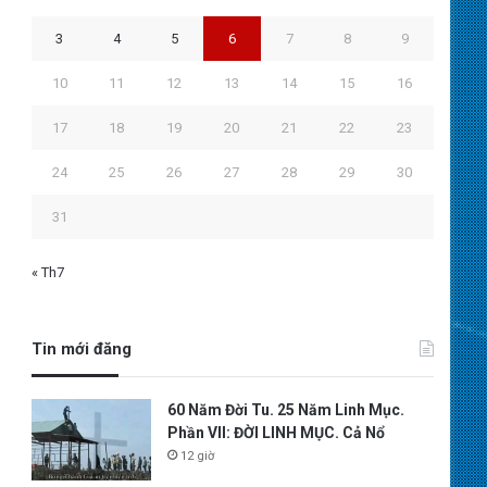
3
4
5
6
7
8
9
10
11
12
13
14
15
16
17
18
19
20
21
22
23
24
25
26
27
28
29
30
31
« Th7
Tin mới đăng
60 Năm Đời Tu. 25 Năm Linh Mục.
Phần VII: ĐỜI LINH MỤC. Cả Nổ
12 giờ