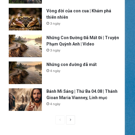
Vòng đời của con cua | Khám phá
thiên nhiên
3 ngày
Những Con Đường Đã Mất Đi | Truyện
Phạm Quỳnh Anh | Video
3 ngày
Những con đường đã mất
4 ngày
Bánh Mì Sáng | Thứ Ba 04.08 | Thánh
Gioan Maria Vianney, Linh mục
4 ngày
P
N
r
e