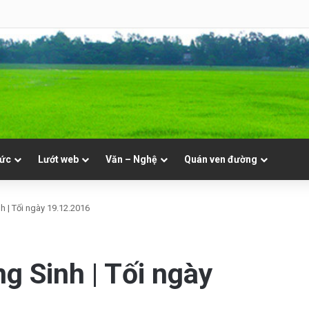
8 | Th. Xystô II, giám mục và Th. Cajêtanô, linh mục
tức
Lướt web
Văn – Nghệ
Quán ven đường
h | Tối ngày 19.12.2016
g Sinh | Tối ngày