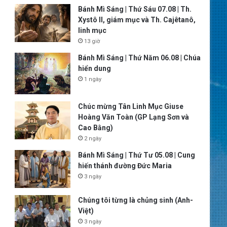
Bánh Mì Sáng | Thứ Sáu 07.08 | Th.
Xystô II, giám mục và Th. Cajêtanô,
linh mục
13 giờ
Bánh Mì Sáng | Thứ Năm 06.08 | Chúa
hiển dung
1 ngày
Chúc mừng Tân Linh Mục Giuse
Hoàng Văn Toàn (GP Lạng Sơn và
Cao Bằng)
2 ngày
Bánh Mì Sáng | Thứ Tư 05.08 | Cung
hiến thánh đường Đức Maria
3 ngày
Chúng tôi từng là chủng sinh (Anh-
Việt)
3 ngày