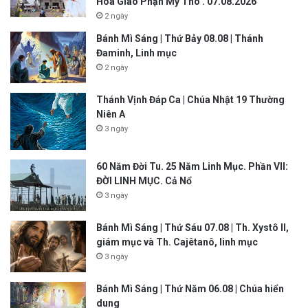
Hòa Giáo Phận Mỹ Tho . 07.08.2026
2 ngày
Bánh Mì Sáng | Thứ Bảy 08.08 | Thánh
Đaminh, Linh mục
2 ngày
Thánh Vịnh Đáp Ca | Chúa Nhật 19 Thường
Niên A
3 ngày
60 Năm Đời Tu. 25 Năm Linh Mục. Phần VII:
ĐỜI LINH MỤC. Cả Nổ
3 ngày
Bánh Mì Sáng | Thứ Sáu 07.08 | Th. Xystô II,
giám mục và Th. Cajêtanô, linh mục
3 ngày
Bánh Mì Sáng | Thứ Năm 06.08 | Chúa hiển
dung