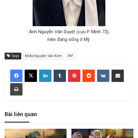
Anh Nguyễn Văn Duyệt (cựu P. Minh 73),
hiện đang sống ở Mỹ.
Tags
Bêđa Nguyễn Văn Kính
RIP
LinkedIn
Tumblr
Pinterest
Reddit
VKontakte
Share via Email
Print
Bài liên quan