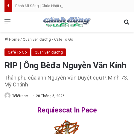
Bánh Mì Sáng | Chúa Nhật 09.08 | Chúa Nhật XIX Thường Niên
Menu
Se
Home
/
Quán ven đường
/
Café To Go
Café To Go
Quán ven đường
RIP | Ông Bêđa Nguyễn Văn Kính
Thân phụ của anh Nguyễn Văn Duyệt cựu P. Minh 73,
Mỹ Chánh
Téléfranc
20 Tháng 5, 2026
Requiescat In Pace