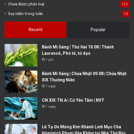
Chưa được phân loại
117
Suy niệm trong tuần
12
Recent
Popular
Bánh Mì Sáng | Thứ Hai 10.08 | Thánh
Laurensô, Phó tế, tử đạo
1 giờ
Bánh Mì Sáng | Chúa Nhật 09.08 | Chúa Nhật
XIX Thường Niên
1 ngày
CN.XIX.TN.A | Cứ Yên Tâm | NVT
1 ngày
Lễ Tạ Ơn Mừng Kim Khánh Linh Mục Cha
Đôminicô Phạm Văn Khâm tại Nhà Thờ Bắc