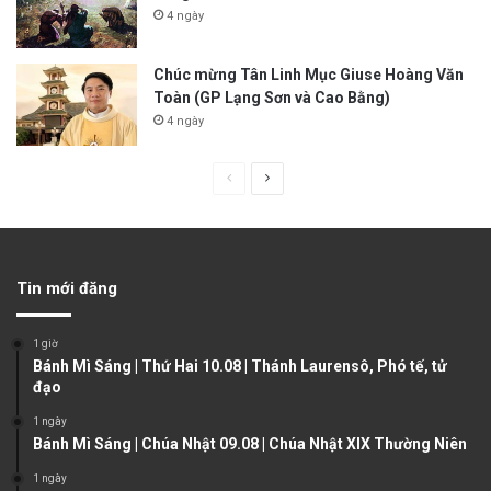
4 ngày
Chúc mừng Tân Linh Mục Giuse Hoàng Văn
Toàn (GP Lạng Sơn và Cao Bằng)
4 ngày
P
N
r
e
e
x
v
t
Tin mới đăng
i
p
o
a
1 giờ
u
g
Bánh Mì Sáng | Thứ Hai 10.08 | Thánh Laurensô, Phó tế, tử
đạo
s
e
1 ngày
p
Bánh Mì Sáng | Chúa Nhật 09.08 | Chúa Nhật XIX Thường Niên
a
1 ngày
g