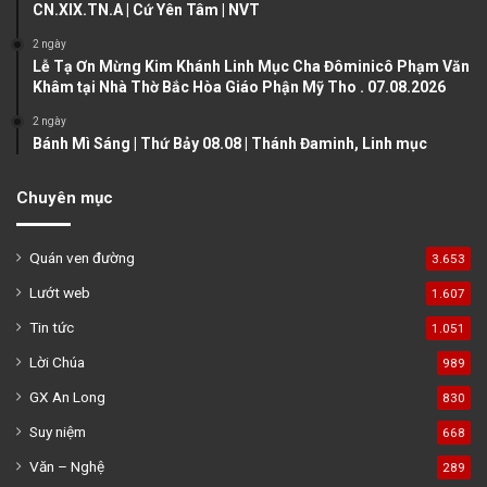
CN.XIX.TN.A | Cứ Yên Tâm | NVT
e
2 ngày
Lễ Tạ Ơn Mừng Kim Khánh Linh Mục Cha Đôminicô Phạm Văn
Khâm tại Nhà Thờ Bắc Hòa Giáo Phận Mỹ Tho . 07.08.2026
2 ngày
Bánh Mì Sáng | Thứ Bảy 08.08 | Thánh Đaminh, Linh mục
Chuyên mục
Quán ven đường
3.653
Lướt web
1.607
Tin tức
1.051
Lời Chúa
989
GX An Long
830
Suy niệm
668
Văn – Nghệ
289