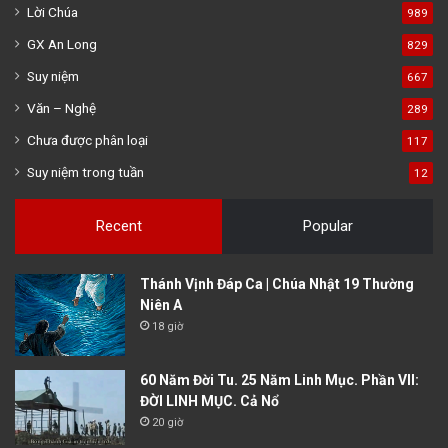
Lời Chúa
989
GX An Long
829
Suy niệm
667
Văn – Nghệ
289
Chưa được phân loại
117
Suy niệm trong tuần
12
Recent
Popular
Thánh Vịnh Đáp Ca | Chúa Nhật 19 Thường
Niên A
18 giờ
60 Năm Đời Tu. 25 Năm Linh Mục. Phần VII:
ĐỜI LINH MỤC. Cả Nổ
20 giờ