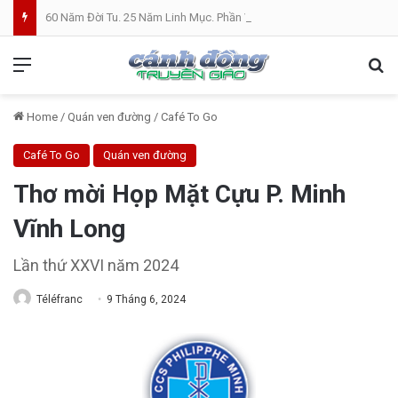
60 Năm Đời Tu. 25 Năm Linh Mục. Phần VII: ĐỜI LINH MỤC. Cả Nổ
Menu
Se
Home
/
Quán ven đường
/
Café To Go
Café To Go
Quán ven đường
Thơ mời Họp Mặt Cựu P. Minh
Vĩnh Long
Lần thứ XXVI năm 2024
Téléfranc
9 Tháng 6, 2024