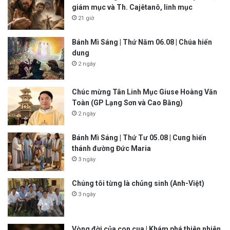
giám mục và Th. Cajêtanô, linh mục
21 giờ
Bánh Mì Sáng | Thứ Năm 06.08 | Chúa hiển
dung
2 ngày
Chúc mừng Tân Linh Mục Giuse Hoàng Văn
Toàn (GP Lạng Sơn và Cao Bằng)
2 ngày
Bánh Mì Sáng | Thứ Tư 05.08 | Cung hiến
thánh đường Đức Maria
3 ngày
Chúng tôi từng là chủng sinh (Anh-Việt)
3 ngày
Vòng đời của con cua | Khám phá thiên nhiên