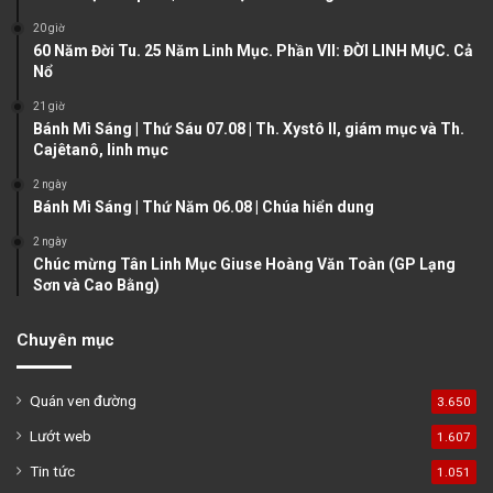
s
e
20 giờ
60 Năm Đời Tu. 25 Năm Linh Mục. Phần VII: ĐỜI LINH MỤC. Cả
p
Nổ
a
21 giờ
g
Bánh Mì Sáng | Thứ Sáu 07.08 | Th. Xystô II, giám mục và Th.
e
Cajêtanô, linh mục
2 ngày
Bánh Mì Sáng | Thứ Năm 06.08 | Chúa hiển dung
2 ngày
Chúc mừng Tân Linh Mục Giuse Hoàng Văn Toàn (GP Lạng
Sơn và Cao Bằng)
Chuyên mục
Quán ven đường
3.650
Lướt web
1.607
Tin tức
1.051