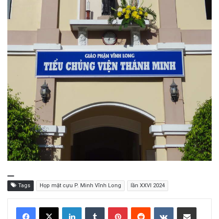
Tags
Họp mặt cựu P. Minh Vĩnh Long
lần XXVI 2024
LinkedIn
Tumblr
Pinterest
Reddit
VKontakte
Share via Email