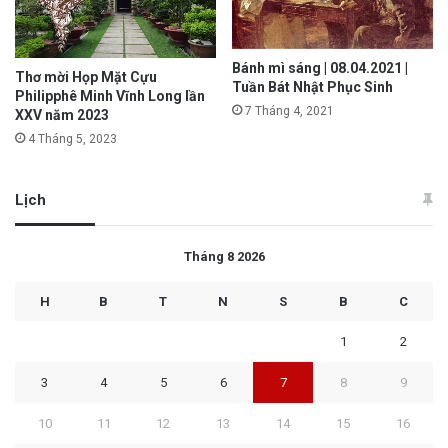
Bánh mì sáng | 08.04.2021 |
Thơ mời Họp Mặt Cựu
Tuần Bát Nhật Phục Sinh
Philipphê Minh Vĩnh Long lần
7 Tháng 4, 2021
XXV năm 2023
4 Tháng 5, 2023
Lịch
Tháng 8 2026
H
B
T
N
S
B
C
1
2
3
4
5
6
7
8
9
10
11
12
13
14
15
16