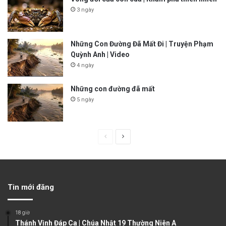
3 ngày
Những Con Đường Đã Mất Đi | Truyện Phạm
Quỳnh Anh | Video
4 ngày
Những con đường đã mất
5 ngày
P
N
r
e
e
x
v
t
Tin mới đăng
i
p
o
a
18 giờ
u
g
Thánh Vịnh Đáp Ca | Chúa Nhật 19 Thường Niên A