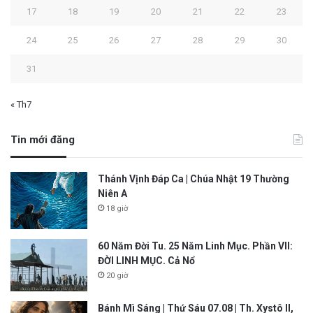
17
18
19
20
21
22
23
24
25
26
27
28
29
30
31
« Th7
Tin mới đăng
Thánh Vịnh Đáp Ca | Chúa Nhật 19 Thường
Niên A
18 giờ
60 Năm Đời Tu. 25 Năm Linh Mục. Phần VII:
ĐỜI LINH MỤC. Cả Nổ
20 giờ
Bánh Mì Sáng | Thứ Sáu 07.08 | Th. Xystô II,