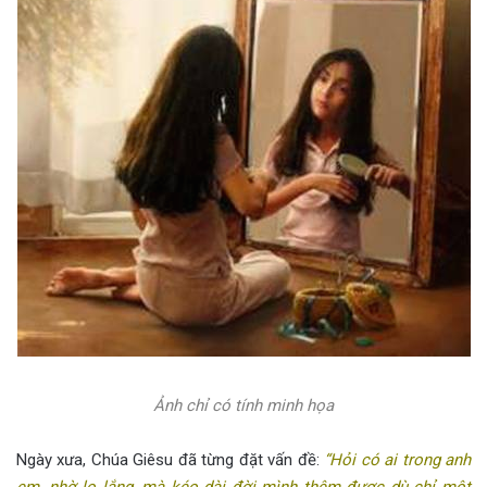
Ảnh chỉ có tính minh họa
Ngày xưa, Chúa Giêsu đã từng đặt vấn đề:
“Hỏi có ai trong anh
em, nhờ lo lắng, mà kéo dài đời mình thêm được dù chỉ một