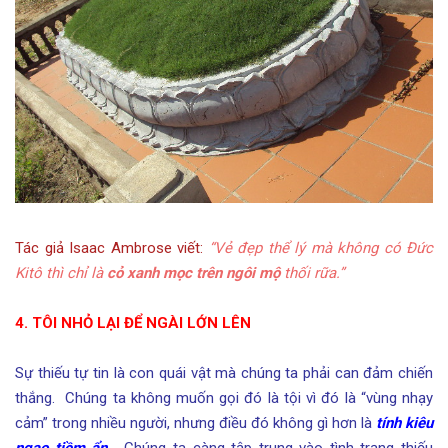
Tác giả Isaac Ambrose viết:
“Vẻ đẹp thể lý mà không có Đức
Kitô thì chỉ là
cỏ xanh mọc trên ngôi mộ
thối rữa.”
4. TÔI NHỎ LẠI ĐỂ NGÀI LỚN LÊN
Sự thiếu tự tin là con quái vật mà chúng ta phải can đảm chiến
thắng. Chúng ta không muốn gọi đó là tội vì đó là “vùng nhạy
cảm” trong nhiều người, nhưng điều đó không gì hơn là
tính kiêu