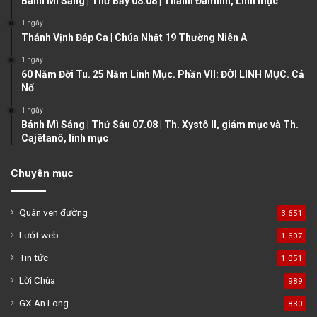
Bánh Mì Sáng | Thứ Bảy 08.08 | Thánh Đaminh, Linh mục
a
1 ngày
g
Thánh Vịnh Đáp Ca | Chúa Nhật 19 Thường Niên A
e
1 ngày
60 Năm Đời Tu. 25 Năm Linh Mục. Phần VII: ĐỜI LINH MỤC. Cả
Nổ
1 ngày
Bánh Mì Sáng | Thứ Sáu 07.08 | Th. Xystô II, giám mục và Th.
Cajêtanô, linh mục
Chuyên mục
Quán ven đường
3.651
Lướt web
1.607
Tin tức
1.051
Lời Chúa
989
GX An Long
830