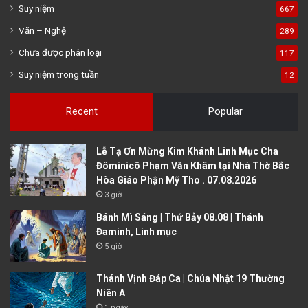
Suy niệm
667
Văn – Nghệ
289
Chưa được phân loại
117
Suy niệm trong tuần
12
Recent
Popular
Lễ Tạ Ơn Mừng Kim Khánh Linh Mục Cha
Đôminicô Phạm Văn Khâm tại Nhà Thờ Bắc
Hòa Giáo Phận Mỹ Tho . 07.08.2026
3 giờ
Bánh Mì Sáng | Thứ Bảy 08.08 | Thánh
Đaminh, Linh mục
5 giờ
Thánh Vịnh Đáp Ca | Chúa Nhật 19 Thường
Niên A
1 ngày