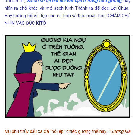
Rồi lần tới,
Satan sẽ lại nói dối với bạn ở trong tấm gương
, hãy
nhìn ra chỗ khác và mở sách Kinh Thánh ra để đọc Lời Chúa.
Hãy hướng tới vẻ đẹp cao cả hơn và thỏa mãn hơn: CHĂM CHÚ
NHÌN VÀO ĐỨC KITÔ.
Mụ phù thủy xấu xa đã “hỏi ép” chiếc gương thế này:
“Gương kia