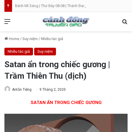
Bánh Mì Sáng | Thứ Bảy 08.08 | Thánh Đaminh, Linh mục
Menu
Se
Home
/
Suy niệm
/
Nhiều tác giả
Nhiều tác giả
Suy niệm
Satan ẩn trong chiếc gương |
Trầm Thiên Thu (dịch)
Antôn Tiếng
9 Tháng 2, 2020
SATAN ẨN TRONG CHIẾC GƯƠNG