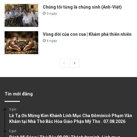
Chúng tôi từng là chủng sinh (Anh-Việt)
3 ngày
Vòng đời của con cua | Khám phá thiên nhiên
4 ngày
P
N
r
e
e
x
v
t
Tin mới đăng
i
p
o
a
3 giờ
u
g
Lễ Tạ Ơn Mừng Kim Khánh Linh Mục Cha Đôminicô Phạm Văn
Khâm tại Nhà Thờ Bắc Hòa Giáo Phận Mỹ Tho . 07.08.2026
s
e
5 giờ
p