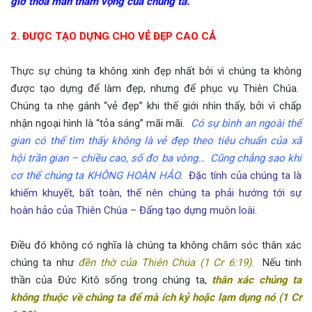
giờ thỏa mãn tham vọng của chúng ta.
2. ĐƯỢC TẠO DỰNG CHO VẺ ĐẸP CAO CẢ
Thực sự chúng ta không xinh đẹp nhất bởi vì chúng ta không
được tạo dựng để làm đẹp, nhưng để phục vụ Thiên Chúa.
Chúng ta nhẹ gánh “vẻ đẹp” khi thế giới nhìn thấy, bởi vì chấp
nhận ngoại hình là “tỏa sáng” mãi mãi.
Có sự bình an ngoài thế
gian có thể tìm thấy không là vẻ đẹp theo tiêu chuẩn của xã
hội trần gian – chiều cao, số đo ba vòng… Cũng chẳng sao khi
cơ thể chúng ta KHÔNG HOÀN HẢO.
Đặc tính của chúng ta là
khiếm khuyết, bất toàn, thế nên chúng ta phải hướng tới sự
hoàn hảo của Thiên Chúa – Đấng tạo dựng muôn loài.
Điều đó không có nghĩa là chúng ta không chăm sóc thân xác
chúng ta như
đền thờ của Thiên Chúa (1 Cr 6:19)
. Nếu tinh
thần của Đức Kitô sống trong chúng ta,
thân xác chúng ta
không thuộc về chúng ta để mà ích kỷ hoặc lạm dụng nó (1 Cr