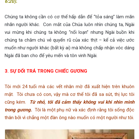
6:20).
Chúng ta không cần có cơ thể hấp dẫn để “tỏa sáng” làm mãn
nhãn người khác. Con mắt của Chúa luôn nhìn chúng ta, Ngài
vui mừng khi chúng ta không “nổi loạn” nhưng Ngài buồn khi
chúng ta chăm chú vẻ quyến rũ của xác thịt – kể cả việc ước
muốn như người khác (bất kỳ ai) mà không chấp nhận vóc dáng
Ngài đã ban cho để yêu mến và tôn vinh Ngài.
3. SỰ DỐI TRÁ TRONG CHIẾC GƯƠNG
Tôi mới 24 tuổi mà các vết nhăn mờ đã xuất hiện trên khuôn
mặt. Tôi chưa có con, vậy mà cơ thể tôi đã sa sút, thị lực tôi
cũng kém.
Từ nhỏ, tôi đã cảm thấy không vui khi nhìn mình
trong gương.
Tôi là một phụ nữ và xác định rằng tôi sống độc
thân bởi vì chẳng một đàn ông nào muốn có một người như tôi.