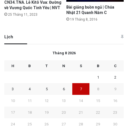
CN34.TNA. Lễ Kitô Vua: Đường
Bài giảng buồn ngủ | Chúa
về Vương Quốc Tình Yêu | NVT
Nhật 21 Quanh Năm C
25 Tháng 11, 2023
19 Tháng 8, 2016
Lịch
Tháng 8 2026
H
B
T
N
S
B
C
1
2
3
4
5
6
7
8
9
10
11
12
13
14
15
16
17
18
19
20
21
22
23
24
25
26
27
28
29
30