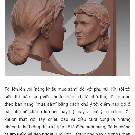
Tôi lớn lên với “năng khiếu mua sắm” đối với phụ nữ. Khi tôi tới
siêu thị, bảo tàng viện, hoặc thậm chí là nhà thờ, tôi thường
theo bản năng “mua sắm” bằng cách chú ý tới điểm nào đó ở
các phụ nữ khác (dù quen hay lạ) thay vì chú ý tới mình. Ôi,
khuôn mặt, đôi tay, chiều cao và điều cuối cùng là…Nhưng
chúng ta biết rằng điều kế tiếp sẽ là điều cuối cùng, đó là chúng
ta tìm kiếm vẻ đẹp ngoài Đức Kitô. Tôi không bao giờ thỏa mãn