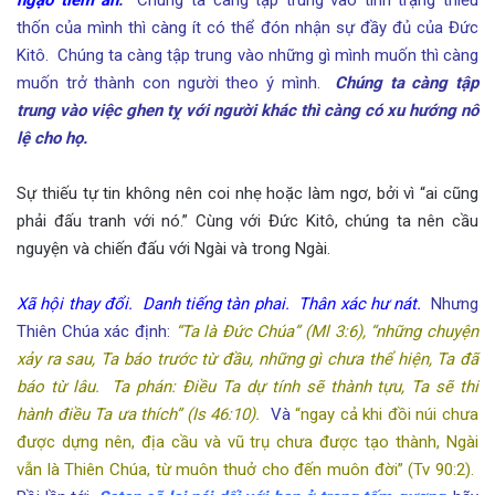
ngạo tiềm ẩn
.
Chúng ta càng tập trung vào tình trạng thiếu
thốn của mình thì càng ít có thể đón nhận sự đầy đủ của Đức
Kitô. Chúng ta càng tập trung vào những gì mình muốn thì càng
muốn trở thành con người theo ý mình.
Chúng ta càng tập
trung vào việc ghen tỵ với người khác thì càng có xu hướng nô
lệ cho họ.
Sự thiếu tự tin không nên coi nhẹ hoặc làm ngơ, bởi vì “ai cũng
phải đấu tranh với nó.” Cùng với Đức Kitô, chúng ta nên cầu
nguyện và chiến đấu với Ngài và trong Ngài.
Xã hội thay đổi. Danh tiếng tàn phai. Thân xác hư nát.
Nhưng
Thiên Chúa xác định:
“Ta là Đức Chúa” (Ml 3:6), “những chuyện
xảy ra sau, Ta báo trước từ đầu, những gì chưa thể hiện, Ta đã
báo từ lâu. Ta phán: Điều Ta dự tính sẽ thành tựu, Ta sẽ thi
hành điều Ta ưa thích” (Is 46:10).
Và
“ngay cả khi đồi núi chưa
được dựng nên, địa cầu và vũ trụ chưa được tạo thành, Ngài
vẫn là Thiên Chúa, từ muôn thuở cho đến muôn đời” (Tv 90:2).