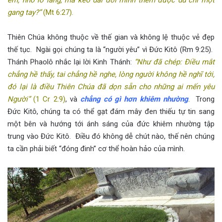
gang tay?”
(Mt 6:27).
Thiên Chúa không thuộc về thế gian và không lệ thuộc vẻ đẹp
thế tục. Ngài gọi chúng ta là “người yêu” vì Đức Kitô (Rm 9:25).
Thánh Phaolô nhắc lại lời Kinh Thánh:
“Như đã chép: Điều mắt
chẳng hề thấy, tai chẳng hề nghe, lòng người không hề nghĩ tới,
đó lại là điều Thiên Chúa đã dọn sẵn cho những ai mến yêu
Người”
(1 Cr 2:9)
, và
chẳng có gì hơn khiêm nhường
. Trong
Đức Kitô, chúng ta có thể gạt đám mây đen thiếu tự tin sang
một bên và hướng tới ánh sáng của đức khiêm nhường tập
trung vào Đức Kitô. Điều đó không dễ chút nào, thế nên chúng
ta cần phải biết “đóng đinh” cơ thể hoàn hảo của mình.