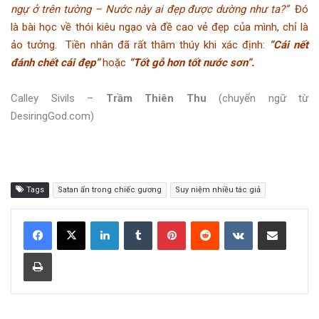
ngự ở trên tường – Nước này ai đẹp được dường như ta?”
Đó
là bài học về thói kiêu ngạo và đề cao vẻ đẹp của mình, chỉ là
ảo tưởng. Tiền nhân đã rất thâm thúy khi xác định:
“Cái nết
đánh chết cái đẹp”
hoặc
“Tốt gỗ hơn tốt nước sơn”.
Calley Sivils –
Trầm Thiên Thu
(chuyển ngữ từ
DesiringGod.com)
Tags
Satan ẩn trong chiếc gương
Suy niệm nhiều tác giả
LinkedIn
Tumblr
Pinterest
Reddit
VKontakte
Share via Email
Print