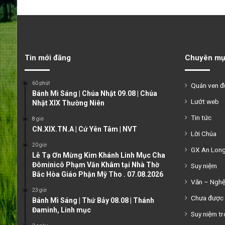
Tin mới đăng
Chuyên mụ
60 phút
Quán ven 
Bánh Mì Sáng | Chúa Nhật 09.08 | Chúa
Lướt web
Nhật XIX Thường Niên
Tin tức
8 giờ
CN.XIX.TN.A | Cứ Yên Tâm | NVT
Lời Chúa
20 giờ
GX An Lon
Lễ Tạ Ơn Mừng Kim Khánh Linh Mục Cha
Đôminicô Phạm Văn Khâm tại Nhà Thờ
Suy niệm
Bắc Hòa Giáo Phận Mỹ Tho . 07.08.2026
Văn – Ngh
23 giờ
Chưa được 
Bánh Mì Sáng | Thứ Bảy 08.08 | Thánh
Đaminh, Linh mục
Suy niệm tr