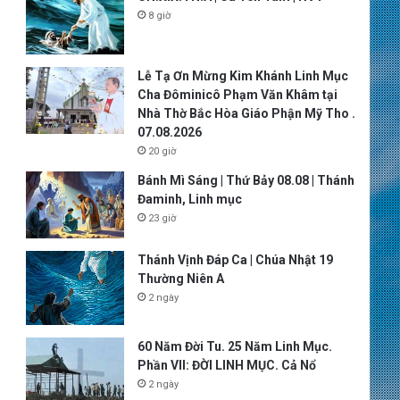
8 giờ
Lễ Tạ Ơn Mừng Kim Khánh Linh Mục
Cha Đôminicô Phạm Văn Khâm tại
Nhà Thờ Bắc Hòa Giáo Phận Mỹ Tho .
07.08.2026
20 giờ
Bánh Mì Sáng | Thứ Bảy 08.08 | Thánh
Đaminh, Linh mục
23 giờ
Thánh Vịnh Đáp Ca | Chúa Nhật 19
Thường Niên A
2 ngày
60 Năm Đời Tu. 25 Năm Linh Mục.
Phần VII: ĐỜI LINH MỤC. Cả Nổ
2 ngày