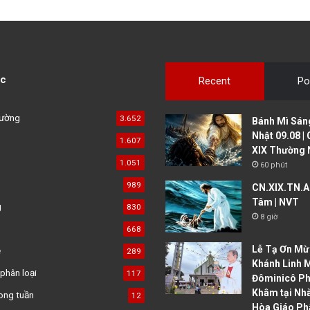
c
Recent
Po
đường
3.652
Bánh Mì Sáng
Nhật 09.08 |
1.607
XIX Thường 
1.051
60 phút
989
CN.XIX.TN.A 
Tâm | NVT
g
830
8 giờ
668
Lễ Tạ Ơn Mừ
ệ
289
Khánh Linh 
phân loại
117
Đôminicô P
Khâm tại Nh
ong tuần
12
Hòa Giáo Ph