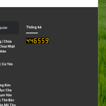
e
x
v
t
i
p
o
a
Thống kê
pular
u
g
s
e
 | Chúa
p
 Chúa Nhật
Niên
a
g
| Cứ Yên
e
ng Kim
Mục Cha
hạm Văn
à Thờ Bắc
ận Mỹ Tho .