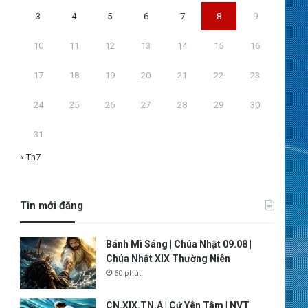
3
4
5
6
7
8
9
10
11
12
13
14
15
16
17
18
19
20
21
22
23
24
25
26
27
28
29
30
31
« Th7
Tin mới đăng
Bánh Mì Sáng | Chúa Nhật 09.08 |
Chúa Nhật XIX Thường Niên
60 phút
CN.XIX.TN.A | Cứ Yên Tâm | NVT