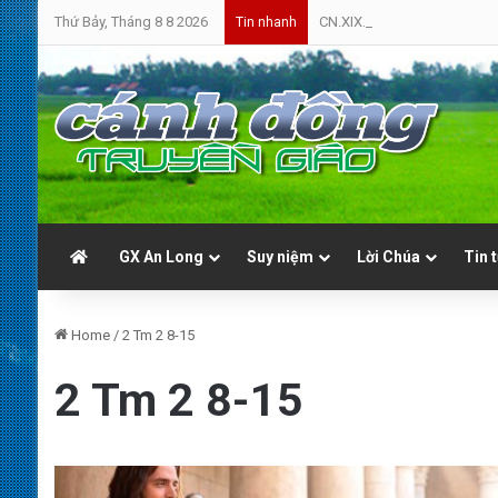
Thứ Bảy, Tháng 8 8 2026
CN.XIX.TN.A | Cứ Yên Tâm | 
Tin nhanh
GX An Long
Suy niệm
Lời Chúa
Tin 
Home
/
2 Tm 2 8-15
2 Tm 2 8-15