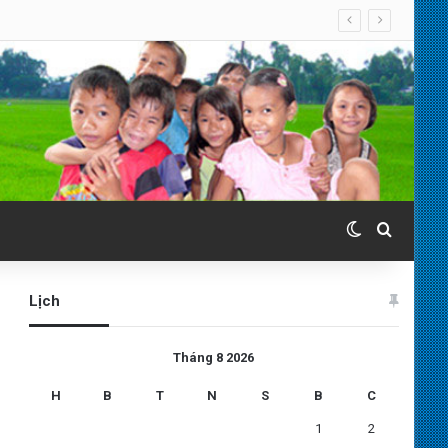
Switch skin
Search 
Lịch
Tháng 8 2026
H
B
T
N
S
B
C
1
2