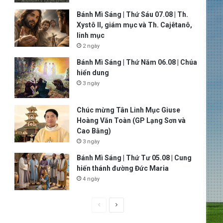
Bánh Mì Sáng | Thứ Sáu 07.08 | Th.
Xystô II, giám mục và Th. Cajêtanô,
linh mục
2 ngày
Bánh Mì Sáng | Thứ Năm 06.08 | Chúa
hiển dung
3 ngày
Chúc mừng Tân Linh Mục Giuse
Hoàng Văn Toàn (GP Lạng Sơn và
Cao Bằng)
3 ngày
Bánh Mì Sáng | Thứ Tư 05.08 | Cung
hiến thánh đường Đức Maria
4 ngày
P
N
r
e