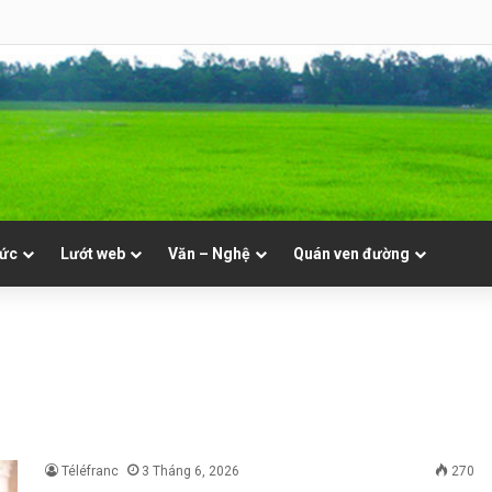
NVT
tức
Lướt web
Văn – Nghệ
Quán ven đường
Téléfranc
3 Tháng 6, 2026
270