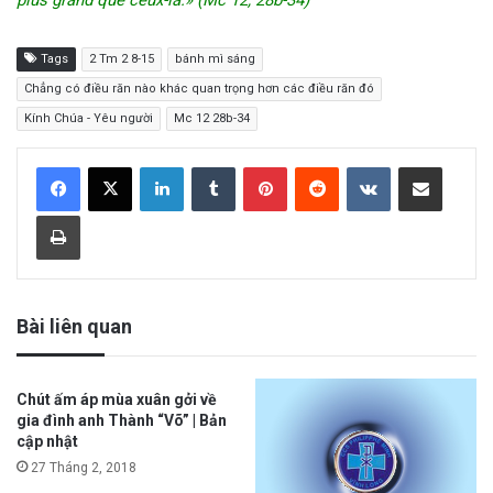
plus grand que ceux-là.» (Mc 12, 28b-34)
Tags
2 Tm 2 8-15
bánh mì sáng
Chẳng có điều răn nào khác quan trọng hơn các điều răn đó
Kính Chúa - Yêu người
Mc 12 28b-34
LinkedIn
Tumblr
Pinterest
Reddit
VKontakte
Share via Email
Print
Bài liên quan
Chút ấm áp mùa xuân gởi về
gia đình anh Thành “Võ” | Bản
cập nhật
27 Tháng 2, 2018