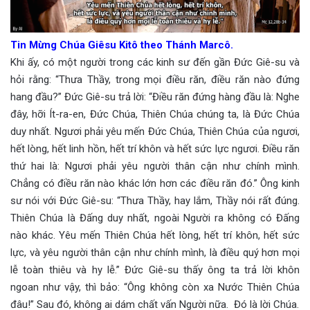
Tin Mừng Chúa Giêsu Kitô theo Thánh Marcô.
Khi ấy, có một người trong các kinh sư đến gần Đức Giê-su và
hỏi rằng: “Thưa Thầy, trong mọi điều răn, điều răn nào đứng
hang đầu?” Đức Giê-su trả lời: “Điều răn đứng hàng đầu là: Nghe
đây, hỡi Ít-ra-en, Đức Chúa, Thiên Chúa chúng ta, là Đức Chúa
duy nhất. Ngươi phải yêu mến Đức Chúa, Thiên Chúa của ngươi,
hết lòng, hết linh hồn, hết trí khôn và hết sức lực ngươi. Điều răn
thứ hai là: Ngươi phải yêu người thân cận như chính mình.
Chẳng có điều răn nào khác lớn hơn các điều răn đó.” Ông kinh
sư nói với Đức Giê-su: “Thưa Thầy, hay lắm, Thầy nói rất đúng.
Thiên Chúa là Đấng duy nhất, ngoài Người ra không có Đấng
nào khác. Yêu mến Thiên Chúa hết lòng, hết trí khôn, hết sức
lực, và yêu người thân cận như chính mình, là điều quý hơn mọi
lễ toàn thiêu và hy lễ.” Đức Giê-su thấy ông ta trả lời khôn
ngoan như vậy, thì bảo: “Ông không còn xa Nước Thiên Chúa
đâu!” Sau đó, không ai dám chất vấn Người nữa. Đó là lời Chúa.