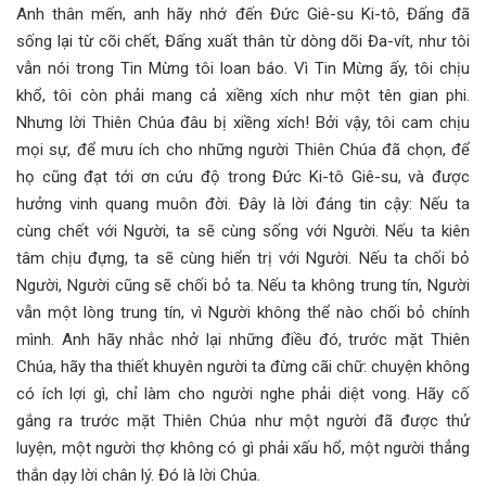
Anh thân mến, anh hãy nhớ đến Đức Giê-su Ki-tô, Đấng đã
sống lại từ cõi chết, Đấng xuất thân từ dòng dõi Đa-vít, như tôi
vẫn nói trong Tin Mừng tôi loan báo. Vì Tin Mừng ấy, tôi chịu
khổ, tôi còn phải mang cả xiềng xích như một tên gian phi.
Nhưng lời Thiên Chúa đâu bị xiềng xích! Bởi vậy, tôi cam chịu
mọi sự, để mưu ích cho những người Thiên Chúa đã chọn, để
họ cũng đạt tới ơn cứu độ trong Đức Ki-tô Giê-su, và được
hưởng vinh quang muôn đời. Đây là lời đáng tin cậy: Nếu ta
cùng chết với Người, ta sẽ cùng sống với Người. Nếu ta kiên
tâm chịu đựng, ta sẽ cùng hiển trị với Người. Nếu ta chối bỏ
Người, Người cũng sẽ chối bỏ ta. Nếu ta không trung tín, Người
vẫn một lòng trung tín, vì Người không thể nào chối bỏ chính
mình. Anh hãy nhắc nhở lại những điều đó, trước mặt Thiên
Chúa, hãy tha thiết khuyên người ta đừng cãi chữ: chuyện không
có ích lợi gì, chỉ làm cho người nghe phải diệt vong. Hãy cố
gắng ra trước mặt Thiên Chúa như một người đã được thử
luyện, một người thợ không có gì phải xấu hổ, một người thẳng
thắn dạy lời chân lý. Đó là lời Chúa.