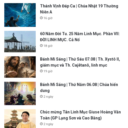
Thánh Vịnh Đáp Ca | Chúa Nhật 19 Thường
Niên A
16 giờ
60 Năm Đời Tu. 25 Năm Linh Mục. Phần VII:
ĐỜI LINH MỤC. Cả Nổ
18 giờ
Bánh Mì Sáng | Thứ Sáu 07.08 | Th. Xystô II,
giám mục và Th. Cajêtanô, linh mục
19 giờ
Bánh Mì Sáng | Thứ Năm 06.08 | Chúa hiển
dung
2 ngày
Chúc mừng Tân Linh Mục Giuse Hoàng Văn
Toàn (GP Lạng Sơn và Cao Bằng)
2 ngày