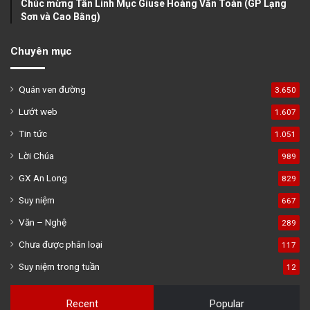
Chúc mừng Tân Linh Mục Giuse Hoàng Văn Toàn (GP Lạng
Sơn và Cao Bằng)
Chuyên mục
Quán ven đường
3.650
Lướt web
1.607
Tin tức
1.051
Lời Chúa
989
GX An Long
829
Suy niệm
667
Văn – Nghệ
289
Chưa được phân loại
117
Suy niệm trong tuần
12
Recent
Popular