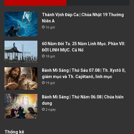
Thánh Vịnh Đáp Ca | Chúa Nhật 19 Thường
Niên A
16 giờ
60 Năm Đời Tu. 25 Năm Linh Mục. Phần VII:
ĐỜI LINH MỤC. Cả Nổ
18 giờ
Bánh Mì Sáng | Thứ Sáu 07.08 | Th. Xystô II,
giám mục và Th. Cajêtanô, linh mục
19 giờ
Bánh Mì Sáng | Thứ Năm 06.08 | Chúa hiển
dung
2 ngày
Thống kê