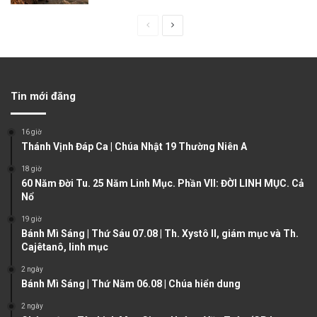
P
N
r
e
e
x
v
t
Tin mới đăng
i
p
o
a
16 giờ
u
g
Thánh Vịnh Đáp Ca | Chúa Nhật 19 Thường Niên A
s
e
18 giờ
60 Năm Đời Tu. 25 Năm Linh Mục. Phần VII: ĐỜI LINH MỤC. Cả
p
Nổ
a
19 giờ
g
Bánh Mì Sáng | Thứ Sáu 07.08 | Th. Xystô II, giám mục và Th.
e
Cajêtanô, linh mục
2 ngày
Bánh Mì Sáng | Thứ Năm 06.08 | Chúa hiển dung
2 ngày