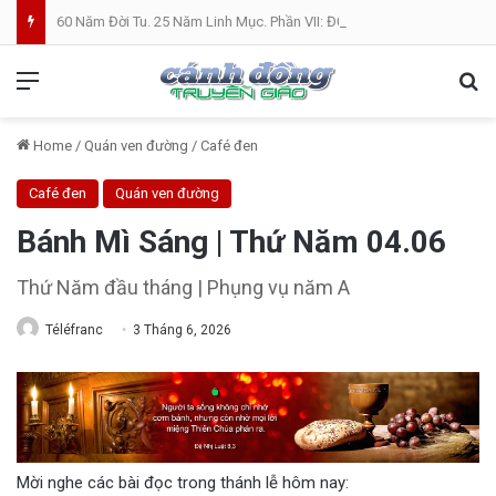
60 Năm Đời Tu. 25 Năm Linh Mục. Phần VII: ĐỜI LINH MỤC. Cả Nổ
Menu
Se
Home
/
Quán ven đường
/
Café đen
Café đen
Quán ven đường
Bánh Mì Sáng | Thứ Năm 04.06
Thứ Năm đầu tháng | Phụng vụ năm A
Téléfranc
3 Tháng 6, 2026
Mời nghe các bài đọc trong thánh lễ hôm nay: