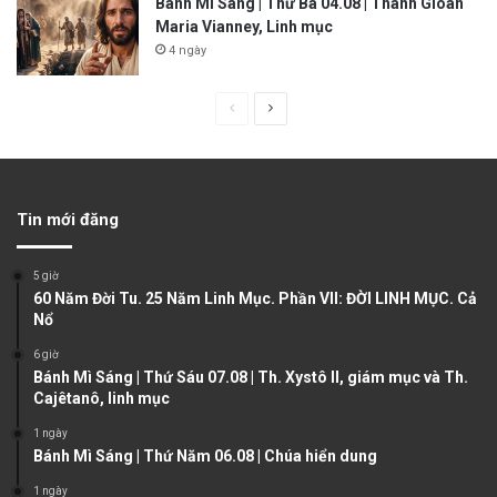
Bánh Mì Sáng | Thứ Ba 04.08 | Thánh Gioan
Maria Vianney, Linh mục
4 ngày
P
N
r
e
e
x
v
t
Tin mới đăng
i
p
o
a
5 giờ
u
g
60 Năm Đời Tu. 25 Năm Linh Mục. Phần VII: ĐỜI LINH MỤC. Cả
Nổ
s
e
6 giờ
p
Bánh Mì Sáng | Thứ Sáu 07.08 | Th. Xystô II, giám mục và Th.
a
Cajêtanô, linh mục
g
1 ngày
e
Bánh Mì Sáng | Thứ Năm 06.08 | Chúa hiển dung
1 ngày