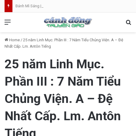
Bánh Mì Sáng | Thứ Sáu 07.08 | Th. Xystô II, giám mục và Th. Cajêtanô, linh mục
Menu
Se
Home
/
25 năm Linh Mục. Phần III : 7 Năm Tiểu Chủng Viện. A – Đệ
Nhất Cấp. Lm. Antôn Tiếng
25 năm Linh Mục.
Phần III : 7 Năm Tiểu
Chủng Viện. A – Đệ
Nhất Cấp. Lm. Antôn
Tiếng