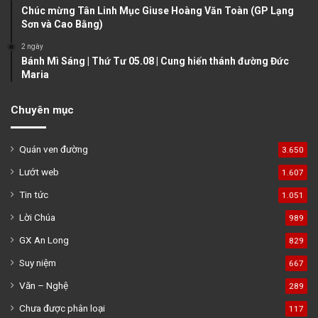
Chúc mừng Tân Linh Mục Giuse Hoàng Văn Toàn (GP Lạng
Sơn và Cao Bằng)
2 ngày
Bánh Mì Sáng | Thứ Tư 05.08 | Cung hiến thánh đường Đức
Maria
Chuyên mục
Quán ven đường
3.650
Lướt web
1.607
Tin tức
1.051
Lời Chúa
989
GX An Long
829
Suy niệm
667
Văn – Nghệ
289
Chưa được phân loại
117