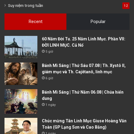
Suy niệm trong tuần
12
Recent
Popular
60 Năm Đời Tu. 25 Năm Linh Mục. Phần VII:
ĐỜI LINH MỤC. Cả Nổ
5 giờ
Bánh Mì Sáng | Thứ Sáu 07.08 | Th. Xystô II,
giám mục và Th. Cajêtanô, linh mục
6 giờ
Bánh Mì Sáng | Thứ Năm 06.08 | Chúa hiển
dung
1 ngày
Chúc mừng Tân Linh Mục Giuse Hoàng Văn
Toàn (GP Lạng Sơn và Cao Bằng)
1 ngày